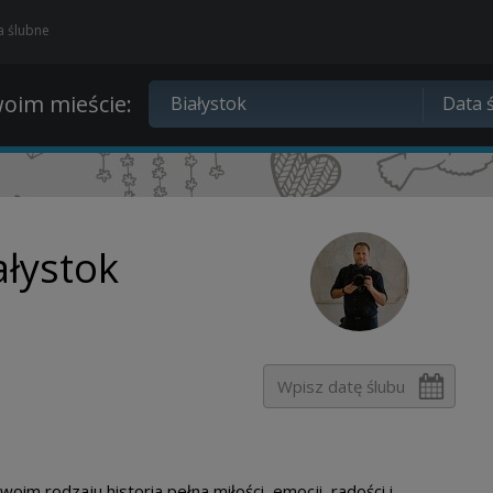
ia ślubne
oim mieście:
ałystok
oim rodzaju historia pełna miłości, emocji, radości i