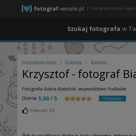
fotograf
-wesele.pl
Fotografia ślubna i zdjęc
Szukaj fotografa
w Tw
Fotografowie ślubni
›
Podlaskie
›
Białystok
Krzysztof
- fotograf Bi
Fotografia ślubna Białystok, województwo Podlaskie
Ocena:
5,00 / 5
Polecamy
Poleceń: 33
Ślub to wyjątkowa chwila w życiu człowieka, jedyna w sw