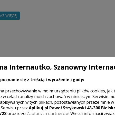
AŻ WIĘCEJ
a Internautko, Szanowny Interna
Cena
poznanie się z treścią i wyrażenie zgody:
ń do wesela do godz. 1:00. Udostępnienie min.
3900 zł
. Plener w innym dniu. Dojazd do Pary Młodej
na przechowywanie w moim urządzeniu plików cookies, jak 
e w celach analizy moich zachowań w niniejszym Serwisie m
apisywanych w tych plikach, pozostawianych przeze mnie w
ia u wizażystki/kosmetyczki, Przygotowania w
4000 zł
z Serwisu przez
Aplikuj.pl Paweł Strykowski 43-300 Bielsko
 życzenia, Przyjęcie weselne do tortu włącznie
/28
oraz jego
Zaufanych partnerów
. Więcej informacji zwią
Dla Was: minimum 600 zdjęć po starannej