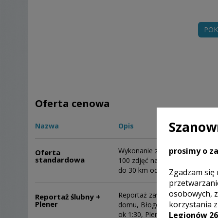
POK
Oferta cenowa
Szanown
Nazwa
Opis
prosimy o za
Wykonanie zdjęć od przygotowa
Oferta
standardowa
100 zdjęć na ustalonym nośniku
do 30 km od miasta.
Zgadzam się 
przetwarzani
osobowych, z
Reportaż zawiera: Przygotowan
Reportaż ślubny +
korzystania 
Plener
domu, Błogosławieństwa, Ślub +
Legionów 26
ok 1:30, Plener w innym dniu. 