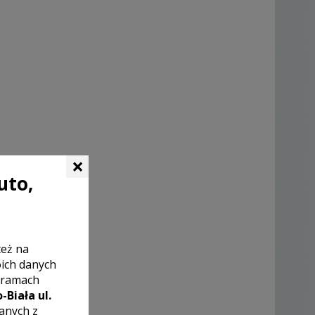
×
uto,
też na
oich danych
 ramach
-Biała ul.
zanych z