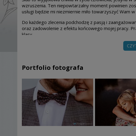
wzruszenia. Ten niepowtarzalny moment powinien zosta
usługi będzie mi niezmiernie miło towarzyszyć Wam w
Do każdego zlecenia podchodzę z pasją i zaangażowa
oraz zadowolenie z efektu końcowego mojej pracy. Pr
klasy.
Gdyby mieli państwo jakiekolwiek pytania - jestem do 
CZY
Pozdrawiam
Krzysztof
Portfolio fotografa