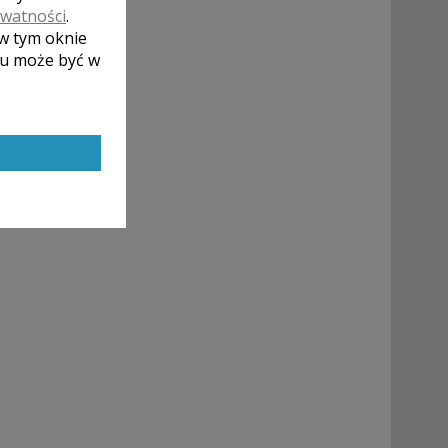
ywatności
.
 w tym oknie
lu może być w