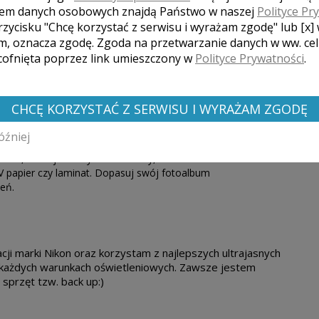
 16GB 120 odbitek 15x23cm w ozdobnym
em danych osobowych znajdą Państwo w naszej
Polityce Pr
aleria internetowa na hasło, Prezent
rzycisku "Chcę korzystać z serwisu i wyrażam zgodę" lub [x]
m, oznacza zgodę. Zgoda na przetwarzanie danych w ww. ce
 cofnięta poprzez link umieszczony w
Polityce Prywatności
.
ubem... :)
500 zł
CHCĘ KORZYSTAĆ Z SERWISU I WYRAŻAM ZGODĘ
 wysokiej jakości materiałów z niezwykłą
600 zł
óźniej
terystyczne dla niego są sztywne, otwierane na
rmat, rodzaj tkaniny lub ekoskóry, okienka i ich
V papier czy laminat. Dopasuj swój fotoalbum
eń.
ji marki Nikon oraz korzystam z najlepszych ultrajasnych
 każdych warunkach oświetleniowych. Zawsze jestem
sprzęt tzw. back up:)