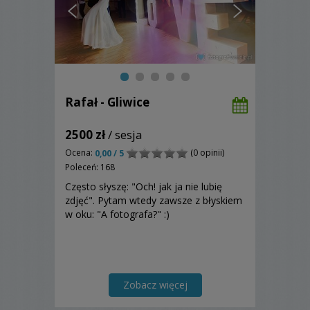
Rafał - Gliwice
2500 zł
/ sesja
Ocena:
(0 opinii)
0,00 / 5
Poleceń: 168
Często słyszę: "Och! jak ja nie lubię
zdjęć". Pytam wtedy zawsze z błyskiem
w oku: "A fotografa?" :)
Zobacz więcej