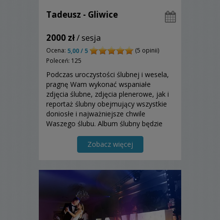
Tadeusz - Gliwice
2000 zł
/ sesja
Ocena:
(5 opinii)
5,00 / 5
Poleceń: 125
Podczas uroczystości ślubnej i wesela,
pragnę Wam wykonać wspaniałe
zdjęcia ślubne, zdjęcia plenerowe, jak i
reportaż ślubny obejmujący wszystkie
doniosłe i najważniejsze chwile
Waszego ślubu. Album ślubny będzie
najlepszą pamiątką dla Was.
Zapraszam!
Zobacz więcej