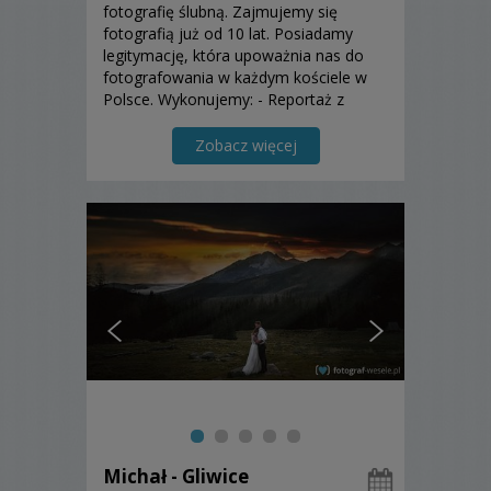
fotografię ślubną. Zajmujemy się
fotografią już od 10 lat. Posiadamy
legitymację, która upoważnia nas do
fotografowania w każdym kościele w
Polsce. Wykonujemy: - Reportaż z
przygotowań wraz z
błogosławieństwem. - Reportaż z
Zobacz więcej
ceremoni ślubnej wraz z życzeniami. -
Reportaż z przyjęcia weselnego wraz z
o...
Michał - Gliwice