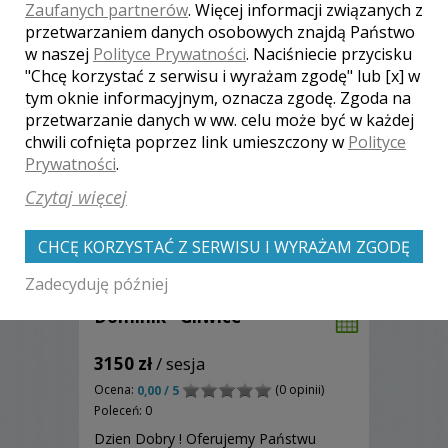
Zaufanych partnerów
. Więcej informacji związanych z
Wam możliwie najpiękniejszą pamiątkę
Zobacz więcej
przetwarzaniem danych osobowych znajdą Państwo
z tego dnia.
w naszej
Polityce Prywatności
. Naciśniecie przycisku
"Chcę korzystać z serwisu i wyrażam zgodę" lub [x] w
tym oknie informacyjnym, oznacza zgodę. Zgoda na
przetwarzanie danych w ww. celu może być w każdej
chwili cofnięta poprzez link umieszczony w
Polityce
Prywatności
.
Czytaj więcej
CHCĘ KORZYSTAĆ Z SERWISU I WYRAŻAM ZGODĘ
Zadecyduję później
Dominik - Gliwice
3150 zł
/ sesja
Ocena:
(0 opinii)
0,00 / 5
Poleceń: 0
Dzien Dobry ! Oferujemy Państwu