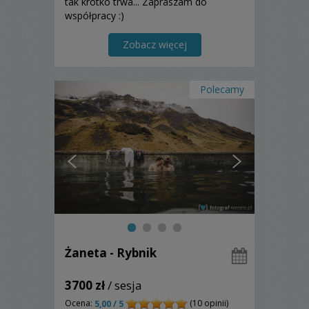
tak krótko trwa... Zapraszam do
współpracy :)
Zobacz więcej
Polecamy
Żaneta - Rybnik
3700 zł
/ sesja
Ocena:
(10 opinii)
5,00 / 5