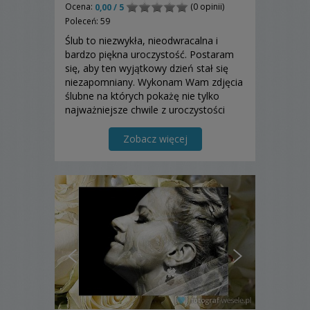
Ocena:
(0 opinii)
0,00 / 5
Poleceń: 59
Ślub to niezwykła, nieodwracalna i
bardzo piękna uroczystość. Postaram
się, aby ten wyjątkowy dzień stał się
niezapomniany. Wykonam Wam zdjęcia
ślubne na których pokażę nie tylko
najważniejsze chwile z uroczystości
ślubnej, ale Waszą ogromną radość,
miłość, szczęście… Zapraszam.
Zobacz więcej