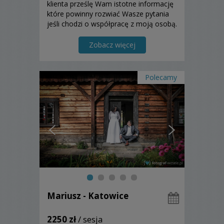
klienta prześlę Wam istotne informację
które powinny rozwiać Wasze pytania
jeśli chodzi o współpracę z moją osobą.
Przedstawię Wam także przykładowe
galerię z wesel dzięki którym
Zobacz więcej
zapoznacie się z "moim stylem". TAK
WIĘC STWÓRZMY RAZEM PIĘKNE ...
Polecamy
Mariusz - Katowice
2250 zł
/ sesja