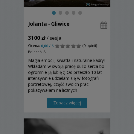
Jolanta - Gliwice
3100 zł
/ sesja
Ocena:
(0 opinii)
0,00 / 5
Poleceń: 8
Magia emocji, światła i naturalne kadry!
Wkładam w swoją pracę dużo serca bo
ogromnie ją lubię :) Od przeszło 10 lat
intensywnie udzielam się w fotografii
portretowej, część swoich prac
pokazywałam na licznych
indywidualnych i grupowych wystawach
fotograficznych. Fotografię ślubną
Zobacz więcej
upodobałam sobie bo lubię pracę z
ludźmi, możliwość fotografowani...