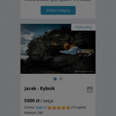
i bonus do każdego terminu!
Zobacz więcej
Polecamy
Jacek - Rybnik
5000 zł
/ sesja
Ocena:
(15 opinii)
5,00 / 5
Poleceń: 293