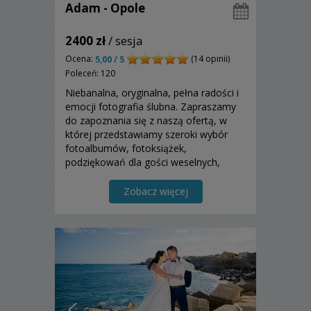
Adam - Opole
2400 zł
/ sesja
Ocena:
(14 opinii)
5,00 / 5
Poleceń: 120
Niebanalna, oryginalna, pełna radości i
emocji fotografia ślubna. Zapraszamy
do zapoznania się z naszą ofertą, w
której przedstawiamy szeroki wybór
fotoalbumów, fotoksiążek,
podziękowań dla gości weselnych,
rodziców oraz wiele innych produktów
końcowych.
Zobacz więcej