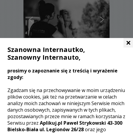
×
Szanowna Internautko,
Szanowny Internauto,
Magdalena - Gliwice
prosimy o zapoznanie się z treścią i wyrażenie
2200 zł
/ sesja
zgody:
Ocena:
(0 opinii)
0,00 / 5
Poleceń: 11
Zgadzam się na przechowywanie w moim urządzeniu
Fotografia jest bardzo ważną częścią
plików cookies, jak też na przetwarzanie w celach
mojego życia od wielu lat, ale dopiero
analizy moich zachowań w niniejszym Serwisie moich
fotografia ślubna uświadomiła mi, że
danych osobowych, zapisywanych w tych plikach,
nie wyobrażam sobie wykonywania
pozostawianych przeze mnie w ramach korzystania z
innego zawodu. Uwielbiam pracę z
Serwisu przez
Aplikuj.pl Paweł Strykowski 43-300
parami i uwiecznianie na zdjęciach
Bielsko-Biała ul. Legionów 26/28
oraz jego
Waszych emocji. Pozwól mi podarować