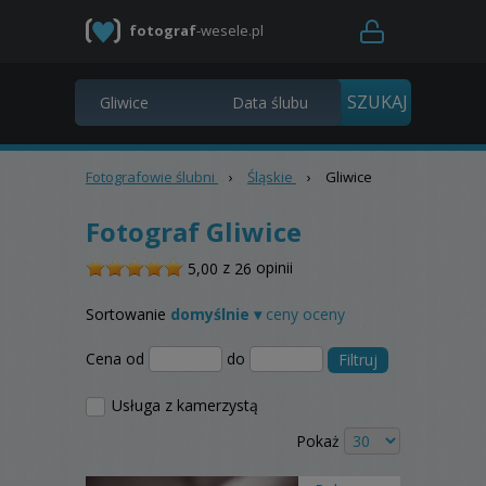
fotograf
-wesele.pl
Fotografowie ślubni
›
Śląskie
›
Gliwice
Fotograf Gliwice
/
z
opinii
5,00
26
5
Sortowanie
domyślnie ▾
ceny
oceny
Cena od
do
Filtruj
Usługa z kamerzystą
Pokaż