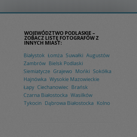
WOJEWÓDZTWO PODLASKIE –
ZOBACZ LISTĘ FOTOGRAFÓW Z
INNYCH MIAST:
Białystok
Łomża
Suwałki
Augustów
Zambrów
Bielsk Podlaski
Siemiatycze
Grajewo
Mońki
Sokółka
Hajnówka
Wysokie Mazowieckie
Łapy
Ciechanowiec
Brańsk
Czarna Białostocka
Wasilków
Tykocin
Dąbrowa Białostocka
Kolno