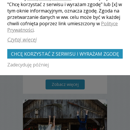
"Chcę korzystać z serwisu i wyrażam zgodę" lub [x] w
Jakub - Białystok
tym oknie informacyjnym, oznacza zgodę. Zgoda na
przetwarzanie danych w ww. celu może być w każdej
2000 zł
/ sesja
chwili cofnięta poprzez link umieszczony w
Polityce
Ocena:
(0 opinii)
0,00 / 5
Prywatności
.
Poleceń: 15
Czytaj więcej
Nazywam się Jakub i zajmuję się
fotografią ślubną. W listopadzie 2017
CHCĘ KORZYSTAĆ Z SERWISU I WYRAŻAM ZGODĘ
roku znalazłem się w trójce polecanych
fotografów ślubnych w Białymstoku.
Zadecyduję później
Zobacz więcej