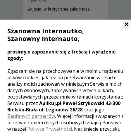
Poleceń: 68
Zdjęcia, w których się zakochasz...
×
Szanowna Internautko,
Szanowny Internauto,
Zobacz więcej
prosimy o zapoznanie się z treścią i wyrażenie
zgody:
Zgadzam się na przechowywanie w moim urządzeniu
plików cookies, jak też na przetwarzanie w celach
analizy moich zachowań w niniejszym Serwisie moich
danych osobowych, zapisywanych w tych plikach,
pozostawianych przeze mnie w ramach korzystania z
Serwisu przez
Aplikuj.pl Paweł Strykowski 43-300
Bielsko-Biała ul. Legionów 26/28
oraz jego
Zaufanych partnerów
. Więcej informacji związanych z
przetwarzaniem danych osobowych znajdą Państwo
w naszej
Polityce Prywatności
. Naciśniecie przycisku