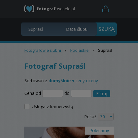
fotograf
-wesele.pl
Fotografowie ślubni
›
Podlaskie
›
Supraśl
Fotograf Supraśl
Sortowanie
domyślnie ▾
ceny
oceny
Cena od
do
Filtruj
Usługa z kamerzystą
Pokaż
Polecamy