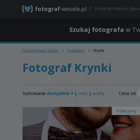
fotograf
-wesele.pl
Fotografia ślubna i zdjęc
Szukaj fotografa
w Tw
Fotografowie ślubni
›
Podlaskie
›
Krynki
Fotograf Krynki
Sortowanie
domyślnie ▾
ceny
oceny
Cena od
|
|
Polecamy