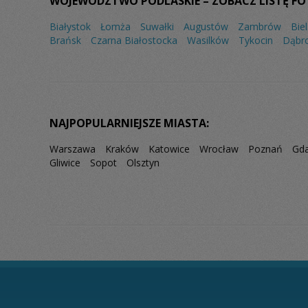
WOJEWÓDZTWO PODLASKIE – ZOBACZ LISTĘ FO
Białystok
Łomża
Suwałki
Augustów
Zambrów
Bie
Brańsk
Czarna Białostocka
Wasilków
Tykocin
Dąbr
NAJPOPULARNIEJSZE MIASTA:
Warszawa
Kraków
Katowice
Wrocław
Poznań
Gd
Gliwice
Sopot
Olsztyn