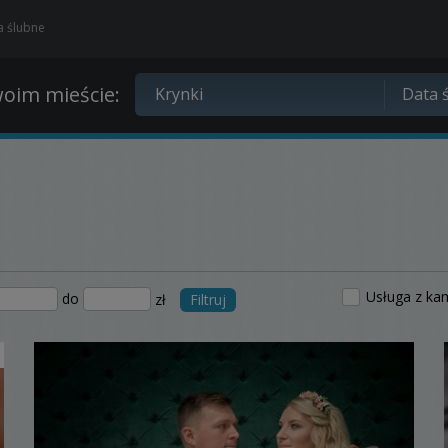
ia ślubne
oim mieście:
Usługa z ka
do
zł
Filtruj