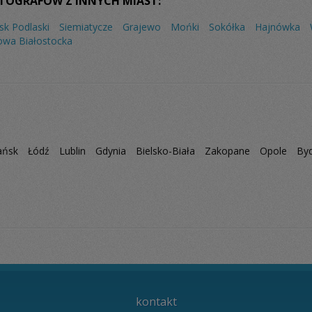
TOGRAFÓW Z INNYCH MIAST:
lsk Podlaski
Siemiatycze
Grajewo
Mońki
Sokółka
Hajnówka
owa Białostocka
ańsk
Łódź
Lublin
Gdynia
Bielsko-Biała
Zakopane
Opole
By
kontakt