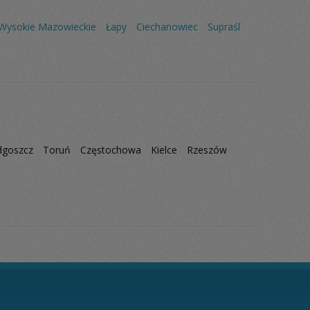
Wysokie Mazowieckie
Łapy
Ciechanowiec
Supraśl
dgoszcz
Toruń
Częstochowa
Kielce
Rzeszów