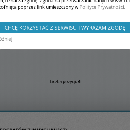
m, oznacza zgodę. Zgoda na przetwarzanie danych w ww. ce
fotograficznym najważniejszych, najpiękniejszych i
 cofnięta poprzez link umieszczony w
Polityce Prywatności
.
czasem najbardziej zabawnych a jednocześnie tak
ulotnych chwil podczas uroczystości ślubnych. Foto z
drona. Fotografią zajmuję się od roku 2006.
CHCĘ KORZYSTAĆ Z SERWISU I WYRAŻAM ZGODĘ
óźniej
Zobacz więcej
Liczba pozycji:
6