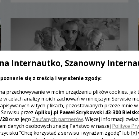
a Internautko, Szanowny Interna
poznanie się z treścią i wyrażenie zgody:
na przechowywanie w moim urządzeniu plików cookies, jak 
e w celach analizy moich zachowań w niniejszym Serwisie m
Maciej - Białystok
apisywanych w tych plikach, pozostawianych przeze mnie w
z Serwisu przez
Aplikuj.pl Paweł Strykowski 43-300 Bielsko
1850 zł
/ sesja
/28
oraz jego
Zaufanych partnerów
. Więcej informacji zwią
Ocena:
(0 opinii)
0,00 / 5
em danych osobowych znajdą Państwo w naszej
Polityce Pr
Poleceń: 22
rzycisku "Chcę korzystać z serwisu i wyrażam zgodę" lub [x]
Witam. Oferuje swoje usługi do zatrzymania w kadrze