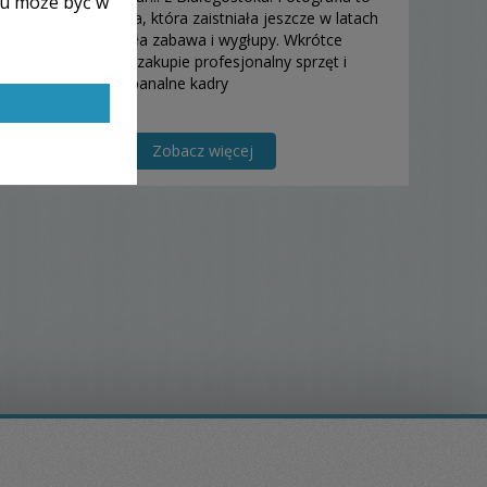
lu może być w
moja praca i pasja, która zaistniała jeszcze w latach
90’tych jako zwykła zabawa i wygłupy. Wkrótce
zdecydowałem o zakupie profesjonalny sprzęt i
przemyślane, niebanalne kadry
Zobacz więcej