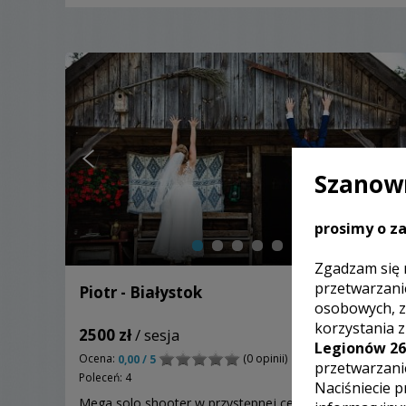
Szanown
prosimy o za
Zgadzam się 
przetwarzani
Piotr - Białystok
osobowych, z
korzystania 
2500 zł
/ sesja
Legionów 26
Ocena:
(0 opinii)
0,00 / 5
przetwarzani
Poleceń: 4
Naciśniecie p
Mega solo shooter w przystępnej cenie. Czy z