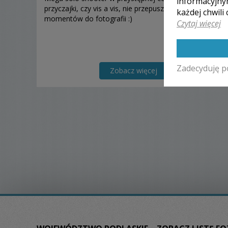
informacyjny
przyczajki, czy vis a vis, nie przepuszczam ciekawych
każdej chwili
momentów do fotografii :)
Czytaj więcej
Zadecyduję p
Zobacz więcej