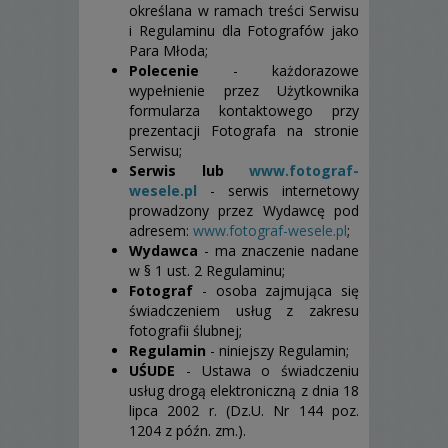
określana w ramach treści Serwisu
i Regulaminu dla Fotografów jako
Para Młoda;
Polecenie
- każdorazowe
wypełnienie przez Użytkownika
formularza kontaktowego przy
prezentacji Fotografa na stronie
Serwisu;
Serwis lub
www.fotograf-
wesele.pl
- serwis internetowy
prowadzony przez Wydawcę pod
adresem:
www.fotograf-wesele.pl
;
Wydawca
- ma znaczenie nadane
w § 1 ust. 2 Regulaminu;
Fotograf
- osoba zajmująca się
świadczeniem usług z zakresu
fotografii ślubnej;
Regulamin
- niniejszy Regulamin;
UŚUDE
- Ustawa o świadczeniu
usług drogą elektroniczną z dnia 18
lipca 2002 r. (Dz.U. Nr 144 poz.
1204 z późn. zm.).