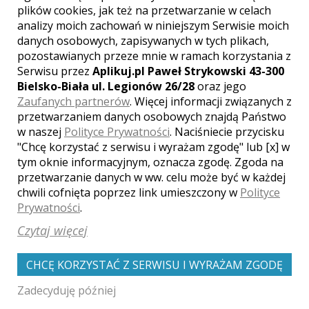
plików cookies, jak też na przetwarzanie w celach
dowolnym momencie zrezygnować
analizy moich zachowań w niniejszym Serwisie moich
z korzystania z usług Serwisu
danych osobowych, zapisywanych w tych plikach,
poprzez wysłanie dyspozycji do
Wydawcy o wypowiedzeniu umowy
pozostawianych przeze mnie w ramach korzystania z
ze skutkiem natychmiastowym za
Serwisu przez
Aplikuj.pl Paweł Strykowski 43-300
pośrednictwem wiadomości e-mail
Bielsko-Biała ul. Legionów 26/28
oraz jego
na adres:
wydawca@fotograf-
Zaufanych partnerów
. Więcej informacji związanych z
wesele.pl
lub pocztą tradycyjną na
przetwarzaniem danych osobowych znajdą Państwo
adres Wydawcy wskazany w §1 ust.
w naszej
Polityce Prywatności
. Naciśniecie przycisku
4, co skutkowało będzie
"Chcę korzystać z serwisu i wyrażam zgodę" lub [x] w
usunięciem wszystkich danych
tym oknie informacyjnym, oznacza zgodę. Zgoda na
dotyczących Użytkownika
przetwarzanie danych w ww. celu może być w każdej
znajdujących się w Serwisie, z
chwili cofnięta poprzez link umieszczony w
Polityce
zastrzeżeniem sytuacji opisanych
w Polityce Prywatności. Wydawca
Prywatności
.
nie ma wpływu na dysponowanie
Czytaj więcej
danymi Użytkownika przez
Fotografa, który w zakresie usług
własnych jest osobnym od
CHCĘ KORZYSTAĆ Z SERWISU I WYRAŻAM ZGODĘ
Wydawcy administratorem danych
osobowych.
Zadecyduję później