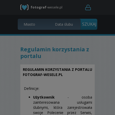
fotograf
-wesele.pl
Regulamin korzystania z
portalu
REGULAMIN KORZYSTANIA Z PORTALU
FOTOGRAF-WESELE.PL
Definicje:
Użytkownik
- osoba
zainteresowana usługami
ślubnymi, która zarejestrowała
swoje Polecenie przez Serwis,