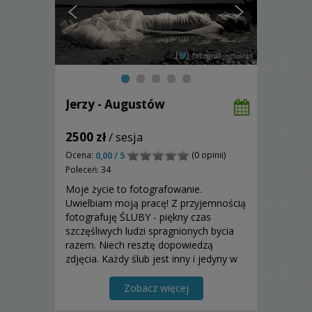
Jerzy - Augustów
2500 zł
/ sesja
Ocena:
(0 opinii)
0,00 / 5
Poleceń: 34
Moje życie to fotografowanie.
Uwielbiam moją pracę! Z przyjemnością
fotografuję ŚLUBY - piękny czas
szczęśliwych ludzi spragnionych bycia
razem. Niech resztę dopowiedzą
zdjęcia. Każdy ślub jest inny i jedyny w
swoim rodzaju, a dla mnie
fotografowanie to niekończąca się
Zobacz więcej
przygoda i wyzwanie.