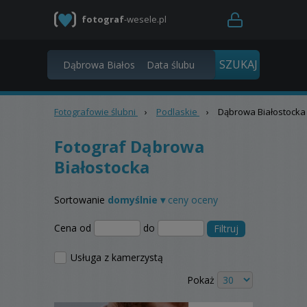
fotograf
-wesele.pl
Fotografowie ślubni
›
Podlaskie
›
Dąbrowa Białostocka
Fotograf Dąbrowa
Białostocka
Sortowanie
domyślnie ▾
ceny
oceny
Cena od
do
Filtruj
Usługa z kamerzystą
Pokaż