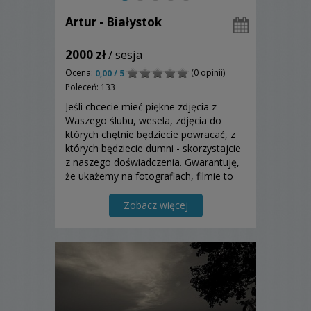
Artur - Białystok
2000 zł
/ sesja
Ocena:
(0 opinii)
0,00 / 5
Poleceń: 133
Jeśli chcecie mieć piękne zdjęcia z
Waszego ślubu, wesela, zdjęcia do
których chętnie będziecie powracać, z
których będziecie dumni - skorzystajcie
z naszego doświadczenia. Gwarantuję,
że ukażemy na fotografiach, filmie to
co najważniejsze - Wasze emocje,
miłość i szczęście. Sprawdźcie teraz
Zobacz więcej
dostępność terminu, napiszcie!