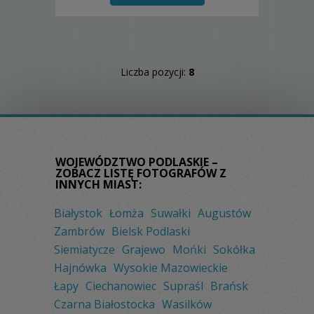
Liczba pozycji:
8
WOJEWÓDZTWO PODLASKIE –
ZOBACZ LISTĘ FOTOGRAFÓW Z
INNYCH MIAST:
Białystok
Łomża
Suwałki
Augustów
Zambrów
Bielsk Podlaski
Siemiatycze
Grajewo
Mońki
Sokółka
Hajnówka
Wysokie Mazowieckie
Łapy
Ciechanowiec
Supraśl
Brańsk
Czarna Białostocka
Wasilków