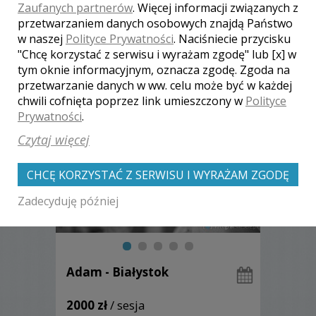
fotografie wciąż będą piękną pamiątką -
Zaufanych partnerów
. Więcej informacji związanych z
zapraszam do współpracy!
przetwarzaniem danych osobowych znajdą Państwo
w naszej
Polityce Prywatności
. Naciśniecie przycisku
"Chcę korzystać z serwisu i wyrażam zgodę" lub [x] w
Zobacz więcej
tym oknie informacyjnym, oznacza zgodę. Zgoda na
przetwarzanie danych w ww. celu może być w każdej
chwili cofnięta poprzez link umieszczony w
Polityce
Prywatności
.
Czytaj więcej
CHCĘ KORZYSTAĆ Z SERWISU I WYRAŻAM ZGODĘ
Zadecyduję później
Adam - Białystok
2000 zł
/ sesja