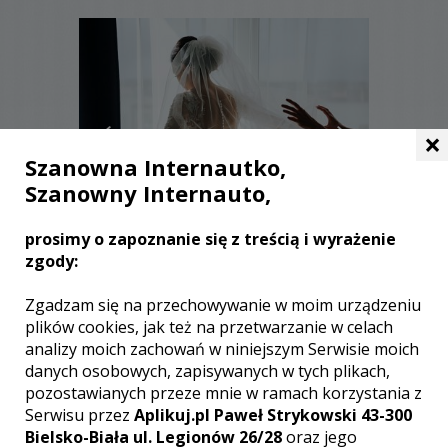
×
Szanowna Internautko,
Szanowny Internauto,
prosimy o zapoznanie się z treścią i wyrażenie
zgody:
Krzysztof - Białystok
Zgadzam się na przechowywanie w moim urządzeniu
3800 zł
/ sesja
plików cookies, jak też na przetwarzanie w celach
Ocena:
(0 opinii)
0,00 / 5
analizy moich zachowań w niniejszym Serwisie moich
Poleceń: 17
danych osobowych, zapisywanych w tych plikach,
Jeżeli poszukują Państwo fotografa,
pozostawianych przeze mnie w ramach korzystania z
który jest w stanie oddać na zdjęciach
Serwisu przez
Aplikuj.pl Paweł Strykowski 43-300
emocje, sprawiając, iż za wiele lat
Bielsko-Biała ul. Legionów 26/28
oraz jego