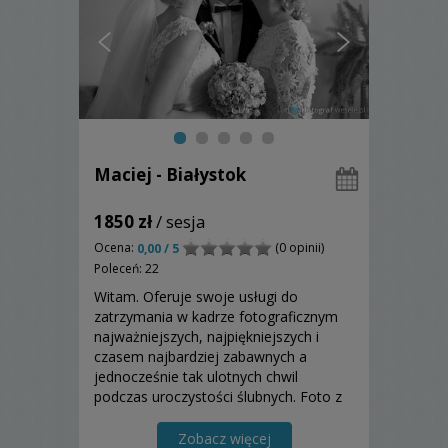
Maciej - Białystok
1850 zł
/ sesja
Ocena:
(0 opinii)
0,00 / 5
Poleceń: 22
Witam. Oferuje swoje usługi do
zatrzymania w kadrze fotograficznym
najważniejszych, najpiękniejszych i
czasem najbardziej zabawnych a
jednocześnie tak ulotnych chwil
podczas uroczystości ślubnych. Foto z
drona. Fotografią zajmuję się od roku
2006.
Zobacz więcej