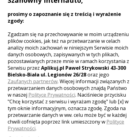
Szanowny Internauto,
Wykonanie zdjęć od przygotowań do wesela
do godz. 1:00. Udostępnienie min. 100 zdjęć
prosimy o zapoznanie się z treścią i wyrażenie
na ustalonym nośniku. Plener w innym dniu.
zgody:
Dojazd do Pary Młodej do 30 km od miasta.
Zgadzam się na przechowywanie w moim urządzeniu
Sprzęt
plików cookies, jak też na przetwarzanie w celach
analizy moich zachowań w niniejszym Serwisie moich
Stajnia Sony i wszystko, co potrzebne do
danych osobowych, zapisywanych w tych plikach,
stworzenia efektów, jak w moim portfolio :)
pozostawianych przeze mnie w ramach korzystania z
Serwisu przez
Aplikuj.pl Paweł Strykowski 43-300
Bielsko-Biała ul. Legionów 26/28
oraz jego
Zaufanych partnerów
. Więcej informacji związanych z
przetwarzaniem danych osobowych znajdą Państwo
w naszej
Polityce Prywatności
. Naciśniecie przycisku
Opinie o fotografie (1)
"Chcę korzystać z serwisu i wyrażam zgodę" lub [x] w
tym oknie informacyjnym, oznacza zgodę. Zgoda na
przetwarzanie danych w ww. celu może być w każdej
Ocena:
5,00
/
5
chwili cofnięta poprzez link umieszczony w
Polityce
Prywatności
.