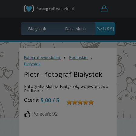
fotograf
-wesele.pl
Fotografowie ślubni
›
Podlaskie
›
Białystok
Piotr
- fotograf Białystok
Fotografia ślubna Białystok, województwo
Podlaskie
Ocena:
5,00 / 5
Poleceń: 92