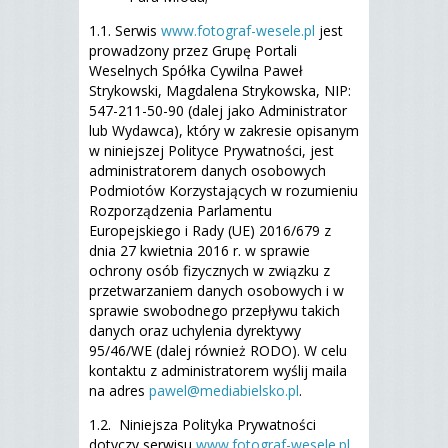
1.1. Serwis
www.fotograf-wesele.pl
jest
prowadzony przez Grupę Portali
Weselnych Spółka Cywilna Paweł
Strykowski, Magdalena Strykowska, NIP:
547-211-50-90 (dalej jako Administrator
lub Wydawca), który w zakresie opisanym
w niniejszej Polityce Prywatności, jest
administratorem danych osobowych
Podmiotów Korzystających w rozumieniu
Rozporządzenia Parlamentu
Europejskiego i Rady (UE) 2016/679 z
dnia 27 kwietnia 2016 r. w sprawie
ochrony osób fizycznych w związku z
przetwarzaniem danych osobowych i w
sprawie swobodnego przepływu takich
danych oraz uchylenia dyrektywy
95/46/WE (dalej również RODO). W celu
kontaktu z administratorem wyślij maila
na adres
pawel@mediabielsko.pl
.
1.2. Niniejsza Polityka Prywatności
dotyczy serwisu
www.fotograf-wesele.pl