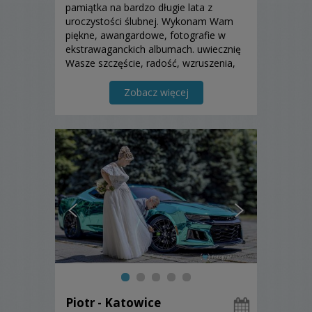
pamiątka na bardzo długie lata z
uroczystości ślubnej. Wykonam Wam
piękne, awangardowe, fotografie w
ekstrawaganckich albumach. uwiecznię
Wasze szczęście, radość, wzruszenia,
uśmiechy i inne emocje. Zapraszam do
zapoznania się z moją ofertą
Zobacz więcej
Piotr - Katowice