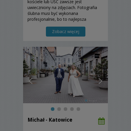
kościele lub USC zawsze jest
uwieczniony na zdjęciach. Fotografia
ślubna musi być wykonana
profesjonalnie, bo to najlepsza
pamiątka na całe życie. Jako
fotografowie wykonamy Wam bez
Zobacz więcej
zarzutu fotografię ślubną, albumy-
książki...
Michał - Katowice