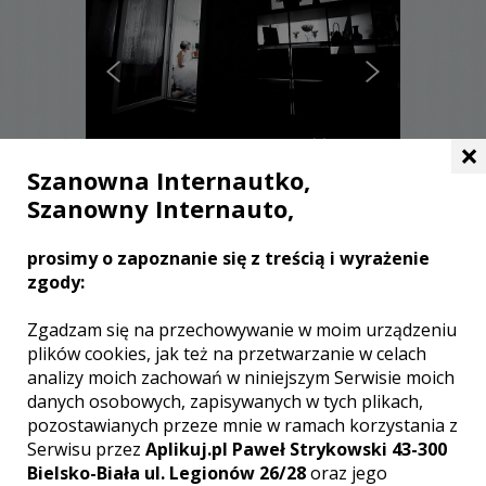
×
Szanowna Internautko,
Szanowny Internauto,
Patryk - Katowice
prosimy o zapoznanie się z treścią i wyrażenie
3500 zł
/ sesja
zgody:
Ocena:
(0 opinii)
0,00 / 5
Poleceń: 7
Zgadzam się na przechowywanie w moim urządzeniu
Patryk profesjonalny Fotograf Ślubny
plików cookies, jak też na przetwarzanie w celach
pracujący w kraju jak i po za jego
analizy moich zachowań w niniejszym Serwisie moich
granicami. Pracuje na ślubach
danych osobowych, zapisywanych w tych plikach,
kameralnych jak i najbardziej
pozostawianych przeze mnie w ramach korzystania z
medialnych. Jego fotografie cechuje
Serwisu przez
Aplikuj.pl Paweł Strykowski 43-300
naturalność i zachowanie emocji dnia
Bielsko-Biała ul. Legionów 26/28
oraz jego
ślubu. Zapraszam do przejrzenia