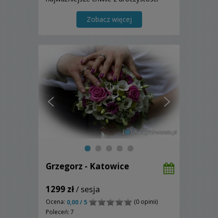
ślubnej, ale i Waszą radość, szczęście,
miłość, wzruszenia?
Zobacz więcej
Grzegorz - Katowice
1299 zł
/ sesja
Ocena:
(0 opinii)
0,00 / 5
Poleceń: 7