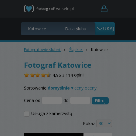
fotograf
-wesele.pl
Fotografowie ślubni
›
Śląskie
›
Katowice
Fotograf Katowice
/
z
opinii
4,96
114
5
Sortowanie
domyślnie ▾
ceny
oceny
Cena od
do
Filtruj
Usługa z kamerzystą
Pokaż