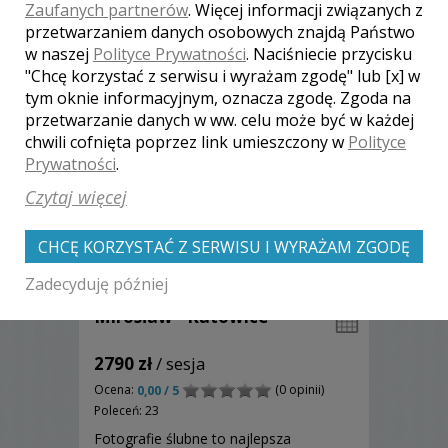
Zaufanych partnerów
. Więcej informacji związanych z
Portfolio i kontaktu.
Zobacz więcej
przetwarzaniem danych osobowych znajdą Państwo
w naszej
Polityce Prywatności
. Naciśniecie przycisku
"Chcę korzystać z serwisu i wyrażam zgodę" lub [x] w
tym oknie informacyjnym, oznacza zgodę. Zgoda na
przetwarzanie danych w ww. celu może być w każdej
chwili cofnięta poprzez link umieszczony w
Polityce
Prywatności
.
Czytaj więcej
CHCĘ KORZYSTAĆ Z SERWISU I WYRAŻAM ZGODĘ
Zadecyduję później
Mirosław - Katowice
2790 zł
/ sesja
Ocena:
(0 opinii)
0,00 / 5
Poleceń: 23
Fotografie ślubne to najlepsza