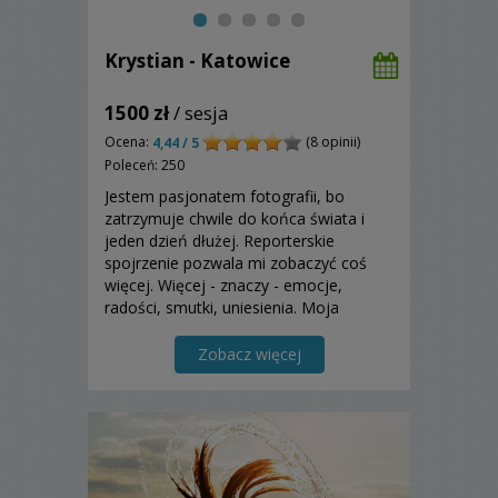
Krystian - Katowice
1500 zł
/ sesja
Ocena:
(8 opinii)
4,44 / 5
Poleceń: 250
Jestem pasjonatem fotografii, bo
zatrzymuje chwile do końca świata i
jeden dzień dłużej. Reporterskie
spojrzenie pozwala mi zobaczyć coś
więcej. Więcej - znaczy - emocje,
radości, smutki, uniesienia. Moja
fotografia pokazuje momenty, których
w danej chwili nie zauważacie. Cenne
Zobacz więcej
chwile, które dzięki zamknięciu w kadrze
pozostają z Wami przez długie...