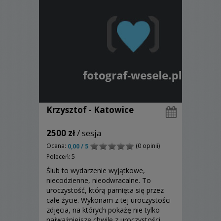
Krzysztof - Katowice
2500 zł
/ sesja
Ocena:
(0 opinii)
0,00 / 5
Poleceń: 5
Ślub to wydarzenie wyjątkowe,
niecodzienne, nieodwracalne. To
uroczystość, którą pamięta się przez
całe życie. Wykonam z tej uroczystości
zdjęcia, na których pokażę nie tylko
najważniejsze chwile z uroczystości