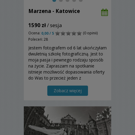
Marzena - Katowice
1590 zł
/ sesja
Ocena:
(0 opinii)
0,00 / 5
Poleceń: 28
Jestem fotografem od 6 lat ukończyłam
dwuletnią szkołę fotograficzną. Jest to
moja pasja i pewnego rodzaju sposób
na życie. Zapraszam na spotkanie
istnieje możliwość dopasowania oferty
do Was to przecież jeden z
najważniejszych dni w waszym
wspólnym życiu.
Zobacz więcej