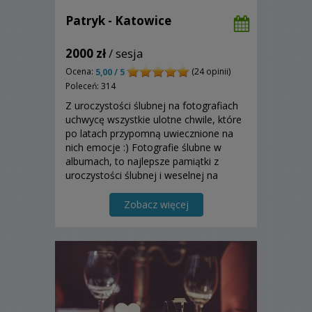
Patryk - Katowice
2000 zł
/ sesja
Ocena:
(24 opinii)
5,00 / 5
Poleceń: 314
Z uroczystości ślubnej na fotografiach
uchwycę wszystkie ulotne chwile, które
po latach przypomną uwiecznione na
nich emocje :) Fotografie ślubne w
albumach, to najlepsze pamiątki z
uroczystości ślubnej i weselnej na
bardzo długie lata. Na nich pokażę m.in.
Waszą miłość, szczęście, radość i inne
Zobacz więcej
emocje.