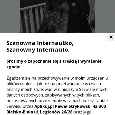
×
Szanowna Internautko,
Szanowny Internauto,
Sebastian - Wrocław
prosimy o zapoznanie się z treścią i wyrażenie
2000 zł
/ sesja
zgody:
Ocena:
(13 opinii)
5,00 / 5
Poleceń: 270
Zgadzam się na przechowywanie w moim urządzeniu
Fotografia ślubna jest dla mnie
plików cookies, jak też na przetwarzanie w celach
szczególnie bliska. Nie ma nic
analizy moich zachowań w niniejszym Serwisie moich
ciekawszego, niż uwiecznienie uczuć
danych osobowych, zapisywanych w tych plikach,
dwojga kochających się ludzi.
pozostawianych przeze mnie w ramach korzystania z
Zapraszam.
Serwisu przez
Aplikuj.pl Paweł Strykowski 43-300
Bielsko-Biała ul. Legionów 26/28
oraz jego