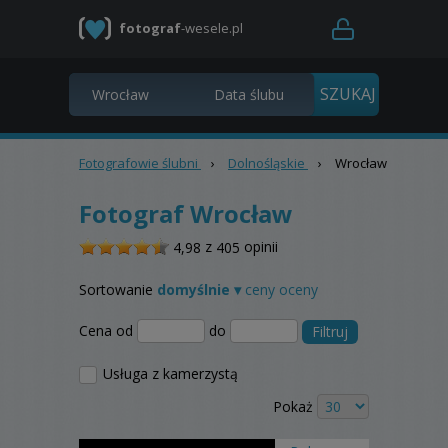
fotograf
-wesele.pl
Fotografowie ślubni
›
Dolnośląskie
›
Wrocław
Fotograf Wrocław
/
z
opinii
4,98
405
5
Sortowanie
domyślnie ▾
ceny
oceny
Cena od
do
Filtruj
Usługa z kamerzystą
Pokaż