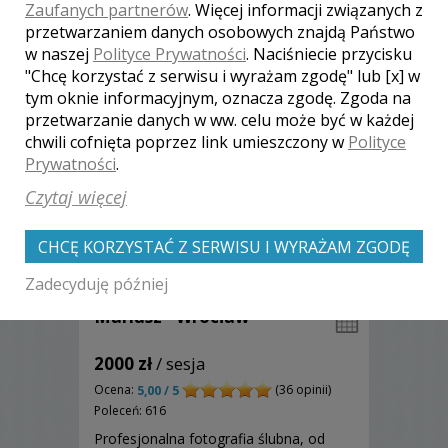
Zaufanych partnerów
. Więcej informacji związanych z
Zobacz więcej
przetwarzaniem danych osobowych znajdą Państwo
w naszej
Polityce Prywatności
. Naciśniecie przycisku
"Chcę korzystać z serwisu i wyrażam zgodę" lub [x] w
tym oknie informacyjnym, oznacza zgodę. Zgoda na
przetwarzanie danych w ww. celu może być w każdej
chwili cofnięta poprzez link umieszczony w
Polityce
Prywatności
.
Czytaj więcej
CHCĘ KORZYSTAĆ Z SERWISU I WYRAŻAM ZGODĘ
Zadecyduję później
Mariusz - Wrocław
2000 zł
/ sesja
Ocena:
(36 opinii)
5,00 / 5
Poleceń: 616
Profesjonalna fotografia ślubna, od