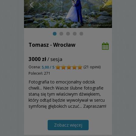
Tomasz - Wrocław
3000 zł
/ sesja
Ocena:
(21 opinii)
5,00 / 5
Poleceń: 271
Fotografia to emocjonalny odcisk
chwili... Niech Wasze ślubne fotografie
staną się tym właściwym dźwiękiem,
który odtąd będzie wywoływał w sercu
symfonię głębokich uczuć... Zapraszam!
Zobacz więcej