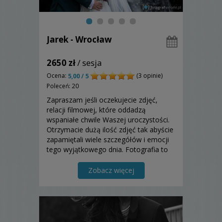
Jarek - Wrocław
2650 zł
/ sesja
Ocena:
(3 opinie)
5,00 / 5
Poleceń: 20
Zapraszam jeśli oczekujecie zdjęć,
relacji filmowej, które oddadzą
wspaniałe chwile Waszej uroczystości.
Otrzymacie dużą ilość zdjęć tak abyście
zapamiętali wiele szczegółów i emocji
tego wyjątkowego dnia. Fotografia to
dla mnie niezwykłe wspomnienia, to
piękne momenty i ważne wydarzenia
Zobacz więcej
utrwalona na zawsze dla Was i Waszych
najbliższych....