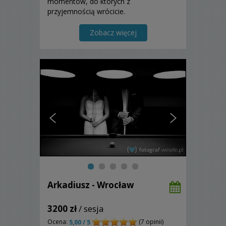
momentów, do których z
przyjemnością wrócicie.
Zobacz więcej
Arkadiusz - Wrocław
3200 zł
/ sesja
Ocena:
(7 opinii)
5,00 / 5