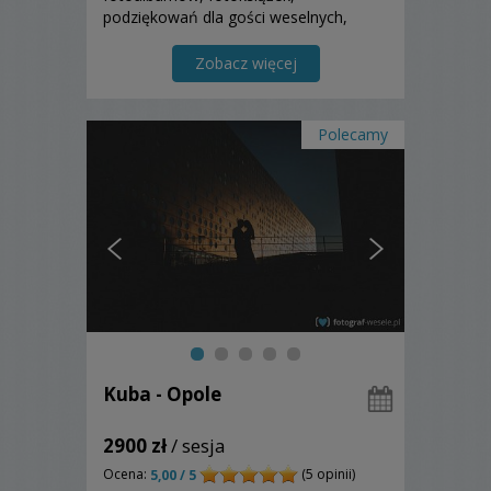
podziękowań dla gości weselnych,
rodziców oraz wiele innych produktów
końcowych.
Zobacz więcej
Polecamy
Kuba - Opole
2900 zł
/ sesja
Ocena:
(5 opinii)
5,00 / 5