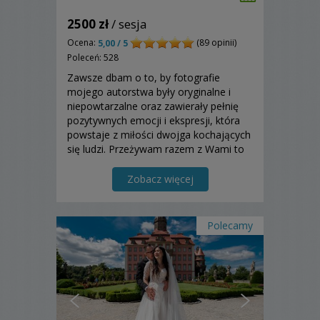
2500 zł
/ sesja
Ocena:
(89 opinii)
5,00 / 5
Poleceń: 528
Zawsze dbam o to, by fotografie
mojego autorstwa były oryginalne i
niepowtarzalne oraz zawierały pełnię
pozytywnych emocji i ekspresji, która
powstaje z miłości dwojga kochających
się ludzi. Przeżywam razem z Wami to
szczęście. Pozdrawiam serdecznie.
Artur
Zobacz więcej
Polecamy