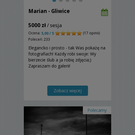
Marian - Gliwice
5000 zł
/ sesja
Ocena:
(17 opinii)
5,00 / 5
Poleceń: 233
Elegancko i prosto - tak Was pokażę na
fotografiach! Każdy robi swoje: Wy
bierzecie ślub a ja robię zdjęcia;)
Zapraszam do galerii!
Zobacz więcej
Polecamy