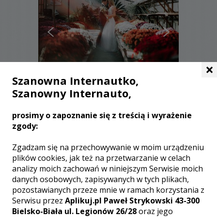
×
Szanowna Internautko,
Szanowny Internauto,
Stanisław - Opole
prosimy o zapoznanie się z treścią i wyrażenie
5900 zł
/ sesja
zgody:
Ocena:
(1 opinia)
5,00 / 5
Poleceń: 47
Zgadzam się na przechowywanie w moim urządzeniu
Fotograf z wieloma pomysłami i
plików cookies, jak też na przetwarzanie w celach
świetnym okiem do wychwycania
analizy moich zachowań w niniejszym Serwisie moich
pięknych emocji podczas reportażu.
danych osobowych, zapisywanych w tych plikach,
pozostawianych przeze mnie w ramach korzystania z
Serwisu przez
Aplikuj.pl Paweł Strykowski 43-300
Bielsko-Biała ul. Legionów 26/28
oraz jego