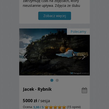
zatrzymuję czas na zdjęciach, który
nieustannie upływa. Zdjęcia ze ślubu
będą dla Was najlepszą i wyjątkową
pamiątką na cale życie. Zapraszam!
Zobacz więcej
Polecamy
Jacek - Rybnik
5000 zł
/ sesja
Ocena:
(15 opinii)
5,00 / 5