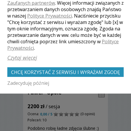
Zaufanych partnerów
. Więcej informacji związanych z
Zobacz więcej
przetwarzaniem danych osobowych znajdą Państwo
w naszej
Polityce Prywatności
. Naciśniecie przycisku
"Chcę korzystać z serwisu i wyrażam zgodę" lub [x] w
tym oknie informacyjnym, oznacza zgodę. Zgoda na
przetwarzanie danych w ww. celu może być w każdej
chwili cofnięta poprzez link umieszczony w
Polityce
Prywatności
.
Czytaj więcej
CHCĘ KORZYSTAĆ Z SERWISU I WYRAŻAM ZGODĘ
Zadecyduję później
Paweł - Opole
2200 zł
/ sesja
Ocena:
(0 opinii)
0,00 / 5
Poleceń: 10
Podobno robię ładne zdjęcia ślubne :)