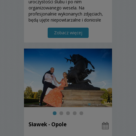
uroczystości ślubu i po nim
organizowanego wesela. Na
profesjonalnie wykonanych zdjęciach,
będą ujęte niepowtarzalne i doniosłe
chwile, radość, wzruszenia, gesty ...
Zapraszam do zapoznania się z moją
Zobacz więcej
ofertą!
Sławek - Opole