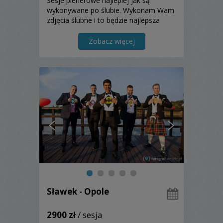
Sesje plenerowe najlepiej jak są
wykonywane po ślubie. Wykonam Wam
zdjęcia ślubne i to będzie najlepsza
pamiątka tego wspaniałego dnia.
Zapraszam do skorzystania z mojej
Zobacz więcej
oferty.
Sławek - Opole
2900 zł
/ sesja