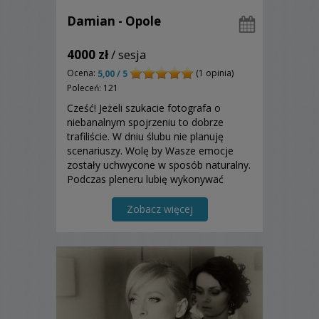
Damian - Opole
4000 zł
/ sesja
Ocena:
(1 opinia)
5,00 / 5
Poleceń: 121
Cześć! Jeżeli szukacie fotografa o
niebanalnym spojrzeniu to dobrze
trafiliście. W dniu ślubu nie planuję
scenariuszy. Wolę by Wasze emocje
zostały uchwycone w sposób naturalny.
Podczas pleneru lubię wykonywać
zdjęcia subtelne oraz energiczne.
Zapraszam!
Zobacz więcej