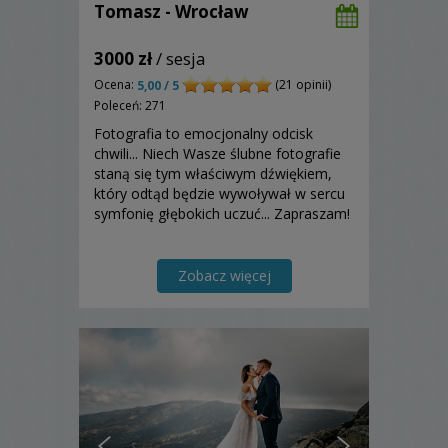
Tomasz - Wrocław
3000 zł
/ sesja
Ocena:
(21 opinii)
5,00 / 5
Poleceń: 271
Fotografia to emocjonalny odcisk
chwili... Niech Wasze ślubne fotografie
staną się tym właściwym dźwiękiem,
który odtąd będzie wywoływał w sercu
symfonię głębokich uczuć... Zapraszam!
Zobacz więcej