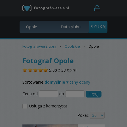
fotograf
-wesele.pl
Fotografowie ślubni
›
Opolskie
›
Opole
Fotograf Opole
/
z
opinii
5,00
33
5
Sortowanie
domyślnie ▾
ceny
oceny
Cena od
do
Filtruj
Usługa z kamerzystą
Pokaż