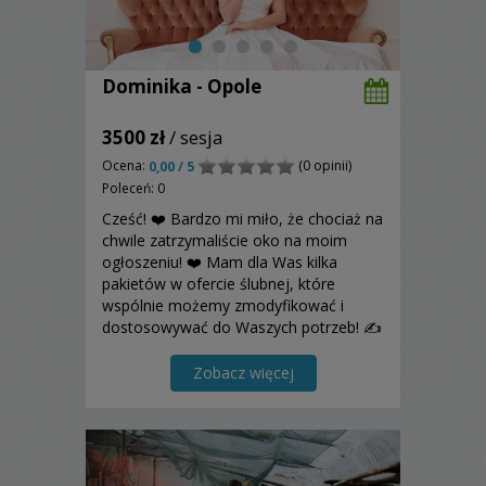
Dominika - Opole
3500 zł
/ sesja
Ocena:
(0 opinii)
0,00 / 5
Poleceń: 0
Cześć! ❤️ Bardzo mi miło, że chociaż na
chwile zatrzymaliście oko na moim
ogłoszeniu! ❤️ Mam dla Was kilka
pakietów w ofercie ślubnej, które
wspólnie możemy zmodyfikować i
dostosowywać do Waszych potrzeb! ✍️
Każda para dostaje ode mnie sesję
narzeczeńską w gratisie, abyśmy mogli
Zobacz więcej
lepiej się poznać i