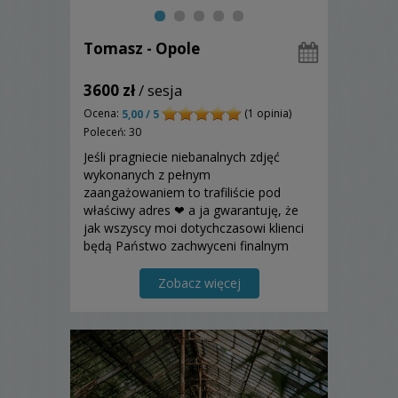
Tomasz - Opole
3600 zł
/ sesja
Ocena:
(1 opinia)
5,00 / 5
Poleceń: 30
Jeśli pragniecie niebanalnych zdjęć
wykonanych z pełnym
zaangażowaniem to trafiliście pod
właściwy adres ❤ a ja gwarantuję, że
jak wszyscy moi dotychczasowi klienci
będą Państwo zachwyceni finalnym
dziełem ❤ Na potwierdzenie zapraszam
do poczytania opinii na temat mojej
Zobacz więcej
pracy