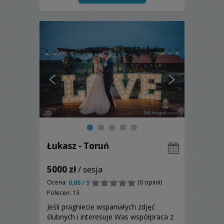
Jakże miło jest wtedy sięgnąć do
rodzinnego albumu po fotografie....
Łukasz - Toruń
5000 zł
/ sesja
Ocena:
(0 opinii)
0,00 / 5
Poleceń: 13
Jeśli pragniecie wspaniałych zdjęć
ślubnych i interesuje Was współpraca z