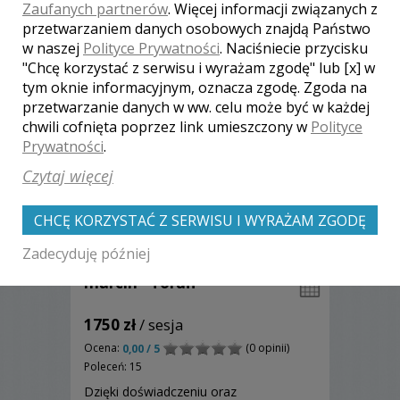
Zaufanych partnerów
. Więcej informacji związanych z
emocje na długie lata.
Zobacz więcej
przetwarzaniem danych osobowych znajdą Państwo
w naszej
Polityce Prywatności
. Naciśniecie przycisku
"Chcę korzystać z serwisu i wyrażam zgodę" lub [x] w
tym oknie informacyjnym, oznacza zgodę. Zgoda na
przetwarzanie danych w ww. celu może być w każdej
chwili cofnięta poprzez link umieszczony w
Polityce
Prywatności
.
Czytaj więcej
CHCĘ KORZYSTAĆ Z SERWISU I WYRAŻAM ZGODĘ
Zadecyduję później
marcin - Toruń
1750 zł
/ sesja
Ocena:
(0 opinii)
0,00 / 5
Poleceń: 15
Dzięki doświadczeniu oraz