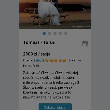
Tomasz - Toruń
2300 zł
/ sesja
Ocena:
(1 opinia)
5,00 / 5
Poleceń: 55
Zatrzymać Chwile… Chwile wielkiej
radości są rzadkie i ulotne, zatem o
miłe wspomnienia trzeba zabiegać!
Ślub, wesele, chrzest, pierwsza
komunia, narodziny dziecka to
niewątpliwie te najważniejsze
wydarzenia, których wspominanie
odnawia w nas radość przeżytych chwil.
Zobacz więcej