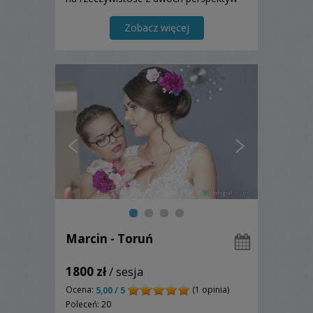
oraz gwarantuje utrwalenie w
wyjątkowy sposób najważniejszych
Zobacz więcej
momentów.
Marcin - Toruń
1800 zł
/ sesja
Ocena:
(1 opinia)
5,00 / 5
Poleceń: 20