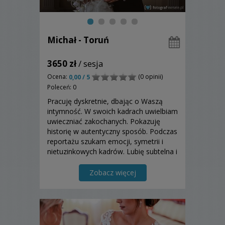
Michał - Toruń
3650 zł
/ sesja
Ocena:
(0 opinii)
0,00 / 5
Poleceń: 0
Pracuję dyskretnie, dbając o Waszą
intymność. W swoich kadrach uwielbiam
uwieczniać zakochanych. Pokazuję
historię w autentyczny sposób. Podczas
reportażu szukam emocji, symetrii i
nietuzinkowych kadrów. Lubię subtelna i
stonowaną kolorystykę i to w niej
odnajduję się najlepiej. Zadbajmy
Zobacz więcej
razem o dobrą jakość Waszych
wspomnień.