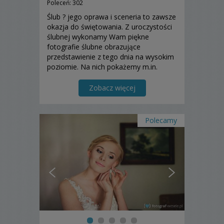
Poleceń: 302
Ślub ? jego oprawa i sceneria to zawsze
okazja do świętowania. Z uroczystości
ślubnej wykonamy Wam piękne
fotografie ślubne obrazujące
przedstawienie z tego dnia na wysokim
poziomie. Na nich pokażemy m.in.
Wasze szczęście, radość, miłość,
spojrzenia, uśmiechy, pocałunki i inne
Zobacz więcej
emocje.
Polecamy