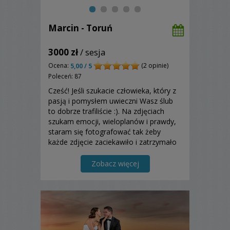
Marcin - Toruń
3000 zł
/ sesja
Ocena:
(2 opinie)
5,00 / 5
Poleceń: 87
Cześć! Jeśli szukacie człowieka, który z
pasją i pomysłem uwieczni Wasz ślub
to dobrze trafiliście :). Na zdjęciach
szukam emocji, wieloplanów i prawdy,
staram się fotografować tak żeby
każde zdjęcie zaciekawiło i zatrzymało
na chwilę. Jeśli chcecie zobaczyć pełne
reportaże i plenery zapraszam do
Zobacz więcej
kontaktu!