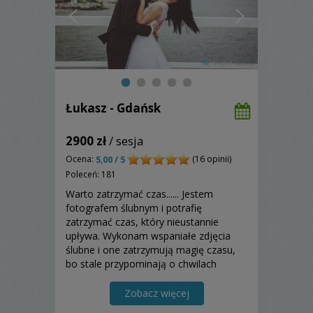
Łukasz - Gdańsk
2900 zł
/ sesja
Ocena:
(16 opinii)
5,00 / 5
Poleceń: 181
Warto zatrzymać czas...... Jestem
fotografem ślubnym i potrafię
zatrzymać czas, który nieustannie
upływa. Wykonam wspaniałe zdjęcia
ślubne i one zatrzymują magię czasu,
bo stale przypominają o chwilach
szczęścia. Zapraszam do zapoznania
się z moją ofertą!
Zobacz więcej