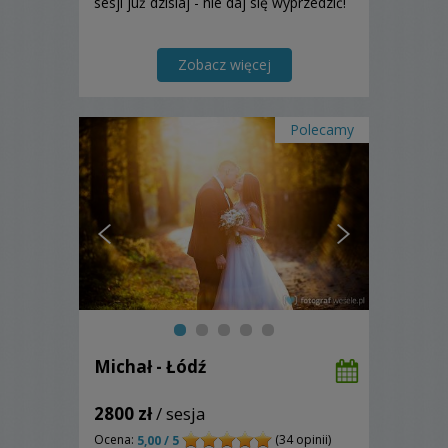
sesji już dzisiaj - nie daj się wyprzedzić!
Zobacz więcej
Polecamy
Michał - Łódź
2800 zł
/ sesja
Ocena:
(34 opinii)
5,00 / 5