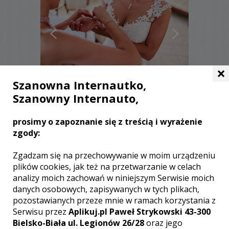
×
Szanowna Internautko,
Szanowny Internauto,
Witold - Toruń
prosimy o zapoznanie się z treścią i wyrażenie
2800 zł
/ sesja
zgody:
Ocena:
(0 opinii)
0,00 / 5
Poleceń: 0
Zgadzam się na przechowywanie w moim urządzeniu
Czułe uściski, uśmiechy i tańce do
plików cookies, jak też na przetwarzanie w celach
białego rana :) Z wielką przyjemnością
analizy moich zachowań w niniejszym Serwisie moich
uwiecznię wszystkie emocje, które
danych osobowych, zapisywanych w tych plikach,
pojawią się w dniu Waszego ślubu :)
pozostawianych przeze mnie w ramach korzystania z
Niezależnie od tego, czy chodzi o ujęcia
Serwisu przez
Aplikuj.pl Paweł Strykowski 43-300
rodziny i przyjaciół, czy intymne chwile,
Bielsko-Biała ul. Legionów 26/28
oraz jego
zdjęcia będą uwieczniać Twoją miłość i