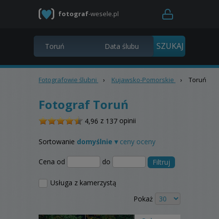
fotograf
-wesele.pl
Fotografowie ślubni
›
Kujawsko-Pomorskie
›
Toruń
Fotograf Toruń
/
z
opinii
4,96
137
5
Sortowanie
domyślnie ▾
ceny
oceny
Cena od
do
Filtruj
Usługa z kamerzystą
Pokaż