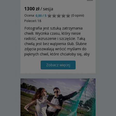
1300 zł
/ sesja
Ocena:
(0 opinii)
0,00 / 5
Poleceń: 18
Fotografia jest sztuką zatrzymania
chwili. Wycinka czasu, który niesie
radość, wzruszenie i szczęście. Taką
chwilą jest bez wątpienia ślub. Ślubne
zdjęcia pozwalają wrócić myślami do
pięknych chwil, które chciałoby się, aby
trwały wiecznie. Jako fotograf
chciałbym Wam pomóc zatrzymać ten
Zobacz więcej
piękny czas.