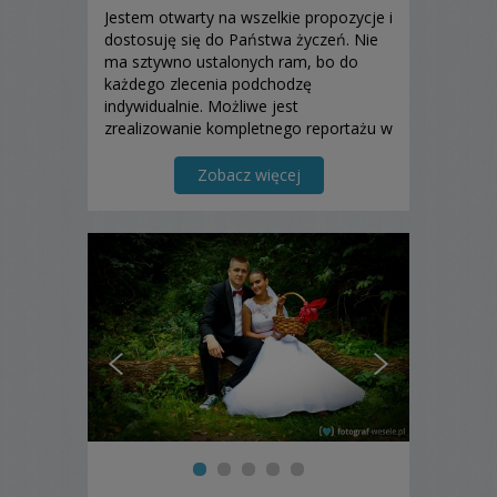
Jestem otwarty na wszelkie propozycje i
dostosuję się do Państwa życzeń. Nie
ma sztywno ustalonych ram, bo do
każdego zlecenia podchodzę
indywidualnie. Możliwe jest
zrealizowanie kompletnego reportażu w
dniu ślubu a także rozłożenie zdjęć na
kilka dni. Sesje wyjazdowe? Oczywiście!
Zobacz więcej
Wszystko zależy od Was. Zadowolenie
z wykonanej pracy jest dla...