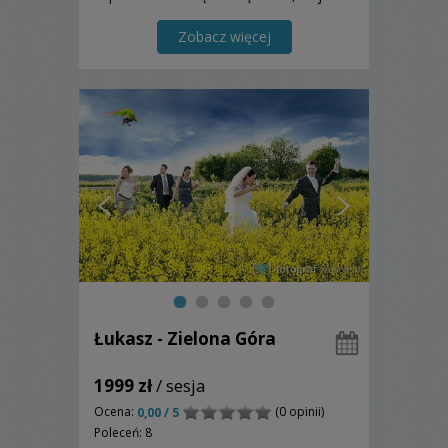
właśnie reportaż z górnej półki. Super"
Zobacz więcej
Łukasz - Zielona Góra
1999 zł
/ sesja
Ocena:
(0 opinii)
0,00 / 5
Poleceń: 8