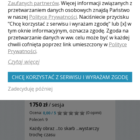
Zaufanych partnerów
. Więcej informacji związanych z
przetwarzaniem danych osobowych znajdą Państwo
w naszej
Polityce Prywatności
. Naciśniecie przycisku
"Chcę korzystać z serwisu i wyrażam zgodę" lub [x] w
tym oknie informacyjnym, oznacza zgodę. Zgoda na
przetwarzanie danych w ww. celu może być w każdej
chwili cofnięta poprzez link umieszczony w
Polityce
Prywatności
.
Czytaj więcej
CHCĘ KORZYSTAĆ Z SERWISU I WYRAŻAM ZGODĘ
Zadecyduję później
Krzysztof - Międzychód
1750 zł
/ sesja
Ocena:
(0 opinii)
0,00 / 5
Poleceń: 9
Każdy obraz ...to skarb ...wystarczy
trochę czasu