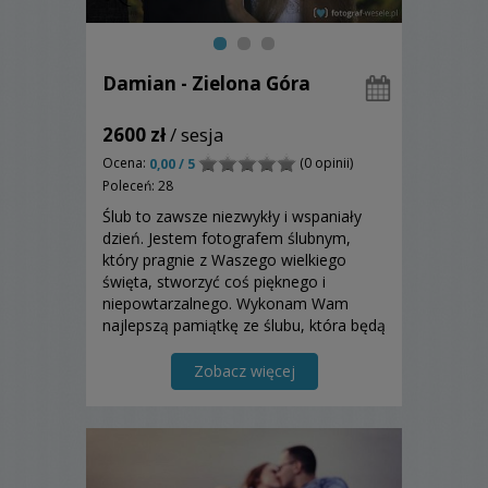
Damian - Zielona Góra
2600 zł
/ sesja
Ocena:
(0 opinii)
0,00 / 5
Poleceń: 28
Ślub to zawsze niezwykły i wspaniały
dzień. Jestem fotografem ślubnym,
który pragnie z Waszego wielkiego
święta, stworzyć coś pięknego i
niepowtarzalnego. Wykonam Wam
najlepszą pamiątkę ze ślubu, która będą
piękne fotografie ślubne. Zapraszam do
zapoznania się z moją ofertą!
Zobacz więcej