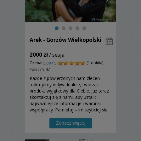
Arek - Gorzów Wielkopolski
2000 zł
/ sesja
Ocena:
(1 opinia)
5,00 / 5
Poleceń: 47
Każde z powierzonych nam zleceń
traktujemy indywidualnie, tworząc
produkt wyjątkowy dla Ciebie. Już teraz
skontaktuj się z nami, aby ustalić
najważniejsze informacje i warunki
współpracy. Pamiętaj – im szybciej się
odezwiesz, tym mniejsze
prawdopodobieństwo zajętego
Zobacz więcej
terminu.