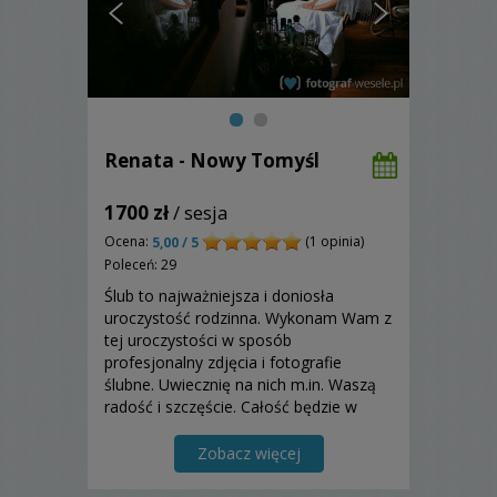
Renata - Nowy Tomyśl
1700 zł
/ sesja
Ocena:
(1 opinia)
5,00 / 5
Poleceń: 29
Ślub to najważniejsza i doniosła
uroczystość rodzinna. Wykonam Wam z
tej uroczystości w sposób
profesjonalny zdjęcia i fotografie
ślubne. Uwiecznię na nich m.in. Waszą
radość i szczęście. Całość będzie w
eleganckiej, estetycznej formie
fotoalbumu. Zapraszam do
Zobacz więcej
skorzystania z mojej oferty!