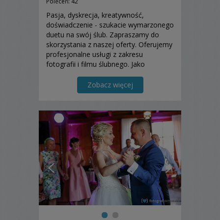
Poleceń: 42
Pasja, dyskrecja, kreatywność,
doświadczenie - szukacie wymarzonego
duetu na swój ślub. Zapraszamy do
skorzystania z naszej oferty. Oferujemy
profesjonalne usługi z zakresu
fotografii i filmu ślubnego. Jako
małżeństwo rozumiemy się bez słów,
ukazując damsko-męski punkt widzenia
Zobacz więcej
w Waszym reportażu. Dron i fotobudka
w pakietach.