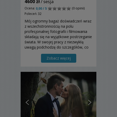
4600 zł
/ sesja
Ocena:
(0 opinii)
0,00 / 5
Poleceń: 32
Mój ogromny bagaż doświadczeń wraz
z wszechstronnością na polu
profesjonalnej fotografii i filmowania
składają się na wyjątkowe postrzeganie
świata. W swojej pracy z niezwykłą
uwagą podchodzę do szczegółów, co
przekłada się na finalną jakość zdjęć.
Zobacz więcej