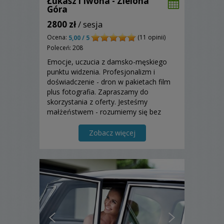
Łukasz i Iwona - Zielona
Góra
2800 zł
/ sesja
Ocena:
(11 opinii)
5,00 / 5
Poleceń: 208
Emocje, uczucia z damsko-męskiego
punktu widzenia. Profesjonalizm i
doświadczenie - dron w pakietach film
plus fotografia. Zapraszamy do
skorzystania z oferty. Jesteśmy
małżeństwem - rozumiemy się bez
słów. Pracujemy dyskretnie i twórczo
Zobacz więcej