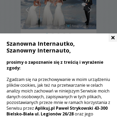
×
Szanowna Internautko,
Grzegorz - Poznań
Szanowny Internauto,
1250 zł
/ sesja
prosimy o zapoznanie się z treścią i wyrażenie
Ocena:
(1 opinia)
5,00 / 5
zgody:
Poleceń: 45
... Zapraszam do mojej Baśni ...
Zgadzam się na przechowywanie w moim urządzeniu
fotografia ślubna widziana troszeczkę
plików cookies, jak też na przetwarzanie w celach
inaczej ...Zapraszam do zapoznania się
analizy moich zachowań w niniejszym Serwisie moich
z moją ofertą!
danych osobowych, zapisywanych w tych plikach,
pozostawianych przeze mnie w ramach korzystania z
Serwisu przez
Aplikuj.pl Paweł Strykowski 43-300
Zobacz więcej
Bielsko-Biała ul. Legionów 26/28
oraz jego