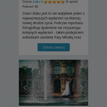
Ocena:
(5 opinii)
5,00 / 5
Poleceń: 90
Dzień ślubu jest to nie wątpliwie jeden z
najważniejszych wydarzeń na Waszej
nowej drodze życia. Podczas reportażu
fotografuję dyskretnie nie reżyserując
kolejnych wydarzeń - takim podejściem
wzbudzam zaufanie Pary Młodej oraz
ich gości. Moja praca często polega na
przewidywaniu przyszłości, by być
Zobacz więcej