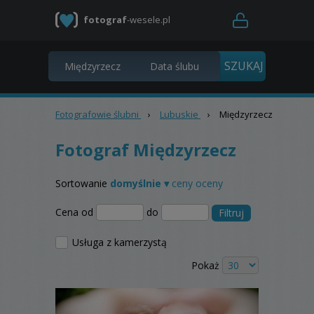
fotograf
-wesele.pl
Fotografowie ślubni
›
Lubuskie
›
Międzyrzecz
Fotograf Międzyrzecz
Sortowanie
domyślnie ▾
ceny
oceny
Cena od
do
Filtruj
Usługa z kamerzystą
Pokaż