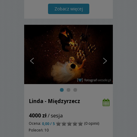
chwalą mnie za dyskrecje i
niewidzialność mimo ciągłej obecności
Zobacz więcej
przy nich. Zapraszam.
Linda - Międzyrzecz
4000 zł
/ sesja
Ocena:
(0 opinii)
0,00 / 5
Poleceń: 10