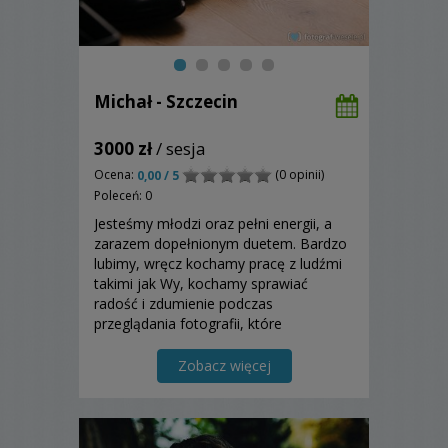
Michał - Szczecin
3000 zł
/ sesja
Ocena:
(0 opinii)
0,00 / 5
Poleceń: 0
Jesteśmy młodzi oraz pełni energii, a
zarazem dopełnionym duetem. Bardzo
lubimy, wręcz kochamy pracę z ludźmi
takimi jak Wy, kochamy sprawiać
radość i zdumienie podczas
przeglądania fotografii, które
uwieczniliśmy w najważniejszym dniu
dla Was.
Zobacz więcej