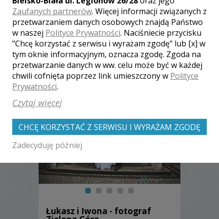
Bielsko-Biała ul. Legionów 26/28
oraz jego
Zaufanych partnerów
. Więcej informacji związanych z
przetwarzaniem danych osobowych znajdą Państwo
w naszej
Polityce Prywatności
. Naciśniecie przycisku
"Chcę korzystać z serwisu i wyrażam zgodę" lub [x] w
Zobacz także galerie
tym oknie informacyjnym, oznacza zgodę. Zgoda na
przetwarzanie danych w ww. celu może być w każdej
innych fotografów
chwili cofnięta poprzez link umieszczony w
Polityce
Prywatności
.
Czytaj więcej
CHCĘ KORZYSTAĆ Z SERWISU I WYRAŻAM ZGODĘ
Zadecyduję później
Łukasz i Iwona - fotograf