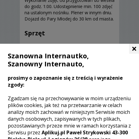
Wykonanie zdjęć od przygotowań do wesela
do godz. 1:00. Udostępnienie min. 100 zdjęć
na ustalonym nośniku. Plener w innym dniu.
Dojazd do Pary Młodej do 30 km od miasta.
Sprzęt
×
Pełnoklatkowe lustrzanki cyfrowe,
stałoogniskowe, jasne obiektywy
Szanowna Internautko,
Szanowny Internauto,
prosimy o zapoznanie się z treścią i wyrażenie
zgody:
Opinie o fotografie (0)
Zgadzam się na przechowywanie w moim urządzeniu
plików cookies, jak też na przetwarzanie w celach
analizy moich zachowań w niniejszym Serwisie moich
danych osobowych, zapisywanych w tych plikach,
pozostawianych przeze mnie w ramach korzystania z
[ brak komentarzy ]
Serwisu przez
Aplikuj.pl Paweł Strykowski 43-300