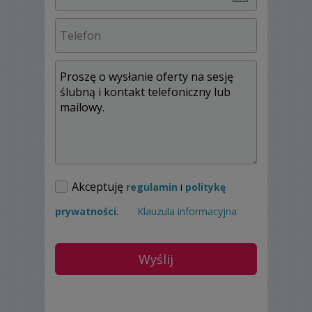
JAKI JEST ZASIĘG NASZEJ PRACY ?
Mieszkamy w
Zielonej Górze
, ale zasięg
naszej pracy jest praktycznie
nieograniczony
– wszystko jest
do wspólnego uzgodnienia. Bardzo chętnie
wybieramy się na dalsze wyjazdy – dzięki
temu możemy zobaczyć miejsca w których
wcześniej nie byliśmy i spotkać wyjątkowych
ludzi.
Akceptuję
regulamin
i
politykę
Największą satysfakcją jest dla nas wasze
zadowolenie. Zawsze dajemy z siebie 100% i
prywatności
.
Klauzula informacyjna
czerpiemy z tego wielką radość. Tak więc
jeśli marzy Wam się sesja zdjęciowa lub
szukacie fotografa na ważny dla Was dzień,
odezwijcie się do nas! Może się poznamy ?