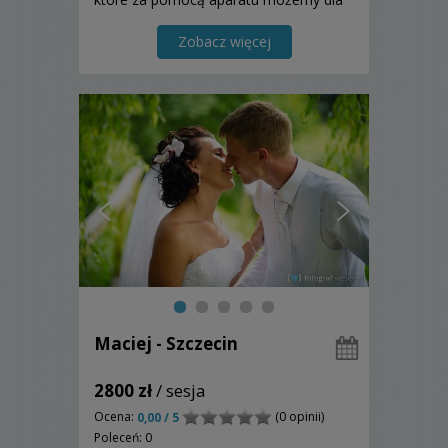
Was uwiecznić. Jesteśmy zwolennikami
stylu reporterskiego, nie ingerujemy,
Zobacz więcej
obserwujemy i uwieczniamy Wasze
emocje i zachowania tak abyści...
Maciej - Szczecin
2800 zł
/ sesja
Ocena:
(0 opinii)
0,00 / 5
Poleceń: 0