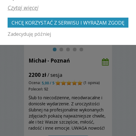
Czytaj więcej
CHCĘ KORZYSTAĆ Z SERWISU I WYRAŻAM ZGODĘ
Zadecyduję później
Michał - Poznań
2200 zł
/ sesja
Ocena:
(1 opinia)
5,00 / 5
Poleceń: 92
Ślub to niecodzienne, nieodwracalne i
doniosłe wydarzenie. Z uroczystości
ślubnej na profesjonalnie wykonanych
zdjęciach pokażę najważniejsze chwile,
ale i też Wasze szczęście, miłość,
radość i inne emocje. UWAGA nowość!
PHOTOBOOTH - samoobsługowy