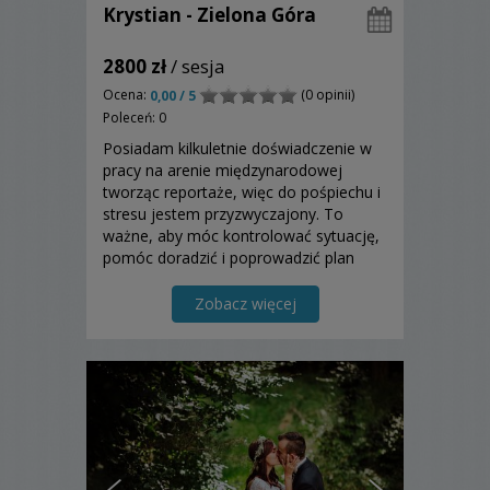
Krystian - Zielona Góra
2800 zł
/ sesja
Ocena:
(0 opinii)
0,00 / 5
Poleceń: 0
Posiadam kilkuletnie doświadczenie w
pracy na arenie międzynarodowej
tworząc reportaże, więc do pośpiechu i
stresu jestem przyzwyczajony. To
ważne, aby móc kontrolować sytuację,
pomóc doradzić i poprowadzić plan
zdjęciowy tak, aby wszystko zagrało
idealnie w tym szczególnym dniu.
Zobacz więcej