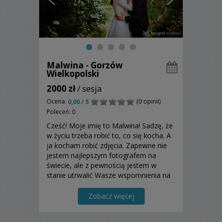
Malwina - Gorzów
Wielkopolski
2000 zł
/ sesja
Ocena:
(0 opinii)
0,00 / 5
Poleceń: 0
Cześć! Moje imię to Malwina! Sadzę, że
w życiu trzeba robić to, co się kocha. A
ja kocham robić zdjęcia. Zapewne nie
jestem najlepszym fotografem na
świecie, ale z pewnością jestem w
stanie utrwalić Wasze wspomnienia na
zdjęciach pamiątce, która będzie
cieszyć Wasze oczy długo po...
Zobacz więcej