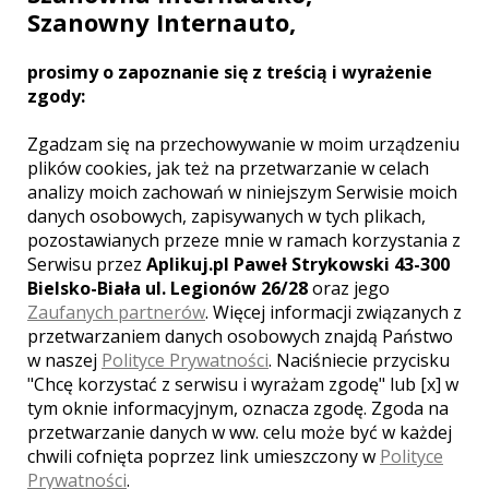
Szanowny Internauto,
prosimy o zapoznanie się z treścią i wyrażenie
Arek - Gorzów Wielkopolski
zgody:
2000 zł
/ sesja
Zgadzam się na przechowywanie w moim urządzeniu
plików cookies, jak też na przetwarzanie w celach
Ocena:
(1 opinia)
5,00 / 5
analizy moich zachowań w niniejszym Serwisie moich
Poleceń: 47
danych osobowych, zapisywanych w tych plikach,
Każde z powierzonych nam zleceń
pozostawianych przeze mnie w ramach korzystania z
traktujemy indywidualnie, tworząc
Serwisu przez
Aplikuj.pl Paweł Strykowski 43-300
produkt wyjątkowy dla Ciebie. Już teraz
Bielsko-Biała ul. Legionów 26/28
oraz jego
skontaktuj się z nami, aby ustalić
najważniejsze informacje i warunki
Zaufanych partnerów
. Więcej informacji związanych z
współpracy. Pamiętaj – im szybciej się
przetwarzaniem danych osobowych znajdą Państwo
odezwiesz, tym mniejsze
w naszej
Polityce Prywatności
. Naciśniecie przycisku
prawdopodobieństwo zajętego
Zobacz więcej
"Chcę korzystać z serwisu i wyrażam zgodę" lub [x] w
terminu.
tym oknie informacyjnym, oznacza zgodę. Zgoda na
przetwarzanie danych w ww. celu może być w każdej
chwili cofnięta poprzez link umieszczony w
Polityce
Prywatności
.