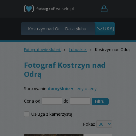
fotograf
-wesele.pl
Fotografowie ślubni
›
Lubuskie
›
Kostrzyn nad Odrą
Fotograf Kostrzyn nad
Odrą
Sortowanie
domyślnie ▾
ceny
oceny
Cena od
do
Filtruj
Usługa z kamerzystą
Pokaż