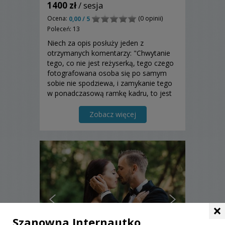
1400 zł
/ sesja
Ocena:
(0 opinii)
0,00 / 5
Poleceń: 13
Niech za opis posłuży jeden z
otrzymanych komentarzy: "Chwytanie
tego, co nie jest reżyserką, tego czego
fotografowana osoba się po samym
sobie nie spodziewa, i zamykanie tego
w ponadczasową ramkę kadru, to jest
właśnie reportaż z górnej półki. Super"
Zobacz więcej
×
Szanowna Internautko,