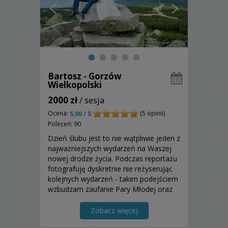
Bartosz - Gorzów
Wielkopolski
2000 zł
/ sesja
Ocena:
(5 opinii)
5,00 / 5
Poleceń: 90
Dzień ślubu jest to nie wątpliwie jeden z
najważniejszych wydarzeń na Waszej
nowej drodze życia. Podczas reportażu
fotografuję dyskretnie nie reżyserując
kolejnych wydarzeń - takim podejściem
wzbudzam zaufanie Pary Młodej oraz
ich gości. Moja praca często polega na
przewidywaniu przyszłości, by być
Zobacz więcej