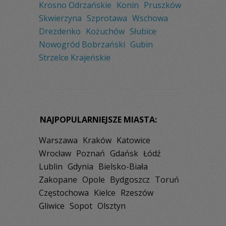
Krosno Odrzańskie
Konin
Pruszków
Skwierzyna
Szprotawa
Wschowa
Drezdenko
Kożuchów
Słubice
Nowogród Bobrzański
Gubin
Strzelce Krajeńskie
NAJPOPULARNIEJSZE MIASTA:
Warszawa
Kraków
Katowice
Wrocław
Poznań
Gdańsk
Łódź
Lublin
Gdynia
Bielsko-Biała
Zakopane
Opole
Bydgoszcz
Toruń
Częstochowa
Kielce
Rzeszów
Gliwice
Sopot
Olsztyn