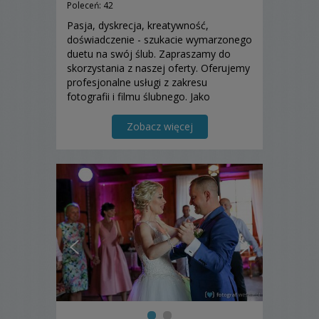
Poleceń: 42
Pasja, dyskrecja, kreatywność,
doświadczenie - szukacie wymarzonego
duetu na swój ślub. Zapraszamy do
skorzystania z naszej oferty. Oferujemy
profesjonalne usługi z zakresu
fotografii i filmu ślubnego. Jako
małżeństwo rozumiemy się bez słów,
ukazując damsko-męski punkt widzenia
Zobacz więcej
w Waszym reportażu. Dron i fotobudka
w pakietach.