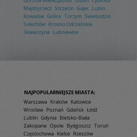
Gorzów Wielkopolski
Gubin
Cybinka
Międzyrzecz
Szczecin
Gajec
Lubin
Kowalów
Golice
Torzym
Świebodzin
Sulechów
Krosno Odrzańskie
Skwierzyna
Lubniewice
NAJPOPULARNIEJSZE MIASTA:
Warszawa
Kraków
Katowice
Wrocław
Poznań
Gdańsk
Łódź
Lublin
Gdynia
Bielsko-Biała
Zakopane
Opole
Bydgoszcz
Toruń
Częstochowa
Kielce
Rzeszów