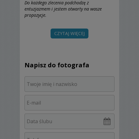
Do każdego zlecenia podchodzę z
entuzjazmem i jestem otwarty na wasze
propozycje.
Jeśli macie ochotę spotkać się przy kawie i
omówić szczegóły - proszę o kontakt.
CZYTAJ WIĘCEJ
Napisz do fotografa