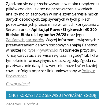
lub pendrive w eleganckim etui • fotoalbum
Zgadzam się na przechowywanie w moim urządzeniu
w formacie 30 x 30 cm, 15 rozkładówek lub
plików cookies, jak też na przetwarzanie w celach
tradycyjny album o wymiarach 33 x 33 cm
analizy moich zachowań w niniejszym Serwisie moich
zawierający 80 zdjęć • galeria internetowa
danych osobowych, zapisywanych w tych plikach,
na okres 12 miesięcy
pozostawianych przeze mnie w ramach korzystania z
Serwisu przez
Aplikuj.pl Paweł Strykowski 43-300
2400 zł
Bielsko-Biała ul. Legionów 26/28
oraz jego
IM WIĘCEJ TYM LEPIEJ :)
Zaufanych partnerów
. Więcej informacji związanych z
Reportaż obejmuje: • przygotowania • ślub •
przetwarzaniem danych osobowych znajdą Państwo
wesele do oczepin • plener w dniu ślubu lub
w naszej
Polityce Prywatności
. Naciśniecie przycisku
w innym wybranym dniu. W pakiecie: • 300
"Chcę korzystać z serwisu i wyrażam zgodę" lub [x] w
starannie przygotowanych zdjęć •
tym oknie informacyjnym, oznacza zgodę. Zgoda na
prezentacja • płyta DVD w zaprojektowanej
specjalnie dla Was okładce lub pendrive w
przetwarzanie danych w ww. celu może być w każdej
eleganckim etui • fotoalbum w formacie 30 x
chwili cofnięta poprzez link umieszczony w
Polityce
30 cm, 20 rozkładówek lub tradycyjny album
Prywatności
.
o wymiarach 33 x 33 cm zawierający 100
Czytaj więcej
zdjęć • galeria internetowa na okres 12
miesięcy
CHCĘ KORZYSTAĆ Z SERWISU I WYRAŻAM ZGODĘ
Sprzęt
Zadecyduję później