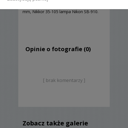
Nikon D300s, Tamron 17-50 mm, Nikkor 35
mm, Nikkor 35-105 lampa Nikon SB-910.
Opinie o fotografie (0)
[ brak komentarzy ]
Zobacz także galerie