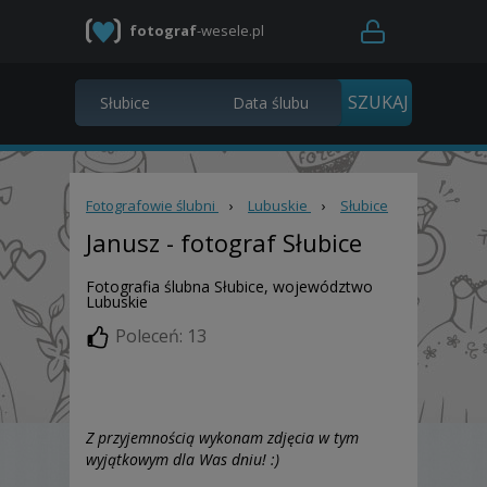
fotograf
-wesele.pl
Fotografowie ślubni
›
Lubuskie
›
Słubice
Janusz
- fotograf Słubice
Fotografia ślubna Słubice, województwo
Lubuskie
Poleceń: 13
Z przyjemnością wykonam zdjęcia w tym
wyjątkowym dla Was dniu! :)