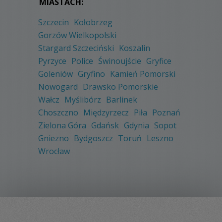
MIASTACH:
Szczecin
Kołobrzeg
Gorzów Wielkopolski
Stargard Szczeciński
Koszalin
Pyrzyce
Police
Świnoujście
Gryfice
Goleniów
Gryfino
Kamień Pomorski
Nowogard
Drawsko Pomorskie
Wałcz
Myślibórz
Barlinek
Choszczno
Międzyrzecz
Piła
Poznań
Zielona Góra
Gdańsk
Gdynia
Sopot
Gniezno
Bydgoszcz
Toruń
Leszno
Wrocław