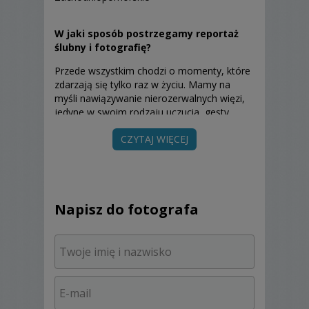
W jaki sposób postrzegamy reportaż
ślubny i fotografię?
Przede wszystkim chodzi o momenty, które
zdarzają się tylko raz w życiu. Mamy na
myśli nawiązywanie nierozerwalnych więzi,
jedyne w swoim rodzaju uczucia, gesty,
emocje, a wszystko to w oryginalnej narracji
CZYTAJ WIĘCEJ
w ramach reportażu ślubnego. Ponadto
ważne dla nas jest, aby nie ingerować w ich
przebieg. Fotografujemy jedynie prawdziwy
śmiech i łzy wzruszenia. Uwieczniamy na
wieki całą magię ślubów.
Napisz do fotografa
Co konkretnie pasjonuje nas w
fotografii ślubnej?
Szczęście, radość i emocje! Nasza praca
przypomina trochę rolę podróżnika w czasie.
Tworzymy wehikuł czasu, który pozwoli