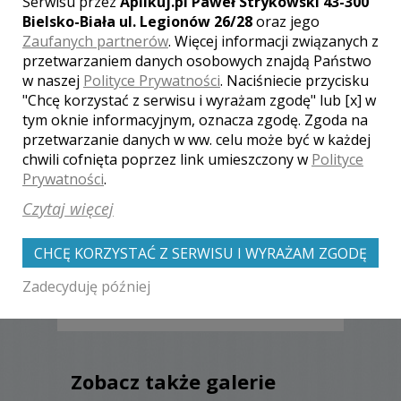
Serwisu przez
Aplikuj.pl Paweł Strykowski 43-300
parasolki, statywy, karty pamięci SD oraz
Bielsko-Biała ul. Legionów 26/28
oraz jego
Compact Flesh
Zaufanych partnerów
. Więcej informacji związanych z
przetwarzaniem danych osobowych znajdą Państwo
w naszej
Polityce Prywatności
. Naciśniecie przycisku
"Chcę korzystać z serwisu i wyrażam zgodę" lub [x] w
tym oknie informacyjnym, oznacza zgodę. Zgoda na
przetwarzanie danych w ww. celu może być w każdej
Opinie o fotografie (0)
chwili cofnięta poprzez link umieszczony w
Polityce
Prywatności
.
Czytaj więcej
[ brak komentarzy ]
CHCĘ KORZYSTAĆ Z SERWISU I WYRAŻAM ZGODĘ
Zadecyduję później
Zobacz także galerie