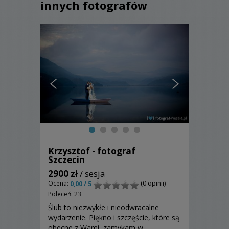
innych fotografów
Krzysztof - fotograf
Szczecin
2900 zł
/ sesja
Ocena:
(0 opinii)
0,00 / 5
Poleceń: 23
Ślub to niezwykłe i nieodwracalne
wydarzenie. Piękno i szczęście, które są
obecne z Wami, zamykam w