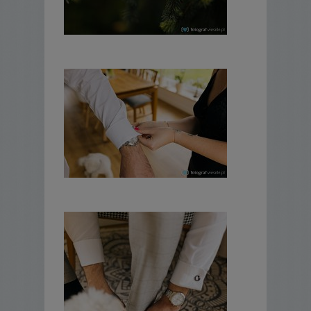
naturalności, bo przecież nie chcemy by
ciocia Ania była blada albo pomarańczowa.