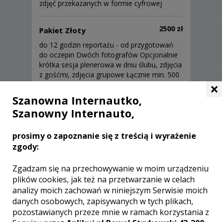
zdjęć przekazanych w formie cyfrowej
2500 zł
Pakiet Złoty
do 12 godzin reportażu - od przygotowań
do oczepin Dwóch fotografów Opcjonalnie
krótka sesja plenerowa w dniu ślubu, zdjęcia
z gośćmi, zdjęcia grupowe Łącznie min. 500
×
zdjęć przekazanych w formie cyfrowej
Szanowna Internautko,
Sprzęt
Szanowny Internauto,
Zestaw Dominiki: Pełnoklatkowe aparaty
prosimy o zapoznanie się z treścią i wyrażenie
Canon R6, Canon 6D, Sigma 85mm f/1.4,
zgody:
Canon 24-70 f/2.8 L
Zestaw Michała: Pełnoklatkowe aparaty
Zgadzam się na przechowywanie w moim urządzeniu
Canon R6, Canon 5D mark II, Sigma 35mm
plików cookies, jak też na przetwarzanie w celach
f/1.4, Canon 70-200 f/2.8 L
analizy moich zachowań w niniejszym Serwisie moich
danych osobowych, zapisywanych w tych plikach,
pozostawianych przeze mnie w ramach korzystania z
Sprzęt wspólny: 7 lamp reporterskich,