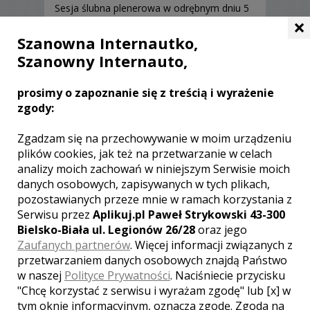
Sesja ślubna plenerowa w odrębnym dniu 5
×
h i wybranym przez Was miejscu. Wszystkie
zdjęcia z sesji na ślubnej karcie pendrive.
Szanowna Internautko,
Dojazd na sesję pokrywacie Państwo.
Szanowny Internauto,
500 zł
Multimedialny pokaz
prosimy o zapoznanie się z treścią i wyrażenie
zdjęć z muzyką
zgody:
Pokaz zdjęć wykonany w Adobe After Effect.
Ciekawe urozmaicenie filmu ślubnego lub
Zgadzam się na przechowywanie w moim urządzeniu
jako prezentacja na podziękowania dla
plików cookies, jak też na przetwarzanie w celach
rodziców. Wyświetlany w trakcie waszego
analizy moich zachowań w niniejszym Serwisie moich
ślubu za pomocą projektora
danych osobowych, zapisywanych w tych plikach,
pozostawianych przeze mnie w ramach korzystania z
700 zł
Teledysk -
Serwisu przez
Aplikuj.pl Paweł Strykowski 43-300
podziękowania dla
Bielsko-Biała ul. Legionów 26/28
oraz jego
rodziców
Zaufanych partnerów
. Więcej informacji związanych z
Teledysk na podziękowania dla rodziców.
przetwarzaniem danych osobowych znajdą Państwo
Dostępny z reportażem wideo ze ślubu
w naszej
Polityce Prywatności
. Naciśniecie przycisku
(każdy pakiet). Wyświetlamy teledysk w
"Chcę korzystać z serwisu i wyrażam zgodę" lub [x] w
trakcie zabawy weselnej na dużym ekranie.
tym oknie informacyjnym, oznacza zgodę. Zgoda na