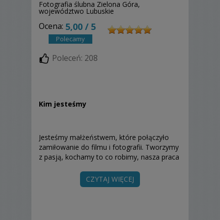
Fotografia ślubna Zielona Góra,
województwo Lubuskie
Ocena:
5,00 / 5
Polecamy
Poleceń: 208
Kim jesteśmy
Jesteśmy małżeństwem, które połączyło
zamiłowanie do filmu i fotografii. Tworzymy
z pasją, kochamy to co robimy, nasza praca
sprawia nam ogromną przyjemność - jest
naszą pasją!!! Trzy lata temu dołączył do nas
CZYTAJ WIĘCEJ
kolega po szkole filmowej, z którym razem
tworzymy filmy ślubne.