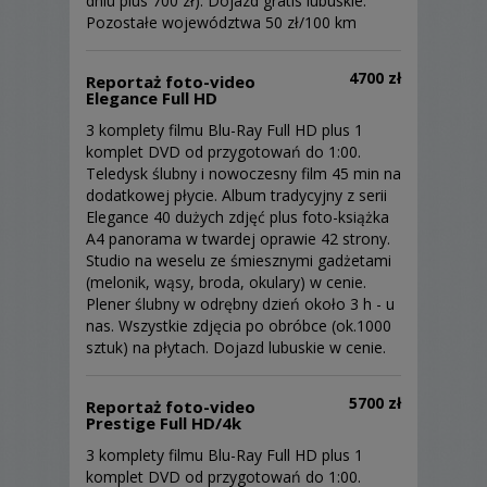
dniu plus 700 zł). Dojazd gratis lubuskie.
Słubic/Frankfurt Oder (20 km) , Gorzowa
Pozostałe województwa 50 zł/100 km
Wielkopolskiego (40 km) i Zielonej Góry (70
km) – w uroczej miejscowości, nazywanej
4700 zł
Reportaż foto-video
„Perłą Ziemi Lubuskiej” – Ośnie Lubuskim.
Elegance Full HD
Jednakże fotografujemy i filmujemy w całym
3 komplety filmu Blu-Ray Full HD plus 1
kraju, a nawet poza jego granicami – w
komplet DVD od przygotowań do 1:00.
małych miasteczkach i drewnianych
Teledysk ślubny i nowoczesny film 45 min na
kościółkach, jak i dużych miastach w
dodatkowej płycie. Album tradycyjny z serii
wielkich katedrach.
Elegance 40 dużych zdjęć plus foto-książka
A4 panorama w twardej oprawie 42 strony.
Studio na weselu ze śmiesznymi gadżetami
(melonik, wąsy, broda, okulary) w cenie.
Na zakończenie
Plener ślubny w odrębny dzień około 3 h - u
nas. Wszystkie zdjęcia po obróbce (ok.1000
sztuk) na płytach. Dojazd lubuskie w cenie.
Fotografie opowiadają historię w
najprostszy i najbardziej bezpośredni
sposób – nie tylko bez słów, ale również
5700 zł
Reportaż foto-video
Prestige Full HD/4k
poza słowami.
3 komplety filmu Blu-Ray Full HD plus 1
Naszym celem jest zatrzymanie dla naszych
komplet DVD od przygotowań do 1:00.
klientów tak ważnych chwil w ich Wielkim