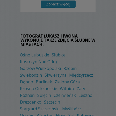
Zobacz więcej
FOTOGRAF ŁUKASZ I IWONA
WYKONUJE TAKŻE ZDJĘCIA ŚLUBNE W
MIASTACH:
Ośno Lubuskie
Słubice
Kostrzyn Nad Odrą
Gorzów Wielkopolski
Rzepin
Świebodzin
Skwierzyna
Międzyrzecz
Dębno
Barlinek
Zielona Góra
Krosno Odrzańskie
Witnica
Żary
Poznań
Sulęcin
Czerwieńsk
Leszno
Drezdenko
Szczecin
Stargard Szczeciński
Myślibórz
Ostrów
Wrocław
Nowa Sól
Katowice