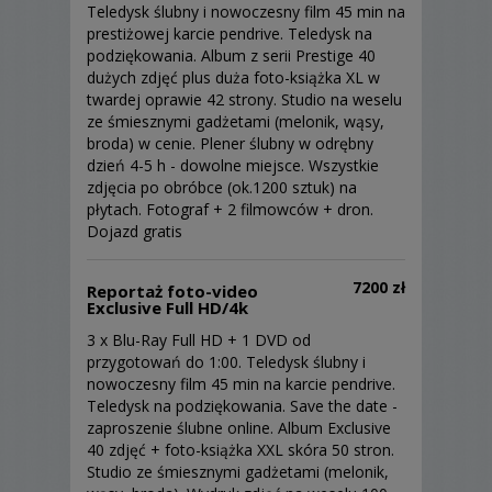
Teledysk ślubny i nowoczesny film 45 min na
Dniu zarówno poprzez fotografię jak i film,
prestiżowej karcie pendrive. Teledysk na
który jest naszą perełką :).
podziękowania. Album z serii Prestige 40
Jesteśmy zaszczyceni faktem, że
dużych zdjęć plus duża foto-książka XL w
powierzacie nam to odpowiedzialne zadanie.
twardej oprawie 42 strony. Studio na weselu
Dziękujemy za możliwość uczestniczenia w
ze śmiesznymi gadżetami (melonik, wąsy,
misji grawerowania Waszych wspomnień na
broda) w cenie. Plener ślubny w odrębny
zdjęciach i filmie.
dzień 4-5 h - dowolne miejsce. Wszystkie
zdjęcia po obróbce (ok.1200 sztuk) na
płytach. Fotograf + 2 filmowców + dron.
Dojazd gratis
„Aparat fotograficzny jest dla artysty
narzędziem. Jest to mechanizm
podobny do skrzypiec. Tylko artysta
7200 zł
Reportaż foto-video
jest w stanie tworzyć sztukę nie
Exclusive Full HD/4k
aparat.” – Brett Weston
3 x Blu-Ray Full HD + 1 DVD od
przygotowań do 1:00. Teledysk ślubny i
„Fotografować to znaczy wstrzymać
nowoczesny film 45 min na karcie pendrive.
oddech, uruchamiając wszystkie nasze
Teledysk na podziękowania. Save the date -
zdolności w obliczu ulotnej
zaproszenie ślubne online. Album Exclusive
rzeczywistości.” – Henry Cartier-
40 zdjęć + foto-książka XXL skóra 50 stron.
Bresson
Studio ze śmiesznymi gadżetami (melonik,