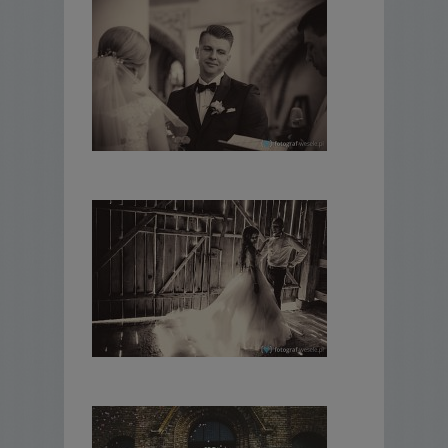
W naszym reportażu odnajdziecie za to
emocje – będzie czas na łzy wzruszenia, jak
i radość i zabawne momenty.
W naszym reportażu odnajdziecie estetykę i
prostotę.
Tworzymy nowoczesne filmy, co nie znaczy,
że podczas reportażu pojawią
się helikoptery, kamery na głowie, w łodzi
podwodnej i w bukiecie Panny Młodej
Owszem, gdy trzeba wykorzystamy kran
kamerowy, slider czy glidecam i dron, ale
wszystko z umiarem i tak by nie burzyć
Waszego Święta. Nas cechuje dyskretny
sposób pracy.
Kilka słów o nas