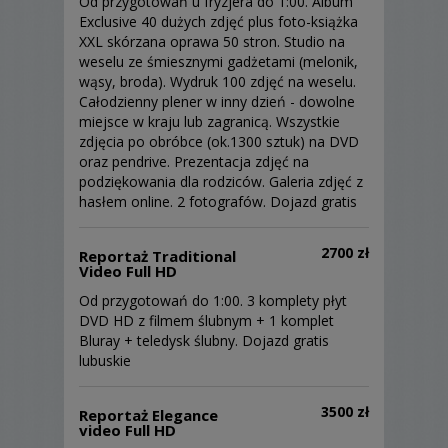
Od przygotowań u fryzjera do 1:00. Album
Exclusive 40 dużych zdjęć plus foto-książka
XXL skórzana oprawa 50 stron. Studio na
weselu ze śmiesznymi gadżetami (melonik,
wąsy, broda). Wydruk 100 zdjęć na weselu.
Całodzienny plener w inny dzień - dowolne
miejsce w kraju lub zagranicą. Wszystkie
zdjęcia po obróbce (ok.1300 sztuk) na DVD
oraz pendrive. Prezentacja zdjęć na
podziękowania dla rodziców. Galeria zdjęć z
hasłem online. 2 fotografów. Dojazd gratis
2700 zł
Reportaż Traditional
Video Full HD
Od przygotowań do 1:00. 3 komplety płyt
DVD HD z filmem ślubnym + 1 komplet
Bluray + teledysk ślubny. Dojazd gratis
lubuskie
3500 zł
Reportaż Elegance
video Full HD