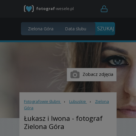
fotograf
-wesele.pl
Zobacz zdjęcia
Fotografowie ślubni
›
Lubuskie
›
Zielona
Góra
Łukasz i Iwona
- fotograf
Zielona Góra