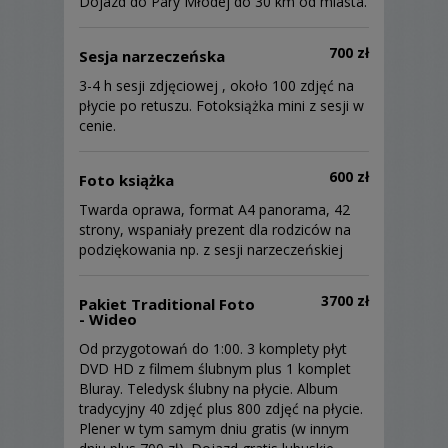
Dojazd do Pary Młodej do 30 km od miasta.
Pracowałem na odpowiedzialnym
stanowisku jako Logistic Manager przez 8
700 zł
Sesja narzeczeńska
lat. Jednocześnie prowadziliśmy naszą firmę
3-4 h sesji zdjęciowej , około 100 zdjęć na
i w sezonie wykonywaliśmy reportaże ślubne
płycie po retuszu. Fotoksiążka mini z sesji w
dla naszych klientów (po 20-25 ślubów) czy
cenie.
dodatkowe projekty reklamowe, jako, że
jest to nasza pasja!!! Dodatkowo
zajmowaliśmy się fotografią studyjną w
600 zł
Foto książka
naszym 70 m2 studiu fotograficznym. Po 8
latach męczarni w korporacji stwierdziłem,
Twarda oprawa, format A4 panorama, 42
że w pełni zaangażuję się w film i fotografię,
strony, wspaniały prezent dla rodziców na
że będę robił tylko to co naprawdę kocham.
podziękowania np. z sesji narzeczeńskiej
I rzuciłem etat.
3700 zł
Pakiet Traditional Foto
- Wideo
Dziś jestem szczęściarzem, robiąc to co
Od przygotowań do 1:00. 3 komplety płyt
kocham, a jednocześnie moja praca
DVD HD z filmem ślubnym plus 1 komplet
przynosi mi dochody i sprawia radość innym.
Bluray. Teledysk ślubny na płycie. Album
Czego chcieć więcej:)
tradycyjny 40 zdjęć plus 800 zdjęć na płycie.
Od 9 lat mieszkamy i prowadzimy nasze
Plener w tym samym dniu gratis (w innym
studio w zachodniej Polsce, w pobliżu