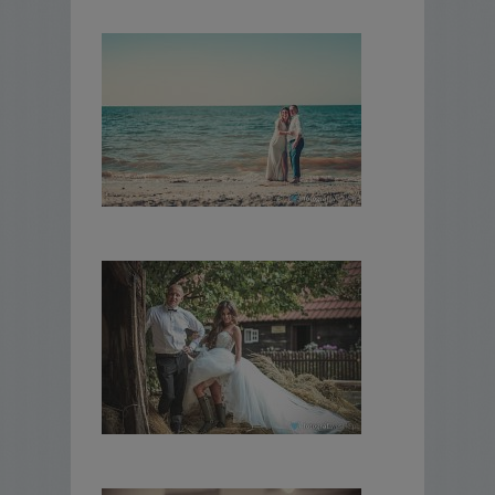
równie ważnym.
Nasze filmy i zdjęcia są owocem
poważnego i odpowiedzialnego podejścia
do każdej pary, przedstawieniem i oddaniem
charakteru głównych aktorów, czyli Was.
Bardzo doceniamy swobodę działania, którą
nam zostawiacie przy filmowaniu i
dziękujemy za zaufanie, którym nas
obdarzacie podczas postprodukcji.
Czego nie robimy
W naszych reportażach ślubnych nie
zobaczysz relacji z „rosołku i sałatki”. Nie
będzie też nudy, przejść rodem z lat ’90 czy
„zoomu” na ekranie w stylu filmów dla
dorosłych.