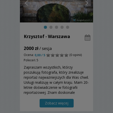
Krzysztof - Warszawa
2000 zł
/ sesja
Ocena:
(0 opinii)
0,00 / 5
Poleceń: 5
Zapraszam wszystkich, którzy
poszukują fotografa, który zrealizuje
reportaż najważniejszych dla Was chwil.
Usługi realizuję w całym kraju. Mam 20-
letnie doświadczenie w fotografii
reportażowej. Znam doskonale
obyczaje weselne oraz cały ceremoniał
ślubny. Posiadam profesjonalny sprzęt,
Zobacz więcej
który stale modernizuję, aby zapewnić
najwyższą jakość materiałó...