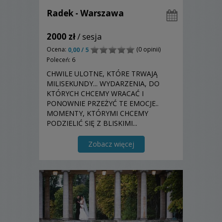
Radek - Warszawa
2000 zł
/ sesja
Ocena:
(0 opinii)
0,00 / 5
Poleceń: 6
CHWILE ULOTNE, KTÓRE TRWAJĄ
MILISEKUNDY... WYDARZENIA, DO
KTÓRYCH CHCEMY WRACAĆ I
PONOWNIE PRZEŻYĆ TE EMOCJE..
MOMENTY, KTÓRYMI CHCEMY
PODZIELIĆ SIĘ Z BLISKIMI...
ZWYCZAJNE WYJŚCIE DO PARKU CZY
TEŻ OFICJALNE SPOTKANIE
Zobacz więcej
RODZINNE... WSZYSTKO TO
UWIECZNIAM NA NIEZWYKŁYCH
FOTOGRAFIACH SPECJALNIE DLA WAS.