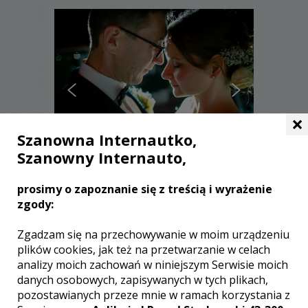
×
Szanowna Internautko,
Szanowny Internauto,
Przemysław - Siedlce
prosimy o zapoznanie się z treścią i wyrażenie
zgody:
2500 zł
/ sesja
Ocena:
(0 opinii)
0,00 / 5
Zgadzam się na przechowywanie w moim urządzeniu
Poleceń: 14
plików cookies, jak też na przetwarzanie w celach
analizy moich zachowań w niniejszym Serwisie moich
Naturalna Fotografia
danych osobowych, zapisywanych w tych plikach,
pozostawianych przeze mnie w ramach korzystania z