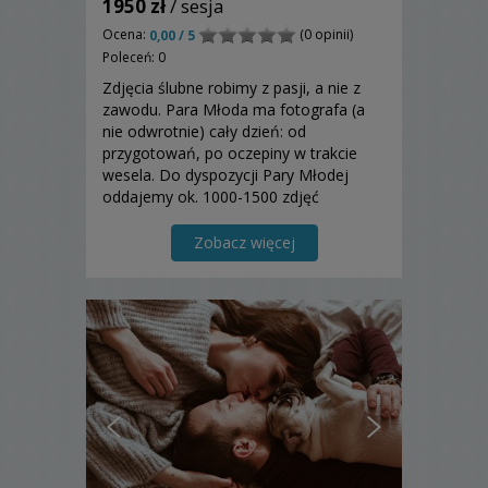
1950 zł
/ sesja
Ocena:
(0 opinii)
0,00 / 5
Poleceń: 0
Zdjęcia ślubne robimy z pasji, a nie z
zawodu. Para Młoda ma fotografa (a
nie odwrotnie) cały dzień: od
przygotowań, po oczepiny w trakcie
wesela. Do dyspozycji Pary Młodej
oddajemy ok. 1000-1500 zdjęć
cyfrowych oraz album ślubny w
tradycyjnej formie. LiveViewPhoto -
Zobacz więcej
zdjęcia wyświetlane na weselu tuż po
ich zrobieniu - w cenie pakietu....