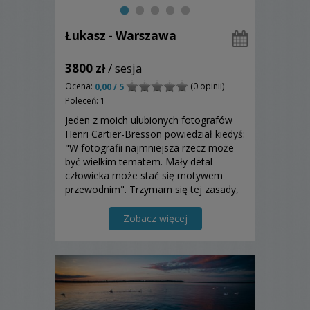
Łukasz - Warszawa
3800 zł
/ sesja
Ocena:
(0 opinii)
0,00 / 5
Poleceń: 1
Jeden z moich ulubionych fotografów
Henri Cartier-Bresson powiedział kiedyś:
"W fotografii najmniejsza rzecz może
być wielkim tematem. Mały detal
człowieka może stać się motywem
przewodnim". Trzymam się tej zasady,
bo w dniu ślubu każdy detal jest ważny.
Zobacz więcej