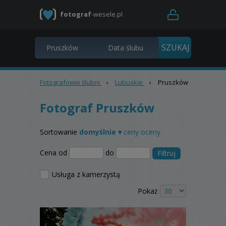
fotograf
-wesele.pl
Fotografowie ślubni
›
Lubuskie
›
Pruszków
Fotograf Pruszków
Sortowanie
domyślnie ▾
ceny
oceny
Cena od
do
Filtruj
Usługa z kamerzystą
Pokaż