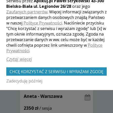
Serwisu przez
Aplikuj.pl Paweł Strykowski 43-300
Bielsko-Biała ul. Legionów 26/28
oraz jego
Zaufanych partnerów
. Więcej informacji związanych z
przetwarzaniem danych osobowych znajdą Państwo
Zobacz więcej
w naszej
Polityce Prywatności
. Naciśniecie przycisku
"Chcę korzystać z serwisu i wyrażam zgodę" lub [x] w
tym oknie informacyjnym, oznacza zgodę. Zgoda na
przetwarzanie danych w ww. celu może być w każdej
chwili cofnięta poprzez link umieszczony w
Polityce
Prywatności
.
Czytaj więcej
CHCĘ KORZYSTAĆ Z SERWISU I WYRAŻAM ZGODĘ
Zadecyduję później
Aneta - Warszawa
2350 zł
/ sesja