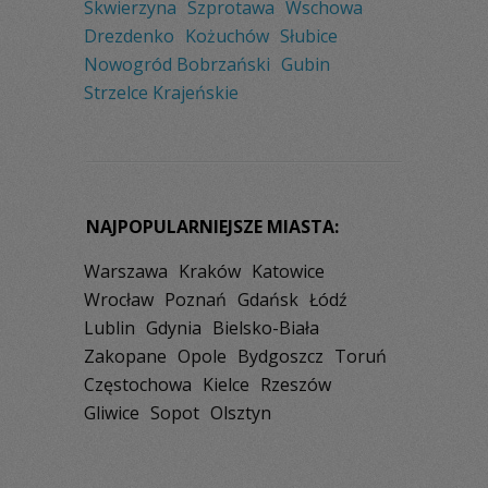
Skwierzyna
Szprotawa
Wschowa
Drezdenko
Kożuchów
Słubice
Nowogród Bobrzański
Gubin
Strzelce Krajeńskie
NAJPOPULARNIEJSZE MIASTA:
Warszawa
Kraków
Katowice
Wrocław
Poznań
Gdańsk
Łódź
Lublin
Gdynia
Bielsko-Biała
Zakopane
Opole
Bydgoszcz
Toruń
Częstochowa
Kielce
Rzeszów
Gliwice
Sopot
Olsztyn