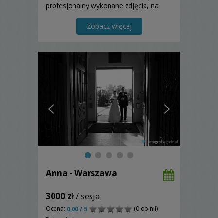
profesjonalny wykonane zdjęcia, na
których utrwalę najważniejsze chwile i
wzruszenia, piękno i wyjątkowość tego
Zobacz więcej
dnia.
Anna - Warszawa
3000 zł
/ sesja
Ocena:
(0 opinii)
0,00 / 5