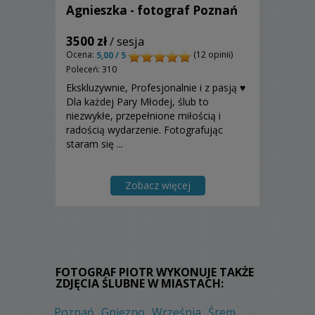
Agnieszka - fotograf Poznań
3500 zł
/ sesja
Ocena:
(12 opinii)
5,00 / 5
Poleceń: 310
Ekskluzywnie, Profesjonalnie i z pasją ♥
Dla każdej Pary Młodej, ślub to
niezwykłe, przepełnione miłością i
radością wydarzenie. Fotografując
staram się ...
Zobacz więcej
FOTOGRAF PIOTR WYKONUJE TAKŻE
ZDJĘCIA ŚLUBNE W MIASTACH:
Poznań
Gniezno
Września
Śrem