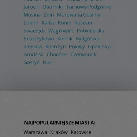
Jarocin
Oborniki
Tarnowo Podgórne
Mosina
Żnin
Murowana Goślina
Luboń
Kalisz
Konin
Kościan
Swarzędz
Wągrowiec
Pobiedziska
Puszczykowo
Kórnik
Bydgoszcz
Stęszew
Kostrzyn
Pniewy
Opalenica
Grodzisk
Chodzież
Czerwonak
Gostyń
Buk
NAJPOPULARNIEJSZE MIASTA:
Warszawa
Kraków
Katowice