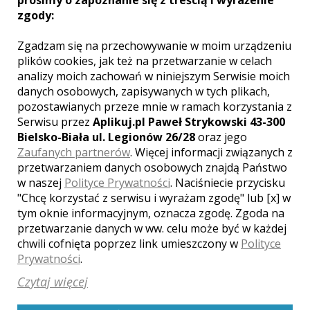
ZESPÓŁ!!!.Jeszcze raz bardzo
zgody:
dziękujemy za piękną oprawę
naszego ślubu i wesela :)
Zgadzam się na przechowywanie w moim urządzeniu
Pozdrawiamy ;)
plików cookies, jak też na przetwarzanie w celach
PAULINA&RAFAŁ
analizy moich zachowań w niniejszym Serwisie moich
Paulina Rafał
, ślub:
2013-08-10
danych osobowych, zapisywanych w tych plikach,
pozostawianych przeze mnie w ramach korzystania z
Fotografie rewelacyjne, wysoka
Serwisu przez
Aplikuj.pl Paweł Strykowski 43-300
jakosc, pomyslowe. Fotograf
Bielsko-Biała ul. Legionów 26/28
oraz jego
bardzo sympatyczny i
profesionalny. Swietna
Zaufanych partnerów
. Więcej informacji związanych z
atmosfera, na luzie, wszyscy w
przetwarzaniem danych osobowych znajdą Państwo
obiektywie wygladali zupelnie
w naszej
Polityce Prywatności
. Naciśniecie przycisku
naturalnie, tak jak byc powinno!
"Chcę korzystać z serwisu i wyrażam zgodę" lub [x] w
Zadnych sztucznych min. Jesli
tym oknie informacyjnym, oznacza zgodę. Zgoda na
mialabym jescze raz skorzystac
przetwarzanie danych w ww. celu może być w każdej
z uslug fotografa, to na pewno
chwili cofnięta poprzez link umieszczony w
Polityce
bedzie to pan Piotr!
Prywatności
.
Anna Maria Walczak i Antonio
Fardella
, ślub:
2013-06-15
Czytaj więcej
Świetny kontakt, pełen