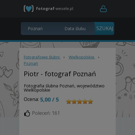
fotograf
-wesele.pl
Fotografowie ślubni
›
Wielkopolskie
›
Poznań
Piotr
- fotograf Poznań
Fotografia ślubna Poznań, województwo
Wielkopolskie
Ocena:
5,00 / 5
Poleceń: 161