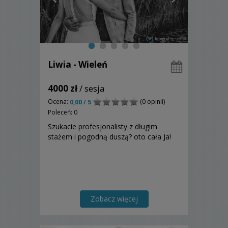
Liwia - Wieleń
4000 zł
/ sesja
Ocena:
(0 opinii)
0,00 / 5
Poleceń: 0
Szukacie profesjonalisty z długim
stażem i pogodną duszą? oto cała Ja!
Zobacz więcej