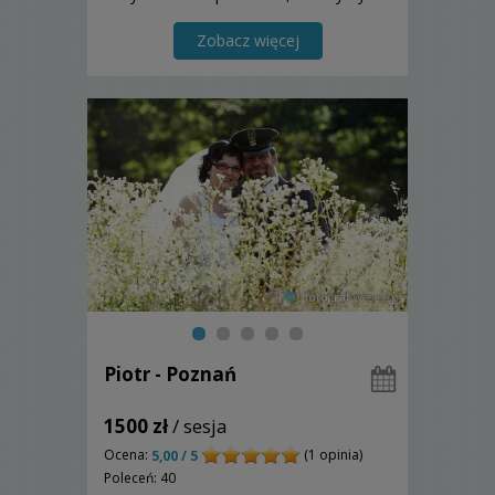
teledyski Ślubne. Wysoka jakość i niska
cena to nasze główne atuty.
Zobacz więcej
Zapraszamy do kontaktu.
Piotr - Poznań
1500 zł
/ sesja
Ocena:
(1 opinia)
5,00 / 5
Poleceń: 40