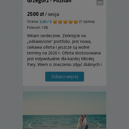
Grzegorz - Poznań
2500 zł
/ sesja
Ocena:
(1 opinia)
5,00 / 5
Poleceń: 108
Witam serdecznie. Zerknijcie na
„odświeżone” portfolio. Jest nowa,
ciekawa oferta i jeszcze są wolne
terminy na 2020 r. Oferta dostosowana
jest indywidualnie dla każdej Młodej
Pary. Wiem o znaczeniu zdjęć ślubnych i
dlatego gwarantuję najwyższą jakość
usług.
Zobacz więcej