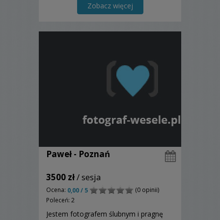
Zobacz więcej
Paweł - Poznań
3500 zł
/ sesja
Ocena:
(0 opinii)
0,00 / 5
Poleceń: 2
Jestem fotografem ślubnym i pragnę