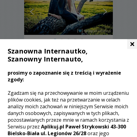
×
Szanowna Internautko,
Łukasz - Poznań
Szanowny Internauto,
2600 zł
/ sesja
prosimy o zapoznanie się z treścią i wyrażenie
Ocena:
(0 opinii)
0,00 / 5
zgody:
Poleceń: 31
Ślub to wydarzenie bardzo ważne,
Zgadzam się na przechowywanie w moim urządzeniu
nieodwracalne i niecodzienne. Podczas
plików cookies, jak też na przetwarzanie w celach
uroczystości ślubnej fotografuję z
analizy moich zachowań w niniejszym Serwisie moich
pasją, utrwalam emocje, radość, to co
danych osobowych, zapisywanych w tych plikach,
ulotne. Na zdjęciach oprócz
pozostawianych przeze mnie w ramach korzystania z
najważniejszych i doniosłych
momentów z uroczystości ślubnej i
Serwisu przez
Aplikuj.pl Paweł Strykowski 43-300
weselnej pokazuję również Wasze
Zobacz więcej
Bielsko-Biała ul. Legionów 26/28
oraz jego