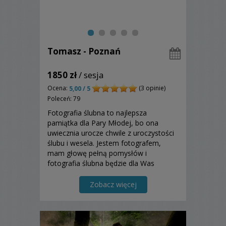
Tomasz - Poznań
1850 zł
/ sesja
Ocena:
(3 opinie)
5,00 / 5
Poleceń: 79
Fotografia ślubna to najlepsza
pamiątka dla Pary Młodej, bo ona
uwiecznia urocze chwile z uroczystości
ślubu i wesela. Jestem fotografem,
mam głowę pełną pomysłów i
fotografia ślubna będzie dla Was
najlepszą pamiątką na całe życie.
Zapraszam!
Zobacz więcej