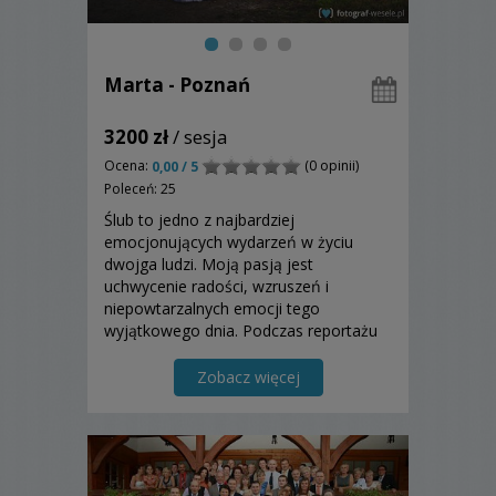
Marta - Poznań
3200 zł
/ sesja
Ocena:
(0 opinii)
0,00 / 5
Poleceń: 25
Ślub to jedno z najbardziej
emocjonujących wydarzeń w życiu
dwojga ludzi. Moją pasją jest
uchwycenie radości, wzruszeń i
niepowtarzalnych emocji tego
wyjątkowego dnia. Podczas reportażu
nie reżyseruję, nie powtarzam ujęć.
Mieszkam w Poznaniu, fotografuję w
Zobacz więcej
Polsce i zagranicą.