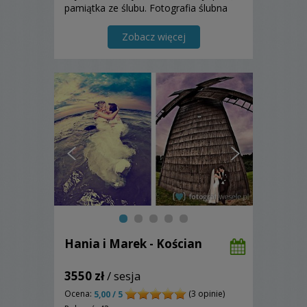
pamiątka ze ślubu. Fotografia ślubna
jest wspaniała, bo w niej bohaterowie
są zawsze uśmiechnięci i szczęśliwi.
Zobacz więcej
Hania i Marek - Kościan
3550 zł
/ sesja
Ocena:
(3 opinie)
5,00 / 5