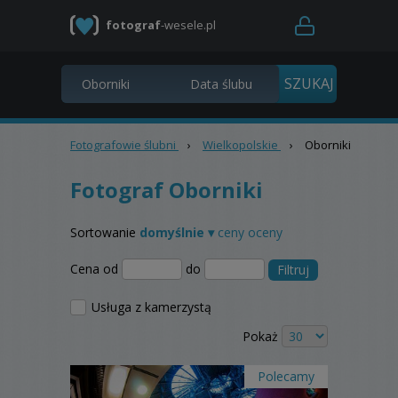
fotograf
-wesele.pl
Fotografowie ślubni
›
Wielkopolskie
›
Oborniki
Fotograf Oborniki
Sortowanie
domyślnie ▾
ceny
oceny
Cena od
do
Filtruj
Usługa z kamerzystą
Pokaż
Polecamy