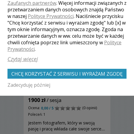
szczęście, miłość, radość...
Zaufanych partnerów
. Więcej informacji związanych z
przetwarzaniem danych osobowych znajdą Państwo
w naszej
Polityce Prywatności
. Naciśniecie przycisku
"Chcę korzystać z serwisu i wyrażam zgodę" lub [x] w
tym oknie informacyjnym, oznacza zgodę. Zgoda na
przetwarzanie danych w ww. celu może być w każdej
chwili cofnięta poprzez link umieszczony w
Polityce
Prywatności
.
Czytaj więcej
CHCĘ KORZYSTAĆ Z SERWISU I WYRAŻAM ZGODĘ
Zadecyduję później
Albert - Suchy Las
1900 zł
/ sesja
Ocena:
(0 opinii)
0,00 / 5
Poleceń: 1
Jestem fotografem, który w swoją
pasję i pracę wkłada całe swoje serce....