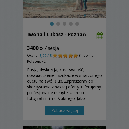
Iwona i Łukasz - Poznań
3400 zł
/ sesja
Ocena:
(1 opinia)
5,00 / 5
Poleceń: 42
Pasja, dyskrecja, kreatywność,
doświadczenie - szukacie wymarzonego
duetu na swój ślub. Zapraszamy do
skorzystania z naszej oferty. Oferujemy
profesjonalne usługi z zakresu
fotografii i filmu ślubnego. Jako
małżeństwo rozumiemy się bez słów,
ukazując damsko-męski punkt widzenia
Zobacz więcej
w Waszym reportażu. Dron i fotobudka
w pakietach.