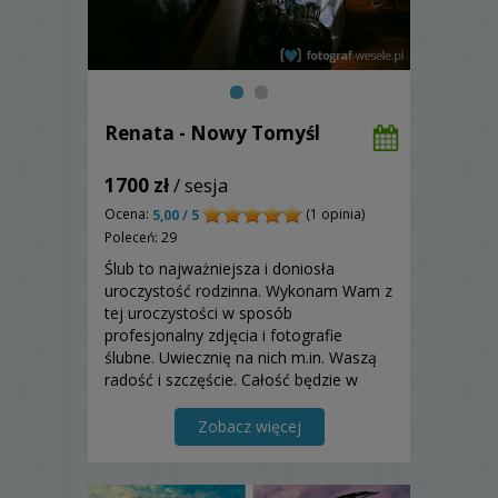
Renata - Nowy Tomyśl
1700 zł
/ sesja
Ocena:
(1 opinia)
5,00 / 5
Poleceń: 29
Ślub to najważniejsza i doniosła
uroczystość rodzinna. Wykonam Wam z
tej uroczystości w sposób
profesjonalny zdjęcia i fotografie
ślubne. Uwiecznię na nich m.in. Waszą
radość i szczęście. Całość będzie w
eleganckiej, estetycznej formie
fotoalbumu. Zapraszam do
Zobacz więcej
skorzystania z mojej oferty!