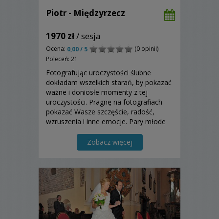
Piotr - Międzyrzecz
1970 zł
/ sesja
Ocena:
(0 opinii)
0,00 / 5
Poleceń: 21
Fotografując uroczystości ślubne
dokładam wszelkich starań, by pokazać
ważne i doniosłe momenty z tej
uroczystości. Pragnę na fotografiach
pokazać Wasze szczęście, radość,
wzruszenia i inne emocje. Pary młode
chwalą mnie za dyskrecje i
niewidzialność mimo ciągłej obecności
Zobacz więcej
przy nich. Zapraszam.