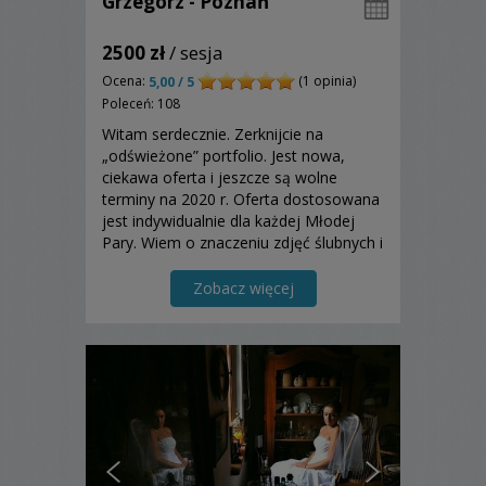
Grzegorz - Poznań
2500 zł
/ sesja
Ocena:
(1 opinia)
5,00 / 5
Poleceń: 108
Witam serdecznie. Zerknijcie na
„odświeżone” portfolio. Jest nowa,
ciekawa oferta i jeszcze są wolne
terminy na 2020 r. Oferta dostosowana
jest indywidualnie dla każdej Młodej
Pary. Wiem o znaczeniu zdjęć ślubnych i
dlatego gwarantuję najwyższą jakość
usług.
Zobacz więcej