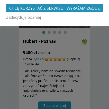
CHCĘ KORZYSTAĆ Z SERWISU I WYRAŻAM ZGODĘ
Zadecyduję później
Hubert - Poznań
5400 zł
/ sesja
Ocena:
(1 opinia)
5,00 / 5
Poleceń: 44
Tak, zależy nam na Twoim uśmiechu.
Tak, fotografia jest naszą pasją. Tak,
jesteśmy profesjonalistami. Chcesz
zatrzymać najważniejsze i
najpiękniejsze chwile w naszych
kadrach?
Zobacz więcej