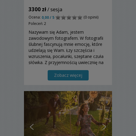
3300 zł
/ sesja
Ocena:
(0 opinii)
0,00 / 5
Poleceń: 2
Nazywam się Adam, jestem
zawodowym fotografem. W fotografii
ślubnej fascynują mnie emocję, które
udzielają się Wam. Łzy szczęścia i
wzruszenia, pocałunki, szeptane czuła
słówka. Z przyjemnością uwiecznię na
fotografiach najpiękniejszy dzień w
Waszym życiu.
Zobacz więcej