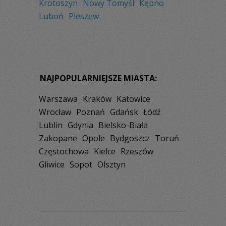
Krotoszyn
Nowy Tomyśl
Kępno
Luboń
Pleszew
NAJPOPULARNIEJSZE MIASTA:
Warszawa
Kraków
Katowice
Wrocław
Poznań
Gdańsk
Łódź
Lublin
Gdynia
Bielsko-Biała
Zakopane
Opole
Bydgoszcz
Toruń
Częstochowa
Kielce
Rzeszów
Gliwice
Sopot
Olsztyn