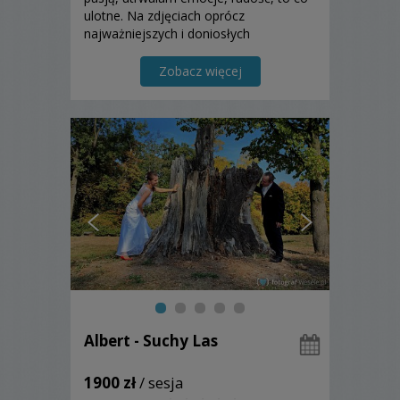
ulotne. Na zdjęciach oprócz
najważniejszych i doniosłych
momentów z uroczystości ślubnej i
weselnej pokazuję również Wasze
Zobacz więcej
szczęście, miłość, radość...
Albert - Suchy Las
1900 zł
/ sesja