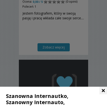
Ocena:
(0 opinii)
0,00 / 5
Poleceń: 1
Jestem fotografem, który w swoją
pasję i pracę wkłada całe swoje serce....
Zobacz więcej
×
Szanowna Internautko,
Szanowny Internauto,