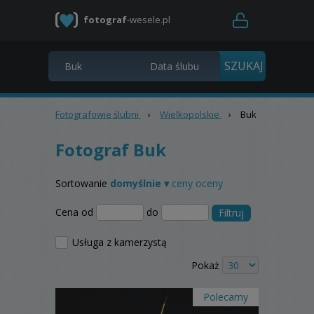
fotograf
-wesele.pl
Fotografowie ślubni
›
Wielkopolskie
›
Buk
Fotograf Buk
Sortowanie
domyślnie ▾
ceny
oceny
Cena od
do
Filtruj
Usługa z kamerzystą
Pokaż
Polecamy