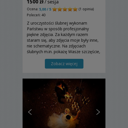
1500 zł
/ sesja
Ocena:
(1 opinia)
5,00 / 5
Poleceń: 40
Z uroczystości ślubnej wykonam
Państwu w sposób profesjonalny
piękne zdjęcia. Za każdym razem
staram się, aby zdjęcia moje były inne,
nie schematyczne. Na zdjęciach
ślubnych m.in. pokażę Wasze szczęście,
miłość, radość i inne emocje.
Zapraszam do zapoznania się z moją
Zobacz więcej
ofertą.