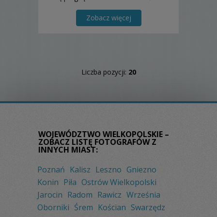
osobisty i unikalny sposób, zatrzymując
w subtelnych kadrach emocje pełne
Zobacz więcej
wzruszeń i radości.
Liczba pozycji:
20
WOJEWÓDZTWO WIELKOPOLSKIE –
ZOBACZ LISTĘ FOTOGRAFÓW Z
INNYCH MIAST:
Poznań
Kalisz
Leszno
Gniezno
Konin
Piła
Ostrów Wielkopolski
Jarocin
Radom
Rawicz
Września
Oborniki
Śrem
Kościan
Swarzędz