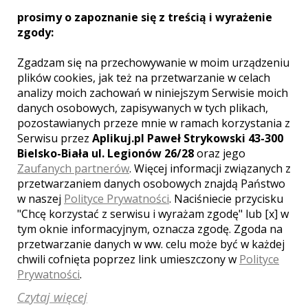
prosimy o zapoznanie się z treścią i wyrażenie
zgody:
Paweł - Poznań
Zgadzam się na przechowywanie w moim urządzeniu
3500 zł
/ sesja
plików cookies, jak też na przetwarzanie w celach
Ocena:
(0 opinii)
0,00 / 5
analizy moich zachowań w niniejszym Serwisie moich
Poleceń: 2
danych osobowych, zapisywanych w tych plikach,
Jestem fotografem ślubnym i pragnę
pozostawianych przeze mnie w ramach korzystania z
wykonywać na ślubach i weselach
Serwisu przez
Aplikuj.pl Paweł Strykowski 43-300
fotografie ślubne. To jest najlepsza
Bielsko-Biała ul. Legionów 26/28
oraz jego
pamiątka z tych uroczystości. Zawsze
Zaufanych partnerów
. Więcej informacji związanych z
wykonuję profesjonalną fotografię
przetwarzaniem danych osobowych znajdą Państwo
ślubną - niech zdjęcia mówią same za
w naszej
Polityce Prywatności
. Naciśniecie przycisku
siebie ;-)
"Chcę korzystać z serwisu i wyrażam zgodę" lub [x] w
Zobacz więcej
tym oknie informacyjnym, oznacza zgodę. Zgoda na
przetwarzanie danych w ww. celu może być w każdej
chwili cofnięta poprzez link umieszczony w
Polityce
Prywatności
.
Czytaj więcej