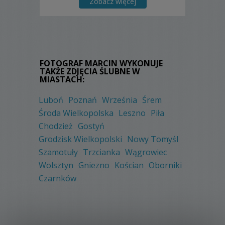
Zobacz więcej
FOTOGRAF MARCIN WYKONUJE
TAKŻE ZDJĘCIA ŚLUBNE W
MIASTACH:
Luboń
Poznań
Września
Śrem
Środa Wielkopolska
Leszno
Piła
Chodzież
Gostyń
Grodzisk Wielkopolski
Nowy Tomyśl
Szamotuły
Trzcianka
Wągrowiec
Wolsztyn
Gniezno
Kościan
Oborniki
Czarnków