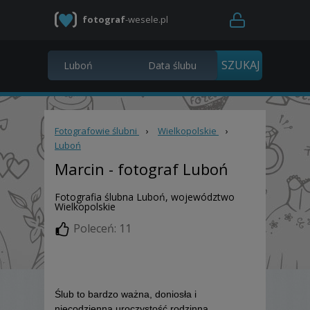
fotograf
-wesele.pl
Fotografowie ślubni
›
Wielkopolskie
›
Luboń
Marcin
- fotograf Luboń
Fotografia ślubna Luboń, województwo
Wielkopolskie
Poleceń: 11
Ślub to bardzo ważna, doniosła i
niecodzienna uroczystość rodzinna.