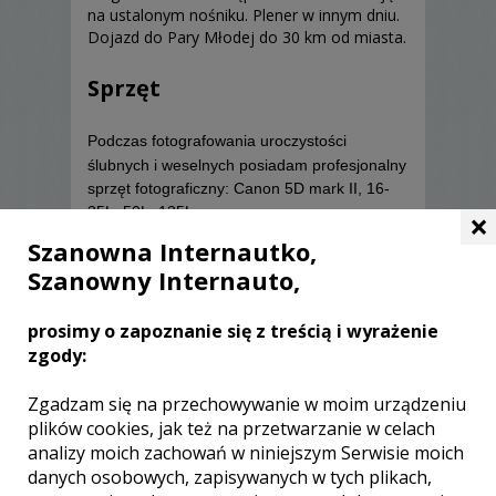
na ustalonym nośniku. Plener w innym dniu.
Dojazd do Pary Młodej do 30 km od miasta.
Sprzęt
Podczas fotografowania uroczystości
ślubnych i weselnych posiadam profesjonalny
sprzęt fotograficzny: Canon 5D mark II, 16-
…
35L, 50L, 135L
×
Szanowna Internautko,
Szanowny Internauto,
prosimy o zapoznanie się z treścią i wyrażenie
Opinie o fotografie (0)
zgody:
Zgadzam się na przechowywanie w moim urządzeniu
plików cookies, jak też na przetwarzanie w celach
analizy moich zachowań w niniejszym Serwisie moich
danych osobowych, zapisywanych w tych plikach,
[ brak komentarzy ]