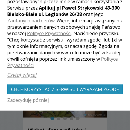
pozostawianych przeze mnie w ramach korzystania z
Serwisu przez
Aplikuj.pl Paweł Strykowski 43-300
Bielsko-Biała ul. Legionów 26/28
oraz jego
Zaufanych partnerów
. Więcej informacji związanych z
przetwarzaniem danych osobowych znajdą Państwo
w naszej
Polityce Prywatności
. Naciśniecie przycisku
Zobacz także galerie
"Chcę korzystać z serwisu i wyrażam zgodę" lub [x] w
tym oknie informacyjnym, oznacza zgodę. Zgoda na
innych fotografów
przetwarzanie danych w ww. celu może być w każdej
chwili cofnięta poprzez link umieszczony w
Polityce
Prywatności
.
Czytaj więcej
CHCĘ KORZYSTAĆ Z SERWISU I WYRAŻAM ZGODĘ
Zadecyduję później