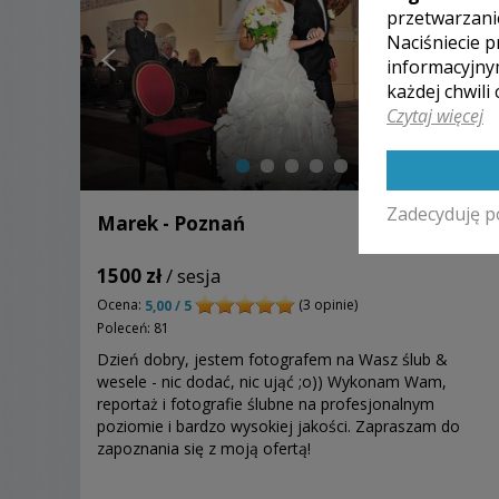
przetwarzani
Naciśniecie p
informacyjny
każdej chwili
Czytaj więcej
Zadecyduję p
Marek - Poznań
1500 zł
/ sesja
Ocena:
(3 opinie)
5,00 / 5
Poleceń: 81
Dzień dobry, jestem fotografem na Wasz ślub &
wesele - nic dodać, nic ująć ;o)) Wykonam Wam,
reportaż i fotografie ślubne na profesjonalnym
poziomie i bardzo wysokiej jakości. Zapraszam do
zapoznania się z moją ofertą!