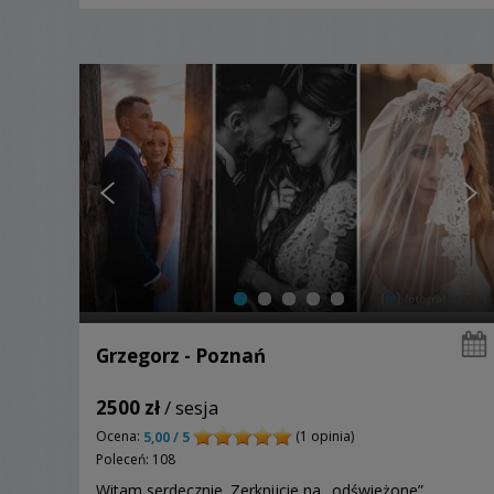
Grzegorz - Poznań
2500 zł
/ sesja
Ocena:
(1 opinia)
5,00 / 5
Poleceń: 108
Witam serdecznie. Zerknijcie na „odświeżone”