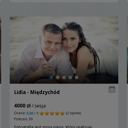
Lidia - Międzychód
4000 zł
/ sesja
Ocena:
(2 opinie)
5,00 / 5
Poleceń: 39
Fotografia jest moją pasją, którą realizuję