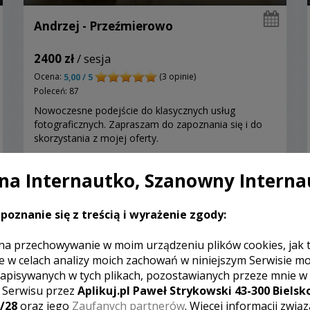
Andrzej - Przeźmierowo
2400 zł
/ sesja
Ocena:
(3 opinie)
5,00 / 5
Poleceń: 87
Nowoczesne podejście do klasycznych usług
fotograficznych. Zapraszam do zapoznania się i do
skorzystania z mojej oferty.
a Internautko, Szanowny Interna
Zobacz więcej
poznanie się z treścią i wyrażenie zgody:
na przechowywanie w moim urządzeniu plików cookies, jak 
e w celach analizy moich zachowań w niniejszym Serwisie m
apisywanych w tych plikach, pozostawianych przeze mnie w
z Serwisu przez
Aplikuj.pl Paweł Strykowski 43-300 Bielsko
/28
oraz jego
Zaufanych partnerów
. Więcej informacji zwią