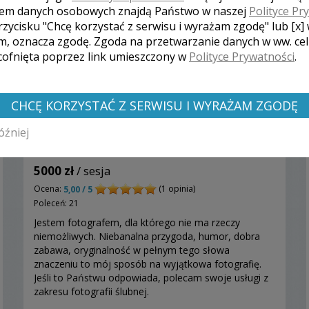
em danych osobowych znajdą Państwo w naszej
Polityce Pr
rzycisku "Chcę korzystać z serwisu i wyrażam zgodę" lub [x]
m, oznacza zgodę. Zgoda na przetwarzanie danych w ww. ce
 cofnięta poprzez link umieszczony w
Polityce Prywatności
.
CHCĘ KORZYSTAĆ Z SERWISU I WYRAŻAM ZGODĘ
óźniej
Iwona - Konin
5000 zł
/ sesja
Ocena:
(1 opinia)
5,00 / 5
Poleceń: 21
Jestem fotografem, dla którego nie ma rzeczy
niemożliwych. Niebanalna przygoda, humor, dobra
zabawa, oryginalność w pełnym tego słowa
znaczeniu to mój sposób na wyjątkowa fotografię.
Jeśli to Państwu odpowiada, polecam swoje usługi z
zakresu fotografii ślubnej.