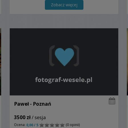
Zobacz więcej
Paweł - Poznań
3500 zł
/ sesja
Ocena:
(0 opinii)
0,00 / 5