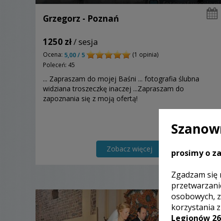
Grzegorz - Poznań
1250 zł
/ sesja
Ocena:
(1 opinia)
5,00 / 5
Poleceń: 45
... Zapraszam do mojej Baśni ... fotografia ślubna
widziana troszeczkę inaczej ...Zapraszam do
zapoznania się z moją ofertą!
Szanown
Zobacz więcej
prosimy o za
Zgadzam się 
przetwarzani
osobowych, z
korzystania 
Legionów 26