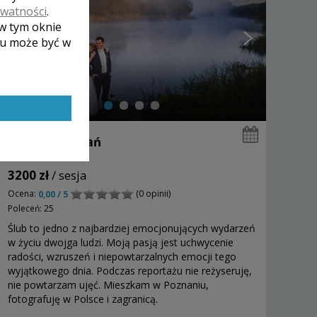
ywatności
.
 w tym oknie
lu może być w
Marta - Poznań
3200 zł
/ sesja
Ocena:
(0 opinii)
0,00 / 5
Poleceń: 25
Ślub to jedno z najbardziej emocjonujących wydarzeń
w życiu dwojga ludzi. Moją pasją jest uchwycenie
radości, wzruszeń i niepowtarzalnych emocji tego
wyjątkowego dnia. Podczas reportażu nie reżyseruję,
nie powtarzam ujęć. Mieszkam w Poznaniu,
fotografuję w Polsce i zagranicą.