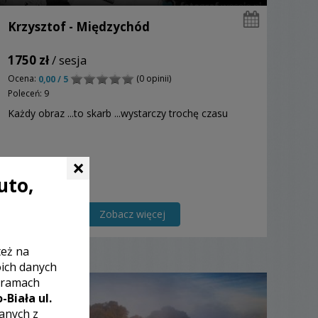
Krzysztof - Międzychód
1750 zł
/ sesja
Ocena:
(0 opinii)
0,00 / 5
Poleceń: 9
Każdy obraz ...to skarb ...wystarczy trochę czasu
×
uto,
Zobacz więcej
też na
oich danych
 ramach
-Biała ul.
zanych z