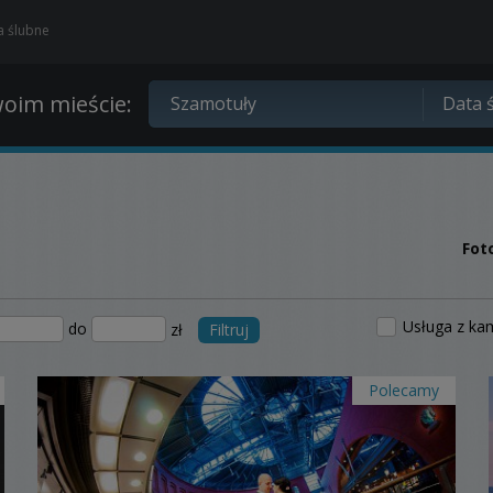
ia ślubne
oim mieście:
Fot
Usługa z ka
do
zł
Filtruj
Polecamy