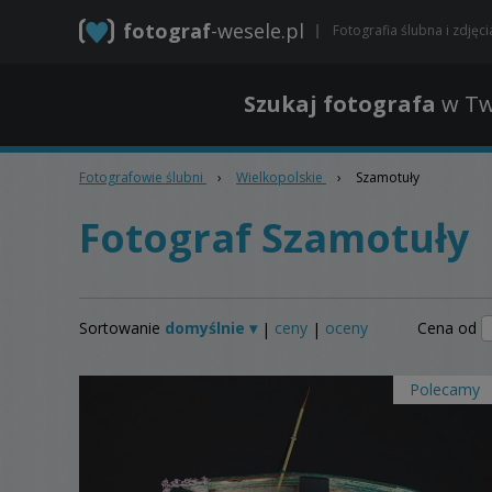
fotograf
-wesele.pl
Fotografia ślubna i zdjęc
Szukaj fotografa
w Tw
Fotografowie ślubni
›
Wielkopolskie
›
Szamotuły
Fotograf Szamotuły
Sortowanie
domyślnie ▾
ceny
oceny
Cena od
|
|
Polecamy