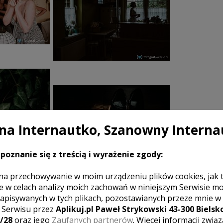
a Internautko, Szanowny Interna
poznanie się z treścią i wyrażenie zgody:
na przechowywanie w moim urządzeniu plików cookies, jak 
e w celach analizy moich zachowań w niniejszym Serwisie m
apisywanych w tych plikach, pozostawianych przeze mnie w
z Serwisu przez
Aplikuj.pl Paweł Strykowski 43-300 Bielsko
/28
oraz jego
Zaufanych partnerów
. Więcej informacji zwią