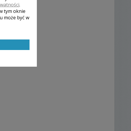
ywatności
.
 w tym oknie
lu może być w