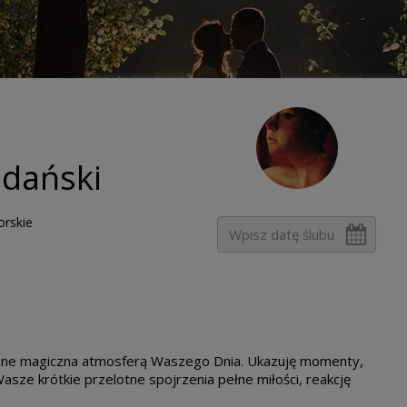
Gdański
orskie
nione magiczna atmosferą Waszego Dnia. Ukazuję momenty,
asze krótkie przelotne spojrzenia pełne miłości, reakcję