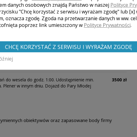
AŻ WIĘCEJ
em danych osobowych znajdą Państwo w naszej
Polityce Pr
rzycisku "Chcę korzystać z serwisu i wyrażam zgodę" lub [x]
m, oznacza zgodę. Zgoda na przetwarzanie danych w ww. ce
 cofnięta poprzez link umieszczony w
Polityce Prywatności
.
CHCĘ KORZYSTAĆ Z SERWISU I WYRAŻAM ZGODĘ
óźniej
Cena
ń do wesela do godz. 1:00. Udostępnienie min.
3500 zł
. Plener w innym dniu. Dojazd do Pary Młodej
a wymiennych obiektywów oraz zapasowane body firmy