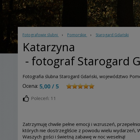
Fotografowie ślubni
›
Pomorskie
›
Starogard Gdański
Katarzyna
- fotograf Starogard 
Fotografia ślubna Starogard Gdański, województwo Pom
Ocena:
5,00 / 5
Poleceń: 11
Zatrzymuję chwile pełne emocji i wzruszeń, przepeł
których nie dostrzegliście z powodu wielu wydarzeń, W
Waszych gości i świetną zabawę w noc weselną!