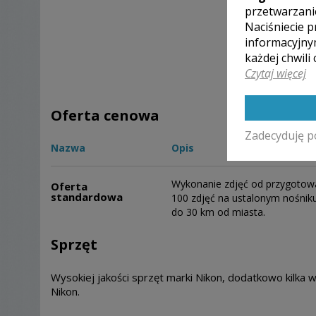
POK
przetwarzani
Naciśniecie p
informacyjny
każdej chwili
Czytaj więcej
Oferta cenowa
Zadecyduję p
Nazwa
Opis
Wykonanie zdjęć od przygotowa
Oferta
standardowa
100 zdjęć na ustalonym nośniku
do 30 km od miasta.
Sprzęt
Wysokiej jakości sprzęt marki Nikon, dodatkowo kilk
Nikon.