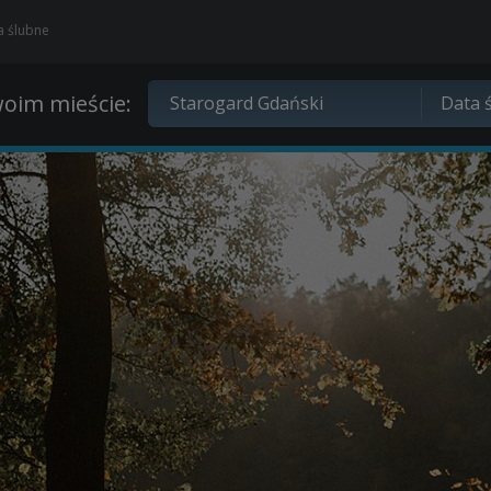
ia ślubne
oim mieście: