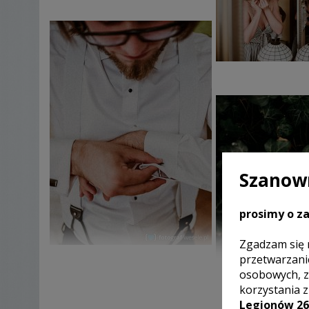
Szanown
prosimy o za
Zgadzam się 
przetwarzani
osobowych, z
korzystania 
Legionów 26