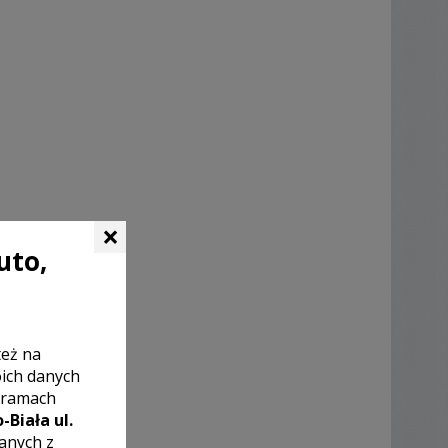
×
uto,
też na
oich danych
 ramach
-Biała ul.
zanych z