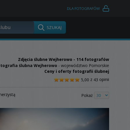
DLA FOTOGRAFÓW
Zdjęcia ślubne
Wejherowo
- 114 fotografów
otografia ślubna Wejherowo
- województwo Pomorskie
Ceny i oferty fotografii ślubnej
/
z
opinii
5,00
43
5
merzystą
Pokaż