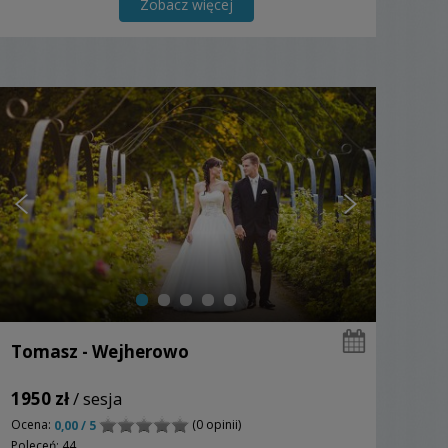
Zobacz więcej
Tomasz - Wejherowo
1950 zł
/ sesja
Ocena:
(0 opinii)
0,00 / 5
Poleceń: 44