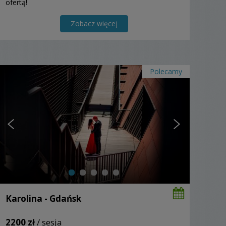
ofertą!
Zobacz więcej
Polecamy
Karolina - Gdańsk
2200 zł
/ sesja