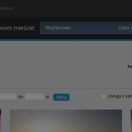
ia ślubne
oim mieście:
F
Usługa z ka
do
zł
Filtruj