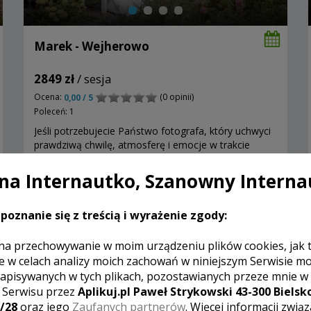
Marek - Wejherowo
2849 zł
/ sesja
Ocena:
(0 opinii)
0,00 / 5
Poleceń: 1
Jeśli potrzebujecie Państwo fotografa, który uchwyci
prawdziwą chwilę, atmosferę i emocje w trakcie
uroczystości - nie musicie szukać dalej :) Chociaż
wtapiam się w tłum, gwarantuję Państwu wspaniałą
a Internautko, Szanowny Interna
pamiątkę która przywróci wspomnienia o tym
najpiękniejszym dniu w życiu.
poznanie się z treścią i wyrażenie zgody:
Zobacz więcej
na przechowywanie w moim urządzeniu plików cookies, jak 
e w celach analizy moich zachowań w niniejszym Serwisie m
apisywanych w tych plikach, pozostawianych przeze mnie w
z Serwisu przez
Aplikuj.pl Paweł Strykowski 43-300 Bielsko
/28
oraz jego
Zaufanych partnerów
. Więcej informacji zwią