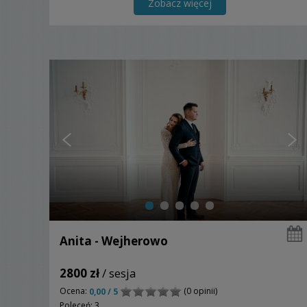
Zobacz więcej
Anita - Wejherowo
2800 zł
/ sesja
Ocena:
(0 opinii)
0,00 / 5
Poleceń: 3