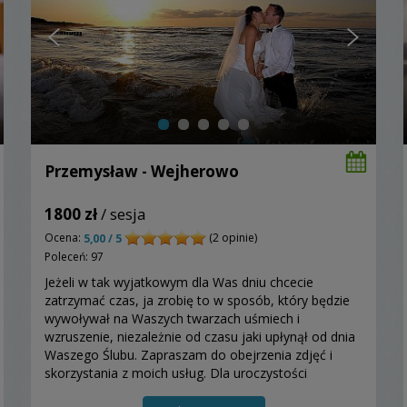
Przemysław - Wejherowo
1800 zł
/ sesja
Ocena:
(2 opinie)
5,00 / 5
Poleceń: 97
Jeżeli w tak wyjatkowym dla Was dniu chcecie
zatrzymać czas, ja zrobię to w sposób, który będzie
wywoływał na Waszych twarzach uśmiech i
wzruszenie, niezależnie od czasu jaki upłynął od dnia
Waszego Ślubu. Zapraszam do obejrzenia zdjęć i
skorzystania z moich usług. Dla uroczystości
zarezerwowanych do maja 2021 ujęcia z drona w