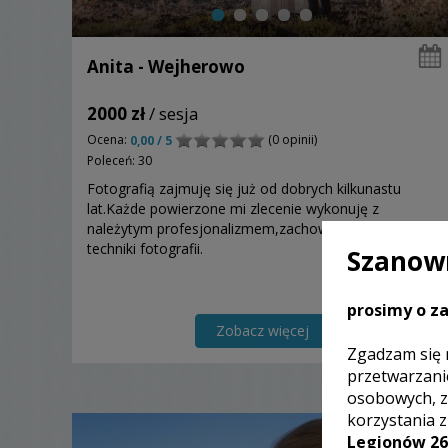
Anita - Wejherowo
2000 zł
/ sesja
Ocena:
(0 opinii)
0,00 / 5
Poleceń: 30
Fotografią zajmuję się już od dobrych kilkunastu
lat.Każde powierzone mi zlecenie wykonuję z
należytym profesjonalizmem,zachowując wszystkie
techniki fotografii.
Szanown
prosimy o za
Zobacz więcej
Zgadzam się 
przetwarzani
osobowych, z
korzystania 
Legionów 26