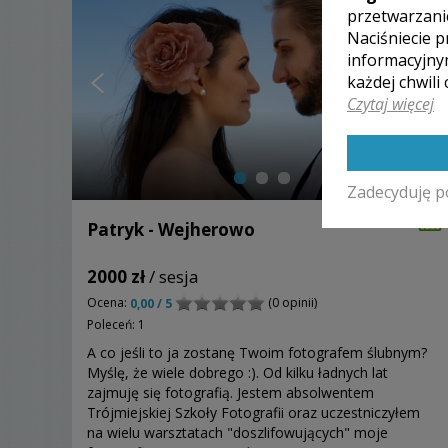
przetwarzani
Naciśniecie p
informacyjny
każdej chwili
Czytaj więcej
Zadecyduję p
Patryk - Wejherowo
2000 zł
/ sesja
Ocena:
(0 opinii)
0,00 / 5
Poleceń: 1
A co jeśli to ja zostanę Twoim fotografem ślubnym?
Myślę, że wiele dobrego :). Od kilku ładnych lat
zajmuję się fotografią. Jestem absolwentem
Trójmiejskiej Szkoły Fotografii oraz uczestniczyłem
na wielu warsztatach "doszlifowujących" moje