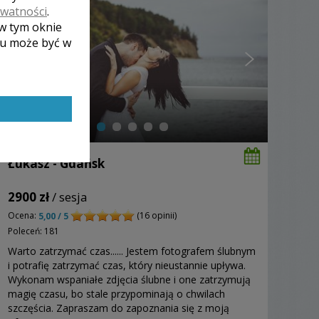
ywatności
.
 w tym oknie
lu może być w
Łukasz - Gdańsk
2900 zł
/ sesja
Ocena:
(16 opinii)
5,00 / 5
Poleceń: 181
Warto zatrzymać czas...... Jestem fotografem ślubnym
i potrafię zatrzymać czas, który nieustannie upływa.
Wykonam wspaniałe zdjęcia ślubne i one zatrzymują
magię czasu, bo stale przypominają o chwilach
szczęścia. Zapraszam do zapoznania się z moją