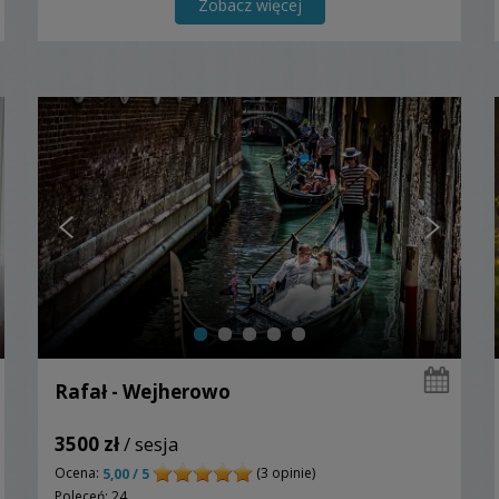
cenie....
Zobacz więcej
Rafał - Wejherowo
3500 zł
/ sesja
Ocena:
(3 opinie)
5,00 / 5
Poleceń: 24