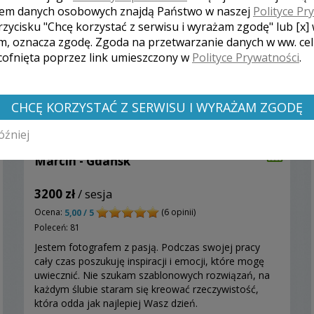
em danych osobowych znajdą Państwo w naszej
Polityce Pr
rzycisku "Chcę korzystać z serwisu i wyrażam zgodę" lub [x]
m, oznacza zgodę. Zgoda na przetwarzanie danych w ww. ce
 cofnięta poprzez link umieszczony w
Polityce Prywatności
.
CHCĘ KORZYSTAĆ Z SERWISU I WYRAŻAM ZGODĘ
óźniej
Marcin - Gdańsk
3200 zł
/ sesja
Ocena:
(6 opinii)
5,00 / 5
Poleceń: 81
Jestem fotografem z pasją. Podczas swojej pracy
cały czas poszukuję inspiracji i emocji, które mogę
uwiecznić. Nie szukam szablonowych rozwiązań, na
każdym ślubie staram się kreować rzeczywistość,
która odda jak najlepiej Wasz dzień.