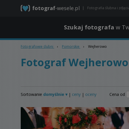
fotograf
-wesele.pl
Fotografia ślubna i zdjęc
Szukaj fotografa
w Tw
Fotografowie ślubni
›
Pomorskie
›
Wejherowo
Fotograf Wejherowo
Sortowanie
domyślnie ▾
ceny
oceny
Cena od
|
|