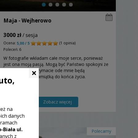
Maja - Wejherowo
3000 zł
/ sesja
Ocena:
(1 opinia)
5,00 / 5
Poleceń: 6
W fotografie wkładam całe moje serce, ponieważ
jest ona moją pasją. Mogą być Państwo spokojni że
×
zdjęcia, które otrzymacie ode mnie będą
niezapomnianą pamiątką do końca życia.
uto,
Zobacz więcej
też na
oich danych
 ramach
-Biała ul.
Polecamy
zanych z