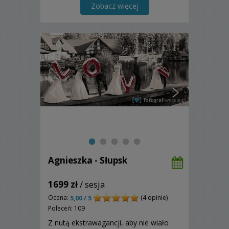
swoją pasję i umiejętności, bo wiem ile
Zobacz więcej
dla Was znaczą.
Agnieszka - Słupsk
1699 zł
/ sesja
Ocena:
(4 opinie)
5,00 / 5
Poleceń: 109
Z nutą ekstrawagancji, aby nie wiało