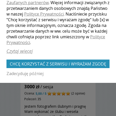
Zaufanych partnerów
. Więcej informacji związanych z
przetwarzaniem danych osobowych znajdą Państwo
w naszej
Polityce Prywatności
. Naciśniecie przycisku
"Chcę korzystać z serwisu i wyrażam zgodę" lub [x] w
tym oknie informacyjnym, oznacza zgodę. Zgoda na
przetwarzanie danych w ww. celu może być w każdej
chwili cofnięta poprzez link umieszczony w
Polityce
Prywatności
.
Czytaj więcej
CHCĘ KORZYSTAĆ Z SERWISU I WYRAŻAM ZGODĘ
Zadecyduję później
Zbigniew - Bytów
3000 zł
/ sesja
Ocena:
(2 opinie)
5,00 / 5
Poleceń: 35
Jestem fotografem ślubnym i pragnę
Wam wykonać ze ślubu i wesela