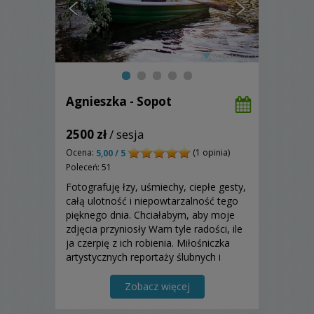
Agnieszka - Sopot
2500 zł
/ sesja
Ocena:
(1 opinia)
5,00 / 5
Poleceń: 51
Fotografuję łzy, uśmiechy, ciepłe gesty,
całą ulotność i niepowtarzalność tego
pięknego dnia. Chciałabym, aby moje
zdjęcia przyniosły Wam tyle radości, ile
ja czerpię z ich robienia. Miłośniczka
artystycznych reportaży ślubnych i
wesel plenerowych, kameralnych,
rustykalnych. Jeśli Wy również -
Zobacz więcej
napiszcie do mnie koniecznie. :)