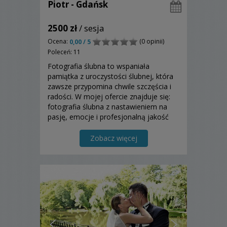
Piotr - Gdańsk
2500 zł
/ sesja
Ocena:
(0 opinii)
0,00 / 5
Poleceń: 11
Fotografia ślubna to wspaniała
pamiątka z uroczystości ślubnej, która
zawsze przypomina chwile szczęścia i
radości. W mojej ofercie znajduje się:
fotografia ślubna z nastawieniem na
pasję, emocje i profesjonalną jakość
usługi.... Zapraszam do zapoznania się z
moją ofertą.
Zobacz więcej