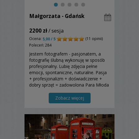
Małgorzata - Gdańsk
2200 zł
/ sesja
Ocena:
(11 opinii)
5,00 / 5
Poleceń: 284
Jestem fotografem - pasjonatem, a
fotografię ślubną wykonuję w sposób
profesjonalny. Lubię zdjęcia pełne
emocji, spontaniczne, naturalne. Pasja
+ profesjonalizm + doświadczenie +
dobry sprzęt = zadowolona Para Młoda
. Ludzie mówią, że moje zdjęcia mają
"to coś". Przekonajcie się
Zobacz więcej