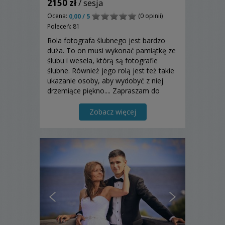
2150 zł
/ sesja
Ocena:
(0 opinii)
0,00 / 5
Poleceń: 81
Rola fotografa ślubnego jest bardzo
duża. To on musi wykonać pamiątkę ze
ślubu i wesela, którą są fotografie
ślubne. Również jego rolą jest też takie
ukazanie osoby, aby wydobyć z niej
drzemiące piękno.... Zapraszam do
zapoznania się z moją ofertą.
Zobacz więcej