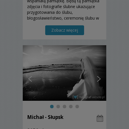
wspaniałą pamiątkę. Będą tą pamiątka
zdjęcia i fotografie ślubne ukazujące
przygotowania do ślubu,
błogosławieństwo, ceremonię ślubu w
kościele lub w USC życzenia i kończąc
na radosnej zabawie. Zapraszam.
Zobacz więcej
Michał - Słupsk