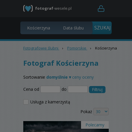
fotograf
-wesele.pl
Fotografowie ślubni
›
Pomorskie
›
Kościerzyna
Fotograf Kościerzyna
Sortowanie
domyślnie ▾
ceny
oceny
Cena od
do
Filtruj
Usługa z kamerzystą
Pokaż
Polecamy