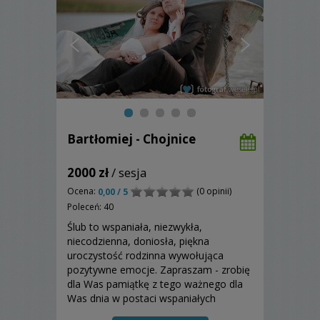
Bartłomiej - Chojnice
2000 zł
/ sesja
Ocena:
(0 opinii)
0,00 / 5
Poleceń: 40
Ślub to wspaniała, niezwykła,
niecodzienna, doniosła, piękna
uroczystość rodzinna wywołująca
pozytywne emocje. Zapraszam - zrobię
dla Was pamiątkę z tego ważnego dla
Was dnia w postaci wspaniałych
fotografii ślubnych. Wkładam w nie całą