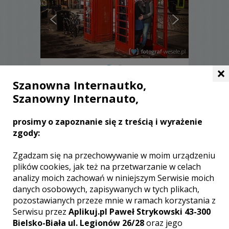
×
Szanowna Internautko,
Michał - Pruszcz Gdański
Szanowny Internauto,
3000 zł
/ sesja
prosimy o zapoznanie się z treścią i wyrażenie
Ocena:
(4 opinie)
5,00 / 5
zgody:
Poleceń: 56
Ślub to tysiące ulotnych chwil, emocji,
Zgadzam się na przechowywanie w moim urządzeniu
wzruszeń, uśmiechu, łez szczęścia.
plików cookies, jak też na przetwarzanie w celach
Towarzyszę Wam w tym dniu, aby nie
analizy moich zachowań w niniejszym Serwisie moich
poszły one w zapomnienie i daję z
danych osobowych, zapisywanych w tych plikach,
siebie wszystko, aby moje fotografie
pozostawianych przeze mnie w ramach korzystania z
były najpiękniejszą pamiątką z Waszego
ślubu!
Serwisu przez
Aplikuj.pl Paweł Strykowski 43-300
Zobacz więcej
Bielsko-Biała ul. Legionów 26/28
oraz jego