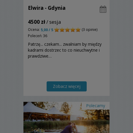
Elwira - Gdynia
4500 zł
/ sesja
Ocena:
(3 opinie)
5,00 / 5
Poleceń: 36
Patrzę... czekam... zwalniam by między
kadrami dostrzec to co nieuchwytne i
prawdziwe…
Zobacz więcej
Polecamy