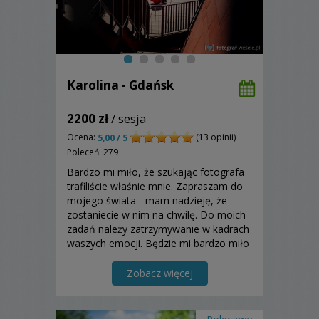
Karolina - Gdańsk
2200 zł
/ sesja
Ocena:
(13 opinii)
5,00 / 5
Poleceń: 279
Bardzo mi miło, że szukając fotografa
trafiliście właśnie mnie. Zapraszam do
mojego świata - mam nadzieję, że
zostaniecie w nim na chwilę. Do moich
zadań należy zatrzymywanie w kadrach
waszych emocji. Będzie mi bardzo miło
być cichym obserwatorem WASZEGO
SZCZĘŚCIA i stworzyć piękną pamiątkę.
Zobacz więcej