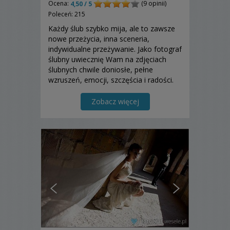
Ocena:
(9 opinii)
4,50 / 5
Poleceń: 215
Każdy ślub szybko mija, ale to zawsze
nowe przeżycia, inna sceneria,
indywidualne przeżywanie. Jako fotograf
ślubny uwiecznię Wam na zdjęciach
ślubnych chwile doniosłe, pełne
wzruszeń, emocji, szczęścia i radości.
Zapraszam do zapoznania się z moją
ofertą!
Zobacz więcej