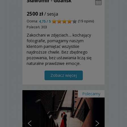
Sławomir - Gdańsk
2500 zł
/ sesja
Ocena:
(19 opinii)
4,75 / 5
Poleceń: 303
Zakochani w zdjęciach.... kochający
fotografie, pomagamy naszym
klientom pamiętać wszystkie
najdroższe chwile. Bez zbędnego
pozowania, bez ustawiania liczą się
naturalne prawdziwe emocje.
Przygotowany reportaż zobaczycie już
kilka dni po weselu. Album w cenie oraz
Zobacz więcej
nielimitowana ilość zdjęć.
Polecamy