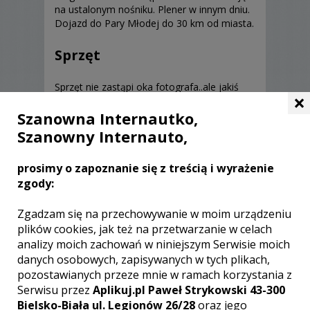
na ustalonym nośniku. Plener w innym dniu.
Dojazd do Pary Młodej do 30 km od miasta.
Sprzęt
Sprzęt nie zastąpi oka fotografa..ale jakiś
×
tam posiadam.
Szanowna Internautko,
Szanowny Internauto,
prosimy o zapoznanie się z treścią i wyrażenie
zgody:
Opinie o fotografie (0)
Zgadzam się na przechowywanie w moim urządzeniu
plików cookies, jak też na przetwarzanie w celach
analizy moich zachowań w niniejszym Serwisie moich
danych osobowych, zapisywanych w tych plikach,
[ brak komentarzy ]
pozostawianych przeze mnie w ramach korzystania z
Serwisu przez
Aplikuj.pl Paweł Strykowski 43-300
Bielsko-Biała ul. Legionów 26/28
oraz jego