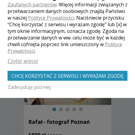
Zaufanych partnerów
. Więcej informacji związanych z
przetwarzaniem danych osobowych znajdą Państwo
w naszej
Polityce Prywatności
. Naciśniecie przycisku
"Chcę korzystać z serwisu i wyrażam zgodę" lub [x] w
Zobacz także galerie
tym oknie informacyjnym, oznacza zgodę. Zgoda na
innych fotografów
przetwarzanie danych w ww. celu może być w każdej
chwili cofnięta poprzez link umieszczony w
Polityce
Prywatności
.
Czytaj więcej
CHCĘ KORZYSTAĆ Z SERWISU I WYRAŻAM ZGODĘ
Zadecyduję później
Rafał - fotograf Poznań