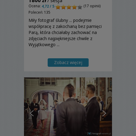
1800 zł
/ sesja
Ocena:
(17 opinii)
4,72 / 5
Poleceń: 135
Miły fotograf ślubny ... podejmie
współpracę z zakochaną bez pamięci
Parą, która chciałaby zachować na
zdjęciach najpiękniejsze chwile z
Wyjątkowego ...
Zobacz więcej