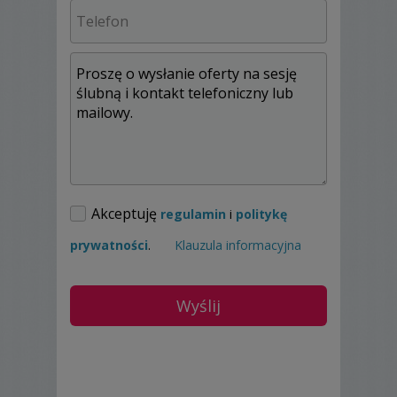
Miejsce i charakter sesji do uzgodnienia,
czas nieograniczony.
Po około czterech tygodniach przedstawiam
minimum 300 autorsko obrobionych zdjęć.
Materiał przekazuję na płycie DVD w
eleganckiej, specjalnie zaprojektowanej
okładce.
Akceptuję
regulamin
i
politykę
Opcjonalnie wykonuję fotoksiążkę.
prywatności
.
Klauzula informacyjna
Posiadam upoważnienie z Kurii na
fotografowanie w obiektach sakralnych
podczas liturgii.
Oferuję również plenerowe sesje
narzeczeńskie w cenie 300 PLN.