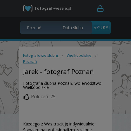
fotograf
-wesele.pl
Fotografowie ślubni
›
Wielkopolskie
›
Poznań
Jarek
- fotograf Poznań
Fotografia ślubna Poznań, województwo
Wielkopolskie
Poleceń: 25
Każdego z Was traktuję indywidualnie.
Stawiam na profesjonalizm, szalone