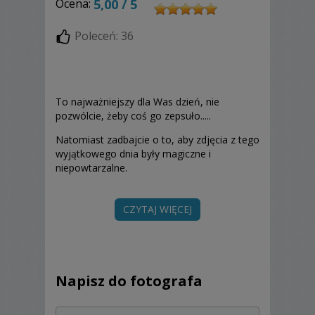
Ocena:
5,00 / 5
Poleceń: 36
To najważniejszy dla Was dzień, nie
pozwólcie, żeby coś go zepsuło.....
Natomiast zadbajcie o to, aby zdjęcia z tego
wyjątkowego dnia były magiczne i
niepowtarzalne.
Zrealizuję każde Wasze życzenie, nawet
najbardziej szalone :)
CZYTAJ WIĘCEJ
Poniżej prezentuje standardowe najczęściej
wybierane opcje fotografowania, ale jeśli
Napisz do fotografa
tylko potrzebujecie
czegoś zupełnie innego, piszcie. Do każdego