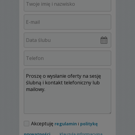
podchodze indywidualnie i jestem elastyczna
:)
Zapraszam na spotkanie, podczas którego
pokaże przepiękne albumy oraz opowiem
trochę więcej,
o naszej możliwej współpracy ;)
Akceptuję
regulamin
i
politykę
prywatności
.
Klauzula informacyjna