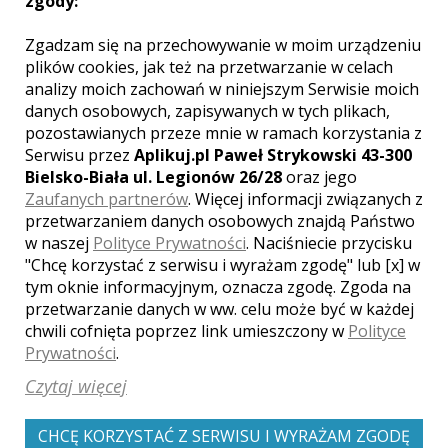
zgody:
Zgadzam się na przechowywanie w moim urządzeniu
plików cookies, jak też na przetwarzanie w celach
Opinie o fotografie (1)
analizy moich zachowań w niniejszym Serwisie moich
danych osobowych, zapisywanych w tych plikach,
pozostawianych przeze mnie w ramach korzystania z
Ocena:
5,00
/
5
Serwisu przez
Aplikuj.pl Paweł Strykowski 43-300
Bielsko-Biała ul. Legionów 26/28
oraz jego
Zaufanych partnerów
. Więcej informacji związanych z
przetwarzaniem danych osobowych znajdą Państwo
Super fotograf
w naszej
Polityce Prywatności
. Naciśniecie przycisku
Anna i Arek Dębiccy
, ślub:
2015-
"Chcę korzystać z serwisu i wyrażam zgodę" lub [x] w
08-08
tym oknie informacyjnym, oznacza zgodę. Zgoda na
przetwarzanie danych w ww. celu może być w każdej
chwili cofnięta poprzez link umieszczony w
Polityce
Prywatności
.
Czytaj więcej
Zobacz także galerie
CHCĘ KORZYSTAĆ Z SERWISU I WYRAŻAM ZGODĘ