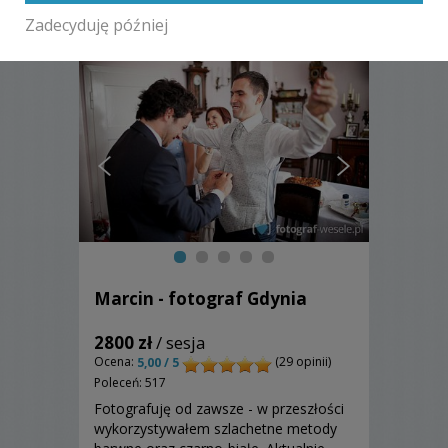
innych fotografów
Zadecyduję później
Marcin - fotograf Gdynia
2800 zł
/ sesja
Ocena:
(29 opinii)
5,00 / 5
Poleceń: 517
Fotografuję od zawsze - w przeszłości
wykorzystywałem szlachetne metody