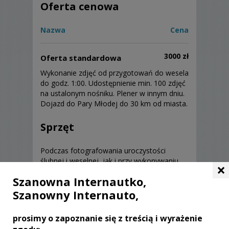
Oferta cenowa
Nazwa
Cena
3000 zł
Oferta standardowa
Wykonanie zdjęć od przygotowań do wesela
do godz. 1:00. Udostępnienie min. 100 zdjęć
na ustalonym nośniku. Plener w innym dniu.
Dojazd do Pary Młodej do 30 km od miasta.
Sprzęt
Podczas fotografowania uroczystości
ślubnej i weselnej, jak i przy wykonywaniu
×
zdjęć w plenerze używam profesjonalnej
Szanowna Internautko,
pełnoklatkowej lustrzanki cyfrowej wraz z
różnymi obiektywami, oraz wielu innych
Szanowny Internauto,
urządzeń i akcesoriów fotograficznych.
prosimy o zapoznanie się z treścią i wyrażenie