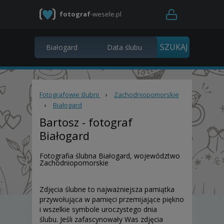
fotograf
-wesele.pl
Fotografowie ślubni
›
Zachodniopomorskie
›
Białogard
Bartosz
- fotograf
Białogard
Fotografia ślubna Białogard, województwo
Zachodniopomorskie
Zdjęcia ślubne to najważniejsza pamiątka
przywołująca w pamięci przemijające piękno
i wszelkie symbole uroczystego dnia
ślubu. Jeśli zafascynowały Was zdjęcia