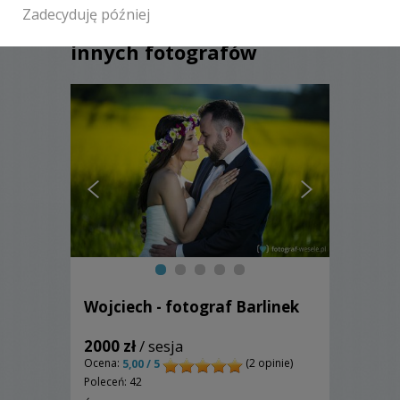
Zadecyduję później
Zobacz także galerie
innych fotografów
Wojciech - fotograf Barlinek
2000 zł
/ sesja
Ocena:
(2 opinie)
5,00 / 5
Poleceń: 42