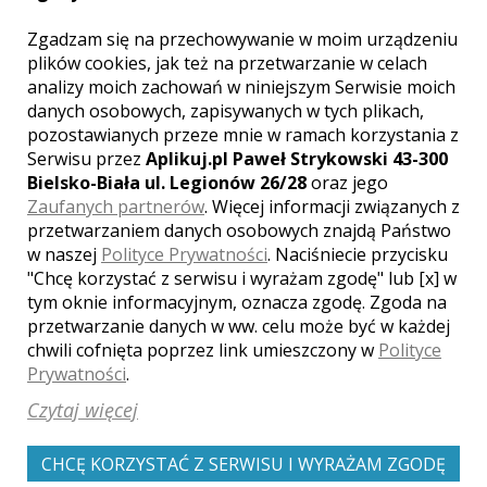
Ulotne chwile rejestruję profesjonalnymi
lustrzankami cyfrowymi z najwyższej
Zgadzam się na przechowywanie w moim urządzeniu
jakości, jasnymi obiektywami
plików cookies, jak też na przetwarzanie w celach
stałoogniskowymi. O nazwach sprzętu
analizy moich zachowań w niniejszym Serwisie moich
dżentelmeni nie rozmawiają. ;)
danych osobowych, zapisywanych w tych plikach,
pozostawianych przeze mnie w ramach korzystania z
Serwisu przez
Aplikuj.pl Paweł Strykowski 43-300
Bielsko-Biała ul. Legionów 26/28
oraz jego
Zaufanych partnerów
. Więcej informacji związanych z
przetwarzaniem danych osobowych znajdą Państwo
Opinie o fotografie (0)
w naszej
Polityce Prywatności
. Naciśniecie przycisku
"Chcę korzystać z serwisu i wyrażam zgodę" lub [x] w
tym oknie informacyjnym, oznacza zgodę. Zgoda na
przetwarzanie danych w ww. celu może być w każdej
chwili cofnięta poprzez link umieszczony w
Polityce
[ brak komentarzy ]
Prywatności
.
Czytaj więcej
CHCĘ KORZYSTAĆ Z SERWISU I WYRAŻAM ZGODĘ