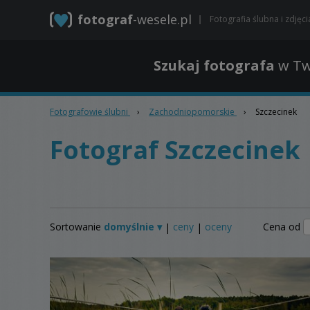
fotograf
-wesele.pl
Fotografia ślubna i zdjęc
Szukaj fotografa
w Tw
Fotografowie ślubni
›
Zachodniopomorskie
›
Szczecinek
Fotograf Szczecinek
Sortowanie
domyślnie ▾
ceny
oceny
Cena od
|
|