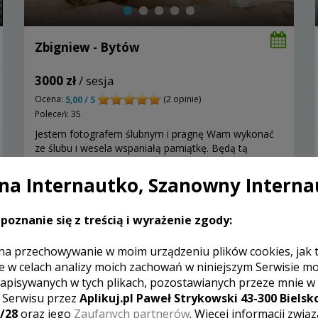
Zbigniew - Bytów
3000 zł
/ sesja
Ocena:
(2 opinie)
5,00 / 5
Poleceń: 35
Jestem fotografem ślubnym i pragnę Wam wykonać
ze ślubu i wesela wspaniałą pamiątkę. Będą tą
pamiątka zdjęcia i fotografie ślubne ukazujące
przygotowania do ślubu, błogosławieństwo,
a Internautko, Szanowny Interna
ceremonię ślubu w kościele lub w USC życzenia i
kończąc na radosnej zabawie. Zapraszam.
poznanie się z treścią i wyrażenie zgody:
Zobacz więcej
na przechowywanie w moim urządzeniu plików cookies, jak 
e w celach analizy moich zachowań w niniejszym Serwisie m
apisywanych w tych plikach, pozostawianych przeze mnie w
z Serwisu przez
Aplikuj.pl Paweł Strykowski 43-300 Bielsko
/28
oraz jego
Zaufanych partnerów
. Więcej informacji zwią