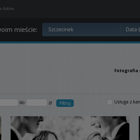
ia ślubne
oim mieście:
Fotografia
Usługa z ka
do
zł
Filtruj