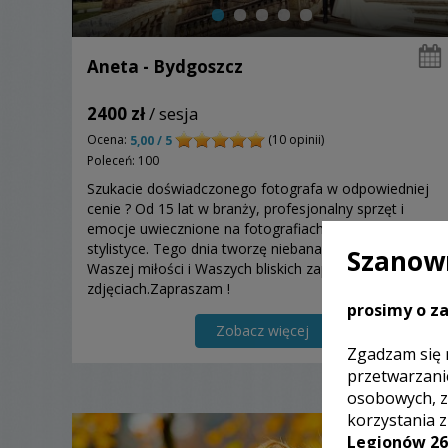
Aneta - Bydgoszcz
2400 zł
/ sesja
Ocena:
(10 opinii)
5,00 / 5
Poleceń: 100
Szukacie doświadczonego fotografa w odpowiedniej
cenie ? Od 15 lat w branży, profesjonalny sprzęt i
emocje uwiecznione na fotografiach w naturalnej
stylistyce. Tego dnia tworzę niebanalną historię o
Szanown
Waszej miłości i Waszych bliskich zapisaną na
zdjęciach.Zapraszam !
prosimy o za
Zobacz więcej
Zgadzam się 
przetwarzani
osobowych, z
korzystania 
Legionów 26