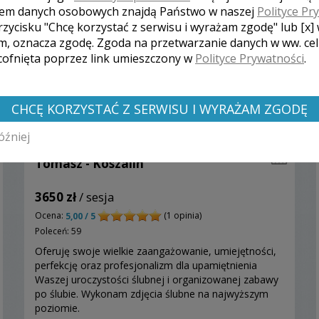
em danych osobowych znajdą Państwo w naszej
Polityce Pr
rzycisku "Chcę korzystać z serwisu i wyrażam zgodę" lub [x]
m, oznacza zgodę. Zgoda na przetwarzanie danych w ww. ce
 cofnięta poprzez link umieszczony w
Polityce Prywatności
.
CHCĘ KORZYSTAĆ Z SERWISU I WYRAŻAM ZGODĘ
óźniej
Tomasz - Koszalin
3650 zł
/ sesja
Ocena:
(1 opinia)
5,00 / 5
Poleceń: 59
Oferuję swoje wielkie zaangażowanie, umiejętności,
perfekcję oraz profesjonalizm dla upamiętnienia
Waszej uroczystości ślubnej i organizowanej zabawy
po ślubie. Wykonam zdjęcia ślubne na najwyższym
poziomie.