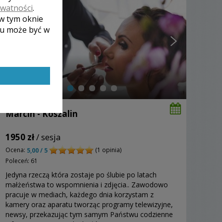
ywatności
.
 w tym oknie
lu może być w
Marcin - Koszalin
1950 zł
/ sesja
Ocena:
(1 opinia)
5,00 / 5
Poleceń: 61
Jedyna rzeczą która zostaje po ślubie po latach
małżeństwa to wspomnienia i zdjęcia.. Zawodowo
pracuje w mediach, każdego dnia korzystam z
kamery oraz aparatu tworząc programy telewizyjne,
newsy, przekazując tym samym Państwu codzienne