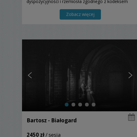
dyspozycyjności i rzemiosła zgodnego z kodeksem
WPJA.
Zobacz więcej
Bartosz - Białogard
2450 zł
/ sesja