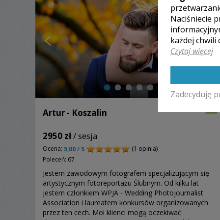
przetwarzani
Naciśniecie p
informacyjny
każdej chwili
Czytaj więcej
Zadecyduję p
Artur - Koszalin
2950 zł
/ sesja
Ocena:
(1 opinia)
5,00 / 5
Poleceń: 67
Jestem zawodowym fotografem specjalizującym się
artystycznym fotoreportażu Ślubnym. Od kilku lat
jestem członkiem WPJA - Wedding Photojournalist
Association i laureatem konkursów organizowanych
przez ten cech. Moi klienci mogą oczekiwać