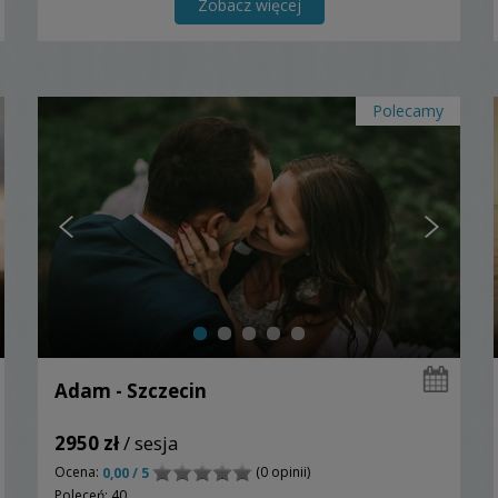
Zobacz więcej
Polecamy
Adam - Szczecin
2950 zł
/ sesja
Ocena:
(0 opinii)
0,00 / 5
Poleceń: 40