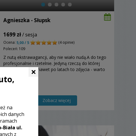
Agnieszka - Słupsk
1699 zł
/ sesja
Ocena:
(4 opinie)
5,00 / 5
Poleceń: 109
Z nutą ekstrawagancji, aby nie wiało nudą.A do tego
profesjonalnie i rzetelnie. Jedyną rzeczą do której
×
będziecie wracali nawet po latach to zdjęcia - warto
aby były ciekawe.
uto,
Zobacz więcej
też na
oich danych
 ramach
-Biała ul.
zanych z