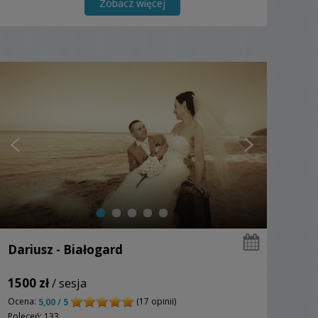
Zobacz więcej
Dariusz - Białogard
1500 zł
/ sesja
Ocena:
(17 opinii)
5,00 / 5
Poleceń: 133