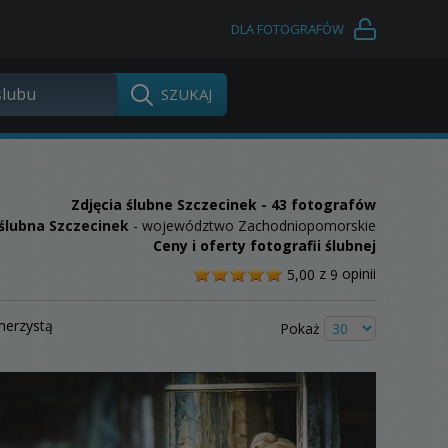
DLA FOTOGRAFÓW
Zdjęcia ślubne
Szczecinek
- 43 fotografów
 ślubna Szczecinek
- województwo Zachodniopomorskie
Ceny i oferty fotografii ślubnej
/
z
opinii
5,00
9
5
merzystą
Pokaż