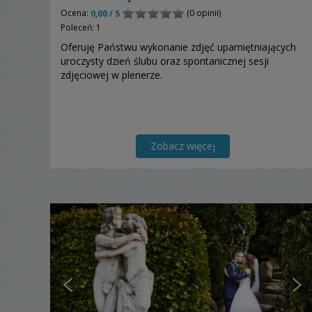
Ocena:
(0 opinii)
0,00 / 5
Poleceń: 1
Oferuję Państwu wykonanie zdjęć upamiętniających
uroczysty dzień ślubu oraz spontanicznej sesji
zdjęciowej w plenerze.
Zobacz więcej