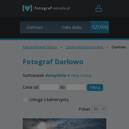
fotograf
-wesele.pl
Fotografowie ślubni
›
Zachodniopomorskie
›
Darłowo
Fotograf Darłowo
Sortowanie
domyślnie ▾
ceny
oceny
Cena od
do
Filtruj
Usługa z kamerzystą
Pokaż