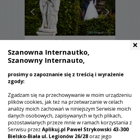
×
Szanowna Internautko,
Kamil - Koszalin
Szanowny Internauto,
3200 zł
/ sesja
prosimy o zapoznanie się z treścią i wyrażenie
Ocena:
(1 opinia)
5,00 / 5
zgody:
Poleceń: 38
Ślub to wydarzenie niecodzienne,
Zgadzam się na przechowywanie w moim urządzeniu
nieodwracalne, ponadczasowe w życiu
plików cookies, jak też na przetwarzanie w celach
człowieka. To bardzo ważna i doniosła
analizy moich zachowań w niniejszym Serwisie moich
uroczystość rodzinna. Wykonam
danych osobowych, zapisywanych w tych plikach,
Państwu z tej uroczystości wspaniałą
pozostawianych przeze mnie w ramach korzystania z
pamiątkę. Będą to w sposób
profesjonalny wykonane zdjęcia ślubne.
Serwisu przez
Aplikuj.pl Paweł Strykowski 43-300
Moją ofertę kieruję dla osób
Zobacz więcej
Bielsko-Biała ul. Legionów 26/28
oraz jego