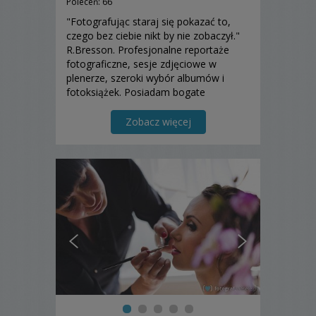
Poleceń: 66
"Fotografując staraj się pokazać to,
czego bez ciebie nikt by nie zobaczył."
R.Bresson. Profesjonalne reportaże
fotograficzne, sesje zdjęciowe w
plenerze, szeroki wybór albumów i
fotoksiążek. Posiadam bogate
doświadczenie i profesjonalny sprzęt.
Działam na terenie całej Polski.
Zobacz więcej
Zapraszam do współpracy. Na pewno
będziecie mile zaskoczeni :)...