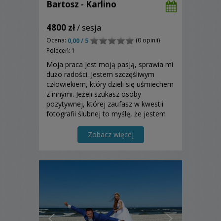
Bartosz - Karlino
4800 zł
/ sesja
Ocena:
(0 opinii)
0,00 / 5
Poleceń: 1
Moja praca jest moją pasją, sprawia mi
dużo radości. Jestem szczęśliwym
człowiekiem, który dzieli się uśmiechem
z innymi. Jeżeli szukasz osoby
pozytywnej, której zaufasz w kwestii
fotografii ślubnej to myślę, że jestem
odpowiednim kandydatem na
stanowisko Twojego fotografa.
Zobacz więcej