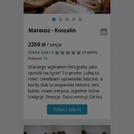
Mateusz - Koszalin
2250 zł
/ sesja
Ocena:
(0 opinii)
0,00 / 5
Poleceń: 15
Dlaczego wybrałem fotografię jako
sposób na życie? To proste. Lubię to
robić. Uwielbiam opowiadać historie, a
każdy ślub to wspaniała historia. Inni
ludzie, nowe miejsca, zupełnie różne
tradycje. Emocje. Dużo emocji. Od łez
zdenerwowania, po łzy wzruszenia.
Nazywam się Mateusz i fotografowanie
Zobacz więcej
nie jest moim zawodem. To moja
pasja....