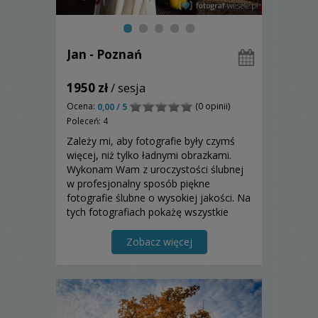
Jan - Poznań
1950 zł
/ sesja
Ocena:
(0 opinii)
0,00 / 5
Poleceń: 4
Zależy mi, aby fotografie były czymś
więcej, niż tylko ładnymi obrazkami.
Wykonam Wam z uroczystości ślubnej
w profesjonalny sposób piękne
fotografie ślubne o wysokiej jakości. Na
tych fotografiach pokażę wszystkie
ważne i ciekawe momenty, ale i
również Wasze emocje: szczęście,
Zobacz więcej
miłość, radość?