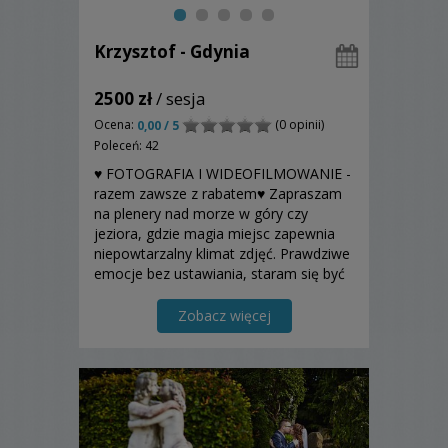
Krzysztof - Gdynia
2500 zł
/ sesja
Ocena:
(0 opinii)
0,00 / 5
Poleceń: 42
♥ FOTOGRAFIA I WIDEOFILMOWANIE -
razem zawsze z rabatem♥ Zapraszam
na plenery nad morze w góry czy
jeziora, gdzie magia miejsc zapewnia
niepowtarzalny klimat zdjęć. Prawdziwe
emocje bez ustawiania, staram się być
niewidoczny, a jednak wszechobecny.
Zobacz więcej