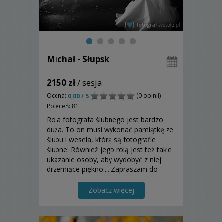
Michał - Słupsk
2150 zł
/ sesja
Ocena:
(0 opinii)
0,00 / 5
Poleceń: 81
Rola fotografa ślubnego jest bardzo
duża. To on musi wykonać pamiątkę ze
ślubu i wesela, którą są fotografie
ślubne. Również jego rolą jest też takie
ukazanie osoby, aby wydobyć z niej
drzemiące piękno.... Zapraszam do
zapoznania się z moją ofertą.
Zobacz więcej