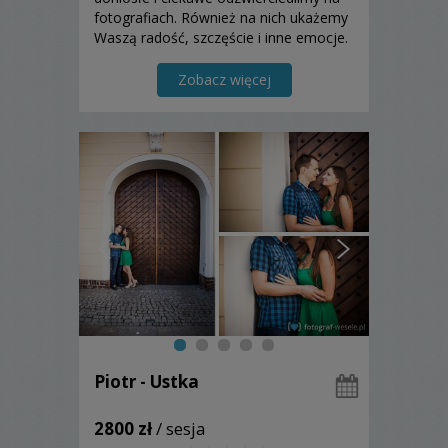
fotografiach. Również na nich ukażemy
Waszą radość, szczęście i inne emocje.
Zapraszamy do zapoznania się z naszą
ofertą i do skorzystania z niej!
Zobacz więcej
Piotr - Ustka
2800 zł
/ sesja