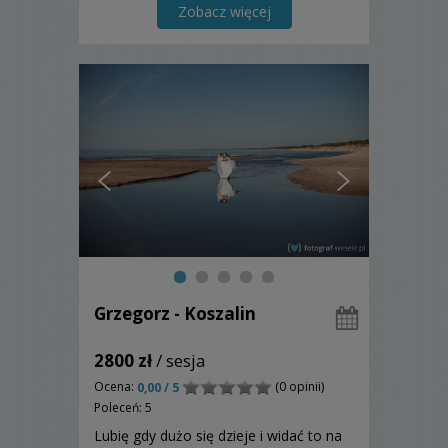
przygotowuję ofertę uszytą na miarę i
Zobacz więcej
zoptymalizowaną specjalnie dla Was.
Zapraszam.
Grzegorz - Koszalin
2800 zł
/ sesja
Ocena:
(0 opinii)
0,00 / 5
Poleceń: 5
Lubię gdy dużo się dzieje i widać to na