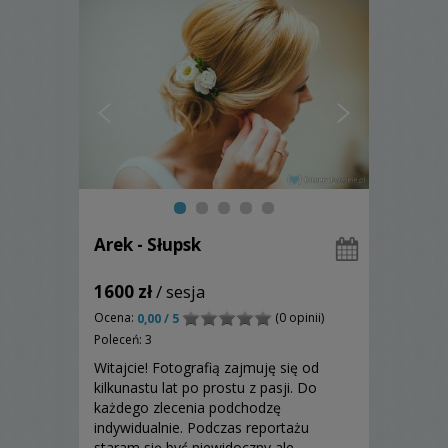
Arek - Słupsk
1600 zł
/ sesja
Ocena:
(0 opinii)
0,00 / 5
Poleceń: 3
Witajcie! Fotografią zajmuję się od
kilkunastu lat po prostu z pasji. Do
każdego zlecenia podchodzę
indywidualnie. Podczas reportażu
staram się być niewidoczny ale