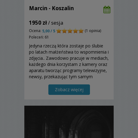
Marcin - Koszalin
1950 zł
/ sesja
Ocena:
(1 opinia)
5,00 / 5
Poleceń: 61
Jedyna rzeczą która zostaje po ślubie
po latach małżeństwa to wspomnienia i
zdjęcia.. Zawodowo pracuje w mediach,
każdego dnia korzystam z kamery oraz
aparatu tworząc programy telewizyjne,
newsy, przekazując tym samym
Państwu codzienne informacje. Moim
jednak głównym zainteresowaniem jest
Zobacz więcej
fotografia.