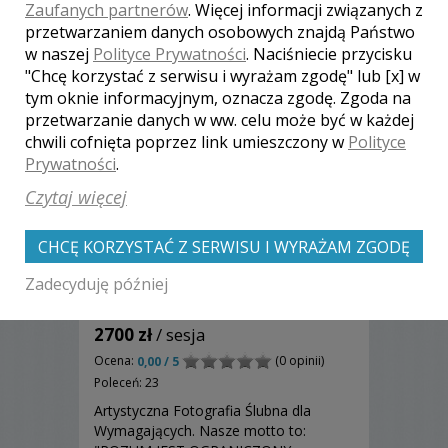
wymagających.
Zaufanych partnerów
. Więcej informacji związanych z
przetwarzaniem danych osobowych znajdą Państwo
w naszej
Polityce Prywatności
. Naciśniecie przycisku
"Chcę korzystać z serwisu i wyrażam zgodę" lub [x] w
tym oknie informacyjnym, oznacza zgodę. Zgoda na
przetwarzanie danych w ww. celu może być w każdej
chwili cofnięta poprzez link umieszczony w
Polityce
Prywatności
.
Czytaj więcej
CHCĘ KORZYSTAĆ Z SERWISU I WYRAŻAM ZGODĘ
Zadecyduję później
Andrzej - Koszalin
2700 zł
/ sesja
Ocena:
(0 opinii)
0,00 / 5
Poleceń: 23
Artystyczna Fotografia Ślubna dla
Wymagających. Nasze motto to: