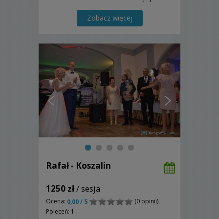
moim obiektywem to napisz śmiało!
Zobacz więcej
Rafał - Koszalin
1250 zł
/ sesja
Ocena:
(0 opinii)
0,00 / 5
Poleceń: 1