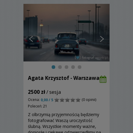
Agata Krzysztof - Warszawa
2500 zł
/ sesja
Ocena:
(0 opinii)
0,00 / 5
Poleceń: 21
Z olbrzymią przyjemnością będziemy
fotografować Waszą uroczystość
ślubną. Wszystkie momenty ważne,
doniosłe i ciekawe odzwierciedlimy na