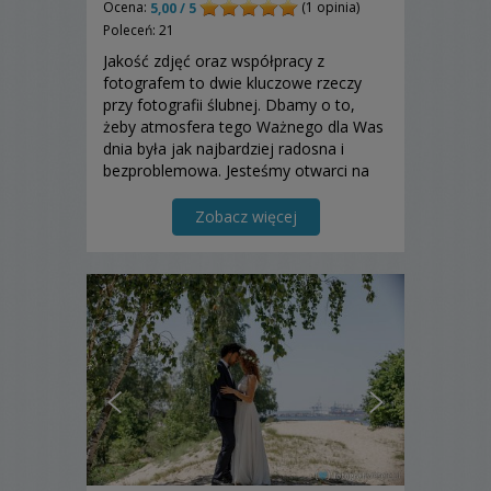
Ocena:
(1 opinia)
5,00 / 5
Poleceń: 21
Jakość zdjęć oraz współpracy z
fotografem to dwie kluczowe rzeczy
przy fotografii ślubnej. Dbamy o to,
żeby atmosfera tego Ważnego dla Was
dnia była jak najbardziej radosna i
bezproblemowa. Jesteśmy otwarci na
sugestie i prośby Par Młodych. Więc
jeżeli podobają się Wam nasze zdjęcia -
Zobacz więcej
zapraszamy do współpracy.