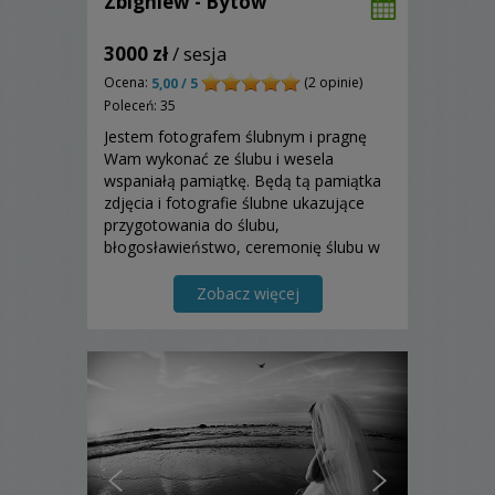
Zbigniew - Bytów
3000 zł
/ sesja
Ocena:
(2 opinie)
5,00 / 5
Poleceń: 35
Jestem fotografem ślubnym i pragnę
Wam wykonać ze ślubu i wesela
wspaniałą pamiątkę. Będą tą pamiątka
zdjęcia i fotografie ślubne ukazujące
przygotowania do ślubu,
błogosławieństwo, ceremonię ślubu w
kościele lub w USC życzenia i kończąc
na radosnej zabawie. Zapraszam.
Zobacz więcej