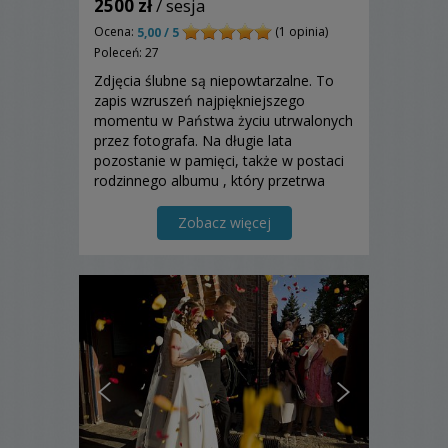
2500 zł
/ sesja
Ocena:
(1 opinia)
5,00 / 5
Poleceń: 27
Zdjęcia ślubne są niepowtarzalne. To
zapis wzruszeń najpiękniejszego
momentu w Państwa życiu utrwalonych
przez fotografa. Na długie lata
pozostanie w pamięci, także w postaci
rodzinnego albumu , który przetrwa
pokolenia. Zapewniam,że jako
doświadczony reporter zrobię wszystko
Zobacz więcej
by cieszyły oczy.