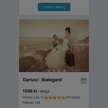
Moje ulubione miejsce plenerów to
morze.
Zobacz więcej
Dariusz - Białogard
1500 zł
/ sesja
Ocena:
(17 opinii)
5,00 / 5
Poleceń: 133