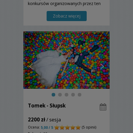
konkursów organizowanych przez ten
cech. Moi klienci mogą oczekiwać
dyspozycyjności i rzemiosła zgodnego z
Zobacz więcej
kodeksem WPJA.
Tomek - Słupsk
2200 zł
/ sesja
Ocena:
(5 opinii)
5,00 / 5