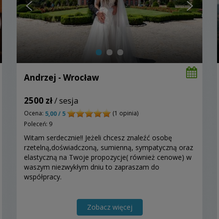
Andrzej - Wrocław
2500 zł
/ sesja
Ocena:
(1 opinia)
5,00 / 5
Poleceń: 9
Witam serdecznie!! Jeżeli chcesz znaleźć osobę
rzetelną,doświadczoną, sumienną, sympatyczną oraz
elastyczną na Twoje propozycje( również cenowe) w
waszym niezwykłym dniu to zapraszam do
współpracy.
Zobacz więcej