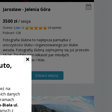
Jarosław - Jelenia Góra
3500 zł
/ sesja
Ocena:
(4 opinie)
5,00 / 5
Poleceń: 128
Fotografia ślubna to najlepsza pamiątka z
uroczystości ślubu i organizowanego po ślubie
wesela. Fotografią ślubną zajmujemy się już przeszło
16 lat. Zaufało nam kilkaset par młodych.
×
Zapraszamy do nas i Was.
uto,
Zobacz więcej
też na
oich danych
 ramach
-Biała ul.
zanych z