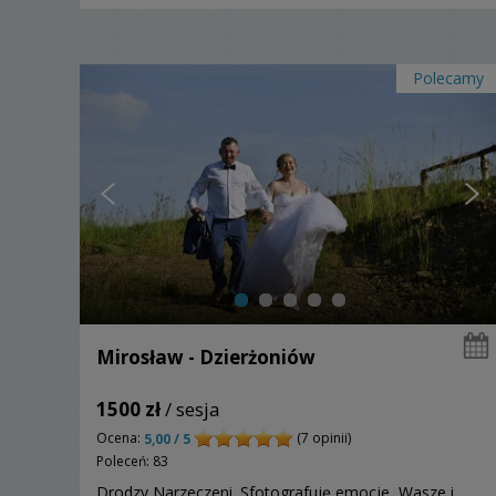
Polecamy
Mirosław - Dzierżoniów
1500 zł
/ sesja
Ocena:
(7 opinii)
5,00 / 5
Poleceń: 83
Drodzy Narzeczeni. Sfotografuję emocje, Wasze i