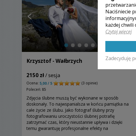
przetwarzani
Naciśniecie p
informacyjny
każdej chwili
Czytaj więcej
Zadecyduję p
Krzysztof - Wałbrzych
2150 zł
/ sesja
Ocena:
(3 opinie)
5,00 / 5
Poleceń: 85
Zdjęcia ślubne muszą być wykonane w sposób
doskonały. To najwspanialsza w końcu pamiątka na
całe życie ze ślubu. Jako fotograf ślubny przy
fotografowaniu uroczystości ślubnej potrafię
zatrzymać czas, który nieustannie upływa i dzięki
temu gwarantuję profesjonalne efekty na
fotografiach