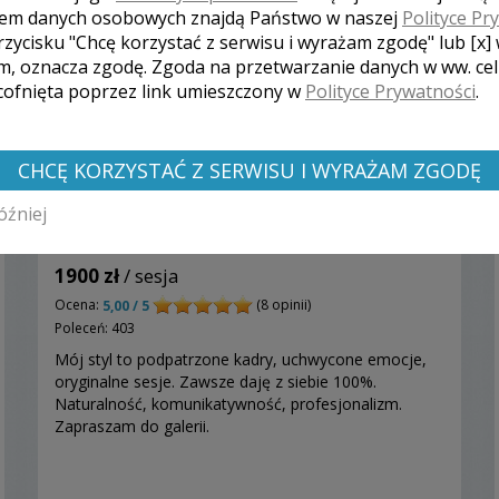
em danych osobowych znajdą Państwo w naszej
Polityce Pr
rzycisku "Chcę korzystać z serwisu i wyrażam zgodę" lub [x]
m, oznacza zgodę. Zgoda na przetwarzanie danych w ww. ce
 cofnięta poprzez link umieszczony w
Polityce Prywatności
.
CHCĘ KORZYSTAĆ Z SERWISU I WYRAŻAM ZGODĘ
óźniej
Filip - Wrocław
1900 zł
/ sesja
Ocena:
(8 opinii)
5,00 / 5
Poleceń: 403
Mój styl to podpatrzone kadry, uchwycone emocje,
oryginalne sesje. Zawsze daję z siebie 100%.
Naturalność, komunikatywność, profesjonalizm.
Zapraszam do galerii.