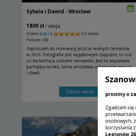
Sylwia i Dawid - Wrocław
1800 zł
/ sesja
Ocena:
(12 opinii)
5,00 / 5
Poleceń: 186
Zapraszam do rezerwacji jeszcze wolnych terminów
w 2015. Fotografia jest wyjątkowym zajęciem, to coś
co się kocha,a czasami nienawidzi. Jest to wspaniała
pamiątka na lata, która umożliwia uchwycenie emocji
i chwili.
Szanown
Zobacz więcej
prosimy o za
Zgadzam się 
przetwarzani
osobowych, z
korzystania 
Legionów 26