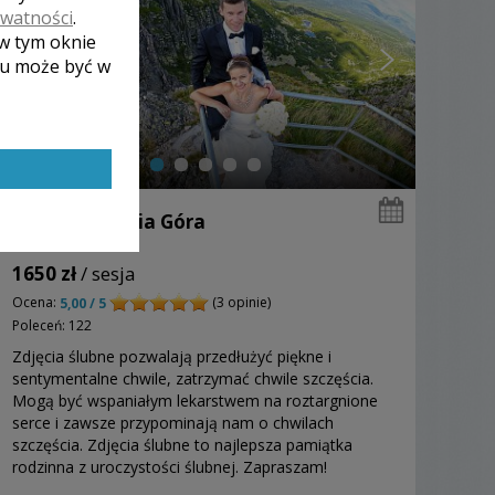
ywatności
.
 w tym oknie
lu może być w
Michał - Jelenia Góra
1650 zł
/ sesja
Ocena:
(3 opinie)
5,00 / 5
Poleceń: 122
Zdjęcia ślubne pozwalają przedłużyć piękne i
sentymentalne chwile, zatrzymać chwile szczęścia.
Mogą być wspaniałym lekarstwem na roztargnione
serce i zawsze przypominają nam o chwilach
szczęścia. Zdjęcia ślubne to najlepsza pamiątka
rodzinna z uroczystości ślubnej. Zapraszam!