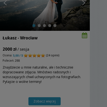
Łukasz - Wrocław
2000 zł
/ sesja
Ocena:
(24 opinii)
5,00 / 5
Poleceń: 288
Znajdziecie u mnie naturalne, ale i technicznie
dopracowane zdjęcia. Mnóstwo radosnych i
wzruszających chwil uchwyconych na fotografiach.
Pytajcie o wolne terminy!
Zobacz więcej