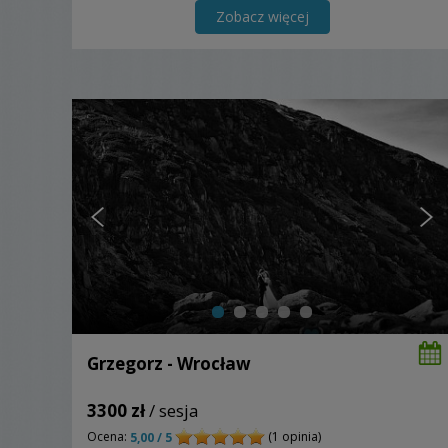
Zobacz więcej
Grzegorz - Wrocław
3300 zł
/ sesja
Ocena:
(1 opinia)
5,00 / 5