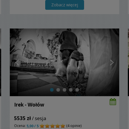
Zobacz więcej
Irek - Wołów
5535 zł
/ sesja
Ocena:
(4 opinie)
5,00 / 5