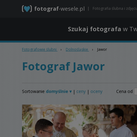
fotograf
-wesele.pl
Fotografia ślubna i zdjęc
Szukaj fotografa
w Tw
Fotografowie ślubni
›
Dolnośląskie
›
Jawor
Fotograf Jawor
Sortowanie
domyślnie ▾
ceny
oceny
Cena od
|
|