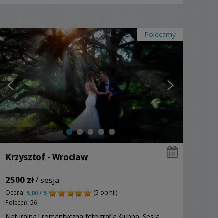
Polecamy
Krzysztof - Wrocław
2500 zł
/ sesja
Ocena:
(5 opinii)
5,00 / 5
Poleceń: 56
Naturalna i romantyczna fotografia ślubna. Sesja