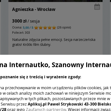
Agnieszka - Wrocław
3000 zł
/ sesja
Ocena:
(26 opinii)
5,00 / 5
Poleceń: 303
Naturalne zdjęcia pełne emocji. Sesja narzeczeńska
gratis! Krótki film ślubny.
a Internautko, Szanowny Interna
Zobacz więcej
poznanie się z treścią i wyrażenie zgody:
na przechowywanie w moim urządzeniu plików cookies, jak 
e w celach analizy moich zachowań w niniejszym Serwisie m
apisywanych w tych plikach, pozostawianych przeze mnie w
z Serwisu przez
Aplikuj.pl Paweł Strykowski 43-300 Bielsko
/28
oraz jego
Zaufanych partnerów
. Więcej informacji zwią