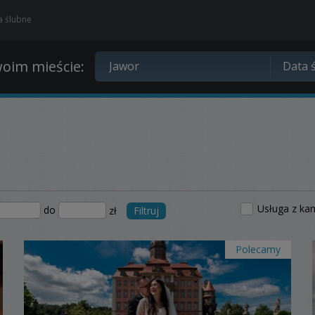
ia ślubne
oim mieście:
Usługa z ka
do
zł
Filtruj
Polecamy