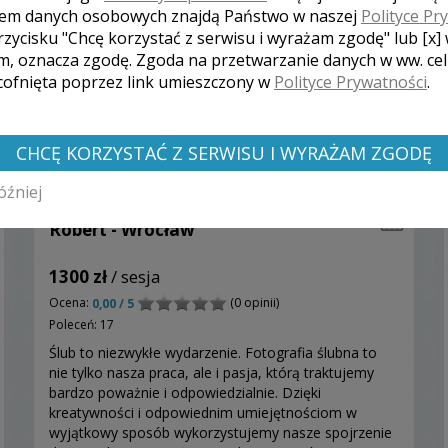
em danych osobowych znajdą Państwo w naszej
Polityce Pr
rzycisku "Chcę korzystać z serwisu i wyrażam zgodę" lub [x]
m, oznacza zgodę. Zgoda na przetwarzanie danych w ww. ce
 cofnięta poprzez link umieszczony w
Polityce Prywatności
.
CHCĘ KORZYSTAĆ Z SERWISU I WYRAŻAM ZGODĘ
óźniej
Robert - Wrocław
1300 zł
/ sesja
Ocena:
(0 opinii)
0,00 / 5
Poleceń: 17
Ślub to niezwykłe wydarzenie. Fotografia ślubna to
nie tylko nasza praca, ale i pasja, którą traktujemy
bardzo poważnie i odpowiedzialnie. Dzięki
kreatywności i odpowiednim umiejętnościom w
wyjątkowy sposób wykorzystujemy nasze spojrzenie