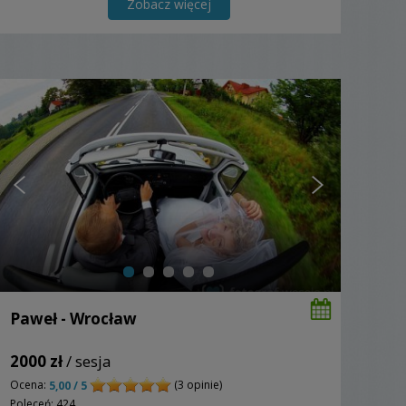
Zobacz więcej
Paweł - Wrocław
2000 zł
/ sesja
Ocena:
(3 opinie)
5,00 / 5
Poleceń: 424