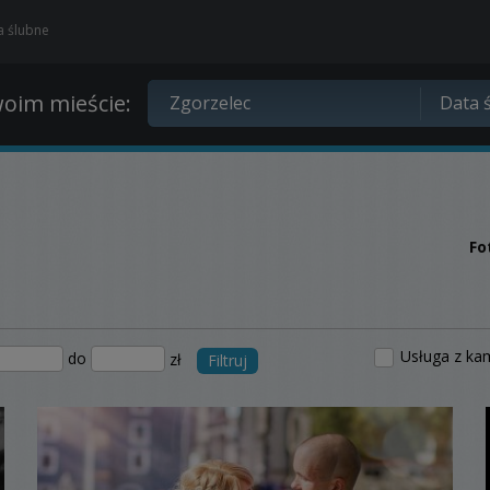
ia ślubne
oim mieście:
Fo
Usługa z ka
do
zł
Filtruj