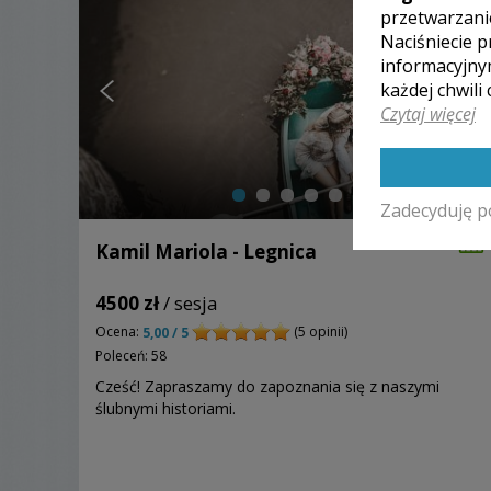
przetwarzani
Naciśniecie p
informacyjny
każdej chwili
Czytaj więcej
Zadecyduję p
Kamil Mariola - Legnica
4500 zł
/ sesja
Ocena:
(5 opinii)
5,00 / 5
Poleceń: 58
Cześć! Zapraszamy do zapoznania się z naszymi
ślubnymi historiami.