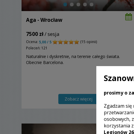
Aga - Wrocław
7500 zł
/ sesja
Ocena:
(15 opinii)
5,00 / 5
Poleceń: 121
Naturalnie i dyskretnie, na terenie całego świata.
Obecnie Barcelona.
Szanown
prosimy o za
Zobacz więcej
Zgadzam się 
przetwarzani
osobowych, z
korzystania 
Legionów 26