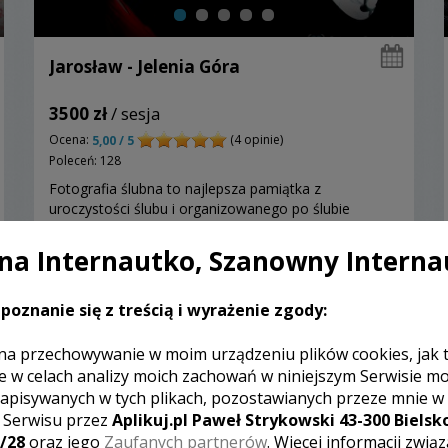
Jarosław - Jelenia Góra
3500 zł
/ sesja
Ocena:
(4 opinie)
5,00 / 5
Poleceń: 128
Fotografia ślubna to najlepsza pamiątka z
uroczystości ślubu i organizowanego po ślubie
wesela. Fotografią ślubną zajmujemy się już przeszło
16 lat. Zaufało nam kilkaset par młodych.
a Internautko, Szanowny Interna
Zapraszamy do nas i Was.
poznanie się z treścią i wyrażenie zgody:
Zobacz więcej
na przechowywanie w moim urządzeniu plików cookies, jak 
e w celach analizy moich zachowań w niniejszym Serwisie m
apisywanych w tych plikach, pozostawianych przeze mnie w
z Serwisu przez
Aplikuj.pl Paweł Strykowski 43-300 Bielsko
/28
oraz jego
Zaufanych partnerów
. Więcej informacji zwią