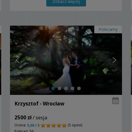
Zobacz więcej
Polecamy
Krzysztof - Wrocław
2500 zł
/ sesja
Ocena:
(5 opinii)
5,00 / 5
Poleceń: 56