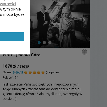
ywatności
.
 w tym oknie
lu może być w
Piotr - Jelenia Góra
1870 zł
/ sesja
Ocena:
(4 opinie)
5,00 / 5
Poleceń: 74
Jeśli szukacie Państwo pięknych i niepozowanych
zdjęć ślubnych - zapraszam do odwiedzenia mojej
galerii! Oferuję również albumy ślubne, szczegóły w
opisie! :-)