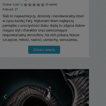
Ocena:
(0 opinii)
0,00 / 5
Poleceń: 27
Ślub to najważniejszy, doniosły i nieodwracalny dzień
w życiu każdej Pary. Wykonam Wam najlepszą
pamiątkę z uroczystości ślubu. Będą to zdjęcia ślubne
mające styl i charakter oraz uwieczniające
niepowtarzalną atmosferę. Na nich pokażę Wasze
szczęście, miłość, radość, uśmiechy, wzruszenia...
Zobacz więcej