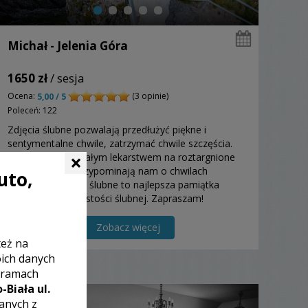
Michał - Jelenia Góra
1650 zł
/ sesja
Ocena:
(3 opinie)
5,00 / 5
Poleceń: 122
Zdjęcia ślubne pozwalają przedłużyć piękne i
sentymentalne chwile, zatrzymać chwile szczęścia.
×
Mogą być wspaniałym lekarstwem na roztargnione
serce i zawsze przypominają nam o chwilach
uto,
szczęścia. Zdjęcia ślubne to najlepsza pamiątka
rodzinna z uroczystości ślubnej. Zapraszam!
Zobacz więcej
też na
oich danych
 ramach
-Biała ul.
zanych z