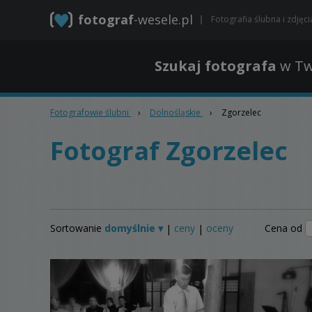
fotograf
-wesele.pl
Fotografia ślubna i zdjęc
Szukaj fotografa
w Tw
Fotografowie ślubni
›
Dolnośląskie
›
Zgorzelec
Fotograf Zgorzelec
Sortowanie
domyślnie ▾
ceny
oceny
Cena od
|
|