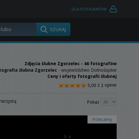
DLA FOTOGRAFÓW
Zdjęcia ślubne
Zgorzelec
- 46 fotografów
tografia ślubna Zgorzelec
- województwo Dolnośląskie
Ceny i oferty fotografii ślubnej
/
z
opinie
5,00
2
5
merzystą
Pokaż
Polecamy