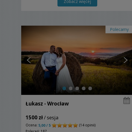
Zobacz więcej
Polecamy
Łukasz - Wrocław
1500 zł
/ sesja
Ocena:
(14 opinii)
5,00 / 5
Poleceń: 187