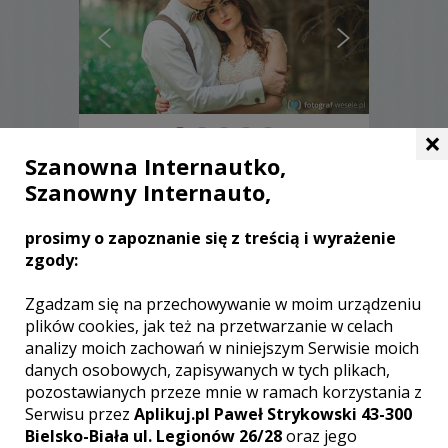
×
Szanowna Internautko,
Rafał - Dzierżoniów
Szanowny Internauto,
2500 zł
/ sesja
prosimy o zapoznanie się z treścią i wyrażenie
Ocena:
(1 opinia)
5,00 / 5
zgody:
Poleceń: 12
Wykonuję niepowtarzalne zdjęcia
Zgadzam się na przechowywanie w moim urządzeniu
ślubne, bez nienaturalnego pozowania i
plików cookies, jak też na przetwarzanie w celach
wyreżyserowanych kadrów. Plenery
analizy moich zachowań w niniejszym Serwisie moich
odbywają się indywidualnie, a wszystko
danych osobowych, zapisywanych w tych plikach,
dzieje się na luzie i z uśmiechem.
pozostawianych przeze mnie w ramach korzystania z
Serwisu przez
Aplikuj.pl Paweł Strykowski 43-300
Zobacz więcej
Bielsko-Biała ul. Legionów 26/28
oraz jego