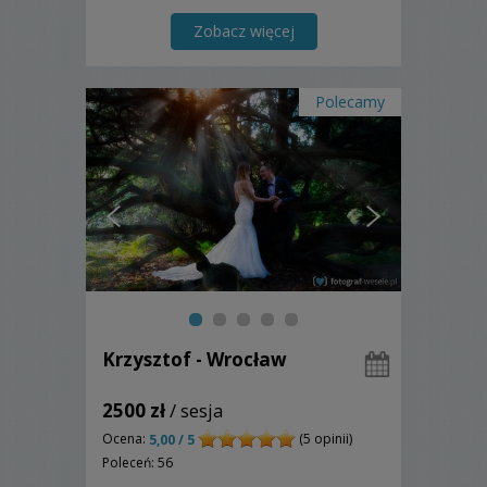
szczęście. Pozdrawiam serdecznie.
Artur
Zobacz więcej
Polecamy
Krzysztof - Wrocław
2500 zł
/ sesja
Ocena:
(5 opinii)
5,00 / 5
Poleceń: 56