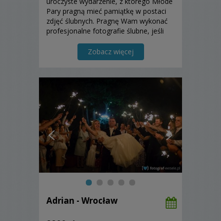
uroczyste wydarzenie, z którego Młode
Pary pragną mieć pamiątkę w postaci
zdjęć ślubnych. Pragnę Wam wykonać
profesjonalne fotografie ślubne, jeśli
mnie zatrudnicie do fotografowania
Waszego ślubu i wesela.
Zobacz więcej
Adrian - Wrocław