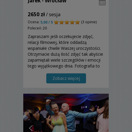
Jarek - Wrocław
2650 zł
/ sesja
Ocena:
(3 opinie)
5,00 / 5
Poleceń: 20
Zapraszam jeśli oczekujecie zdjęć,
relacji filmowej, które oddadzą
wspaniałe chwile Waszej uroczystości.
Otrzymacie dużą ilość zdjęć tak abyście
zapamiętali wiele szczegółów i emocji
tego wyjątkowego dnia. Fotografia to
dla mnie niezwykłe wspomnienia, to
piękne momenty i ważne wydarzenia
Zobacz więcej
utrwalona na zawsze dla Was i Waszych
najbliższych....