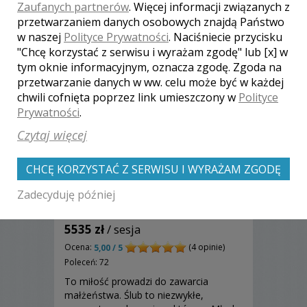
Zaufanych partnerów
. Więcej informacji związanych z
przetwarzaniem danych osobowych znajdą Państwo
w naszej
Polityce Prywatności
. Naciśniecie przycisku
"Chcę korzystać z serwisu i wyrażam zgodę" lub [x] w
tym oknie informacyjnym, oznacza zgodę. Zgoda na
przetwarzanie danych w ww. celu może być w każdej
chwili cofnięta poprzez link umieszczony w
Polityce
Prywatności
.
Czytaj więcej
CHCĘ KORZYSTAĆ Z SERWISU I WYRAŻAM ZGODĘ
Zadecyduję później
Irek - Wołów
5535 zł
/ sesja
Ocena:
(4 opinie)
5,00 / 5
Poleceń: 72
To miłość prowadzi do zawarcia
małżeństwa. Ślub to niezwykłe,