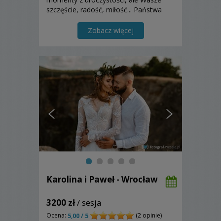
szczęście, radość, miłość... Państwa
uśmiech zadowolenia po otrzymaniu
zdjęć wynagradza włożony trud mojej
Zobacz więcej
pracy...
Karolina i Paweł - Wrocław
3200 zł
/ sesja
Ocena:
(2 opinie)
5,00 / 5