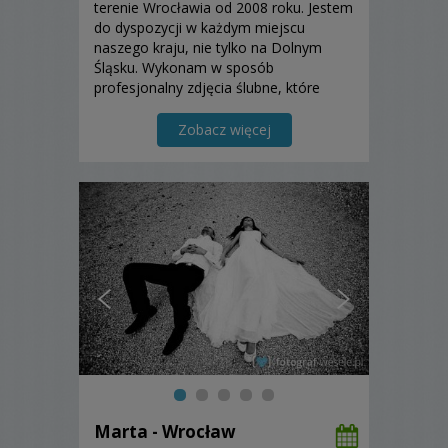
terenie Wrocławia od 2008 roku. Jestem
do dyspozycji w każdym miejscu
naszego kraju, nie tylko na Dolnym
Śląsku. Wykonam w sposób
profesjonalny zdjęcia ślubne, które
będą najlepszą pamiątką na bardzo
długie lata. Zapraszam Państwa do
Zobacz więcej
zapoznania się z moją ofertą.
Marta - Wrocław