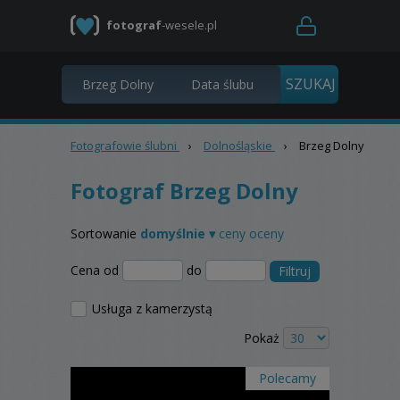
fotograf
-wesele.pl
Fotografowie ślubni
›
Dolnośląskie
›
Brzeg Dolny
Fotograf Brzeg Dolny
Sortowanie
domyślnie ▾
ceny
oceny
Cena od
do
Filtruj
Usługa z kamerzystą
Pokaż
Polecamy