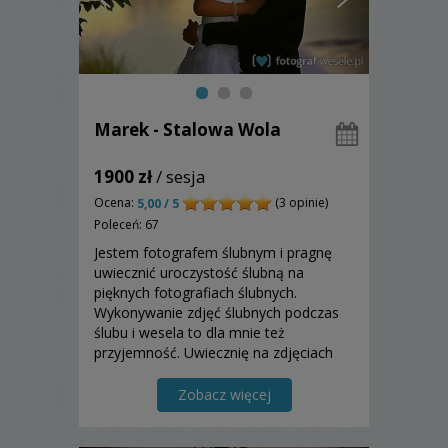
Marek - Stalowa Wola
1900 zł
/ sesja
Ocena:
(3 opinie)
5,00 / 5
Poleceń: 67
Jestem fotografem ślubnym i pragnę
uwiecznić uroczystość ślubną na
pięknych fotografiach ślubnych.
Wykonywanie zdjęć ślubnych podczas
ślubu i wesela to dla mnie też
przyjemność. Uwiecznię na zdjęciach
ślubnych emocje, wzruszenia, radość i
łzy płynące ze szczęścia. Zapraszam!
Zobacz więcej