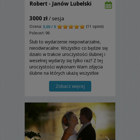
Robert - Janów Lubelski
3000 zł
/ sesja
Ocena:
(11 opinii)
5,00 / 5
Poleceń: 96
Ślub to wydarzenie niepowtarzalne,
nieodwracalne. Wszystko co będzie się
działo w trakcie uroczystości ślubnej i
weselnej wydarzy się tylko raz? Z tej
uroczystości wykonam Wam zdjęcia
ślubne na których ukażę wszystkie
najważniejsze chwile z uroczystości, jak
i Wasze szczęście, radość, miłość...
Zobacz więcej