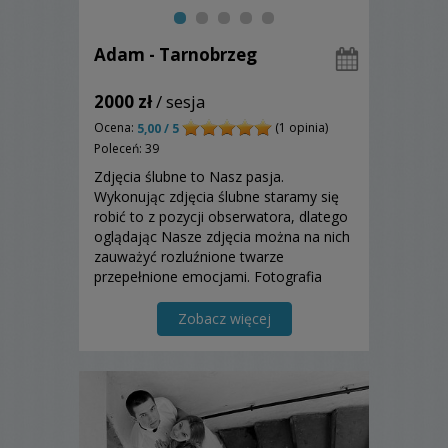
Adam - Tarnobrzeg
2000 zł
/ sesja
Ocena:
(1 opinia)
5,00 / 5
Poleceń: 39
Zdjęcia ślubne to Nasz pasja.
Wykonując zdjęcia ślubne staramy się
robić to z pozycji obserwatora, dlatego
oglądając Nasze zdjęcia można na nich
zauważyć rozluźnione twarze
przepełnione emocjami. Fotografia
ślubna to uwiecznianie
niepowtarzalnych obrazów. Staramy się
Zobacz więcej
uchwycić jak tylko potrafimy...