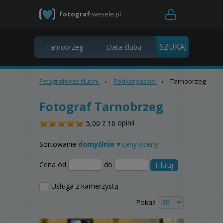
fotograf
-wesele.pl
Fotografowie ślubni
›
Podkarpackie
›
Tarnobrzeg
Fotograf Tarnobrzeg
/
z
opinii
5,00
10
5
Sortowanie
domyślnie ▾
ceny
oceny
Cena od
do
Filtruj
Usługa z kamerzystą
Pokaż