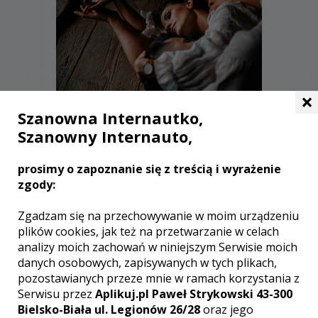
×
Szanowna Internautko,
Szanowny Internauto,
Łukasz - Kielce
prosimy o zapoznanie się z treścią i wyrażenie
4200 zł
/ sesja
zgody:
Ocena:
(4 opinie)
5,00 / 5
Poleceń: 101
Zgadzam się na przechowywanie w moim urządzeniu
"Fotografia to kęsy czasu, które można
plików cookies, jak też na przetwarzanie w celach
wziąć do ręki" - Angela Carter.
analizy moich zachowań w niniejszym Serwisie moich
danych osobowych, zapisywanych w tych plikach,
pozostawianych przeze mnie w ramach korzystania z
Serwisu przez
Aplikuj.pl Paweł Strykowski 43-300
Bielsko-Biała ul. Legionów 26/28
oraz jego