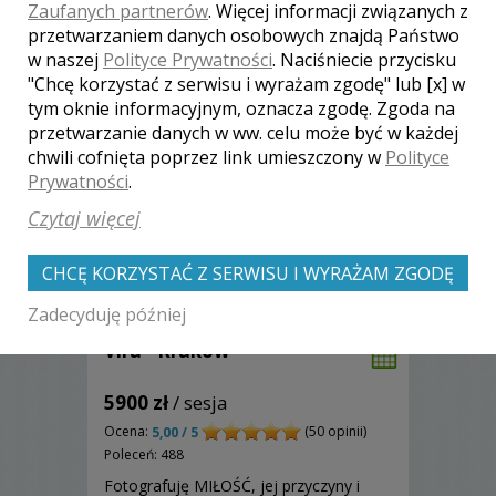
Zaufanych partnerów
. Więcej informacji związanych z
Zobacz więcej
przetwarzaniem danych osobowych znajdą Państwo
w naszej
Polityce Prywatności
. Naciśniecie przycisku
"Chcę korzystać z serwisu i wyrażam zgodę" lub [x] w
tym oknie informacyjnym, oznacza zgodę. Zgoda na
przetwarzanie danych w ww. celu może być w każdej
chwili cofnięta poprzez link umieszczony w
Polityce
Prywatności
.
Czytaj więcej
CHCĘ KORZYSTAĆ Z SERWISU I WYRAŻAM ZGODĘ
Zadecyduję później
Vira - Kraków
5900 zł
/ sesja
Ocena:
(50 opinii)
5,00 / 5
Poleceń: 488
Fotografuję MIŁOŚĆ, jej przyczyny i