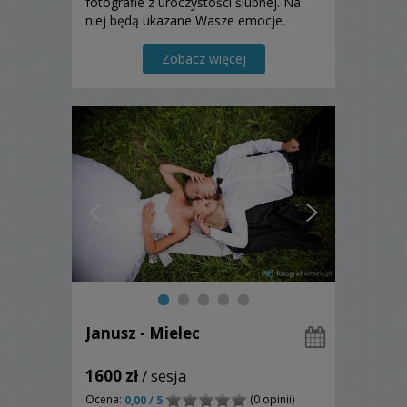
fotografie z uroczystości ślubnej. Na
niej będą ukazane Wasze emocje.
Zapraszam do skorzystania mojej
oferty.
Zobacz więcej
Janusz - Mielec
1600 zł
/ sesja
Ocena:
(0 opinii)
0,00 / 5