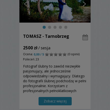
TOMASZ - Tarnobrzeg
2500 zł
/ sesja
Ocena:
(0 opinii)
0,00 / 5
Poleceń: 23
Fotograf ślubny to zawód niezwykle
pasjonujący, ale jednocześnie
odpowiedzialny i wymagający. Dlatego
do fotografii ślubnej podchodzę w pełni
profesjonalnie. Korzystam z
profesjonalnych pełnoklatkowych
aparatów fotograficznych sytemu
Nikona oraz super jasnej optyki Nikkor .
Zobacz więcej
Wykonuję fotografie w świetle