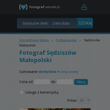
fotograf
-wesele.pl
Fotografowie ślubni
›
Podkarpackie
›
Sędziszów
Małopolski
Fotograf Sędziszów
Małopolski
Sortowanie
domyślnie ▾
ceny
oceny
Cena od
do
Filtruj
Usługa z kamerzystą
Pokaż