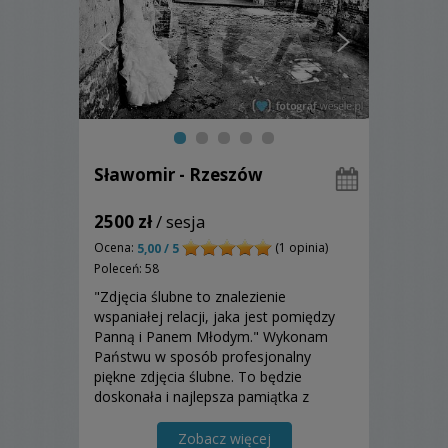
Sławomir - Rzeszów
2500 zł
/ sesja
Ocena:
(1 opinia)
5,00 / 5
Poleceń: 58
"Zdjęcia ślubne to znalezienie
wspaniałej relacji, jaka jest pomiędzy
Panną i Panem Młodym." Wykonam
Państwu w sposób profesjonalny
piękne zdjęcia ślubne. To będzie
doskonała i najlepsza pamiątka z
uroczystości ślubnej i organizowanego
wesela. Zapraszam Państwa do
Zobacz więcej