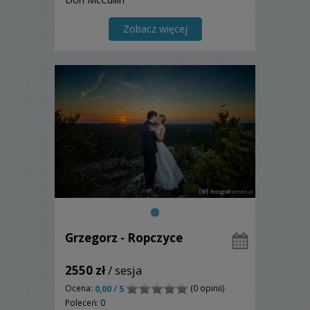
Zobacz więcej
Grzegorz - Ropczyce
2550 zł
/ sesja
Ocena:
(0 opinii)
0,00 / 5
Poleceń: 0