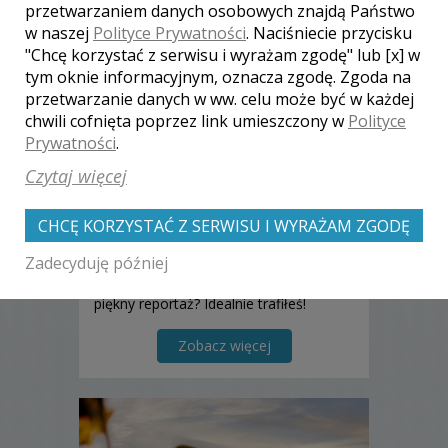
przetwarzaniem danych osobowych znajdą Państwo
w naszej
Polityce Prywatności
. Naciśniecie przycisku
"Chcę korzystać z serwisu i wyrażam zgodę" lub [x] w
tym oknie informacyjnym, oznacza zgodę. Zgoda na
Róża - Rzeszów
przetwarzanie danych w ww. celu może być w każdej
chwili cofnięta poprzez link umieszczony w
Polityce
3200 zł
/ sesja
Prywatności
.
Ocena:
(0 opinii)
0,00 / 5
Czytaj więcej
Poleceń: 0
Miłość jest dla mnie inspiracją, swoje
kadry wypełniam wrażliwością,
CHCĘ KORZYSTAĆ Z SERWISU I WYRAŻAM ZGODĘ
delikatnością i pięknem płynącym z
Zadecyduję później
uczuć ❤️ Uwielbiam to co robię! Szukasz
osoby która przygotuje dla Ciebie
piękny reportaż? Idealnie trafiłeś!
Posiadam jeszcze wolne terminy na rok
2024 i 2025.
Zobacz więcej