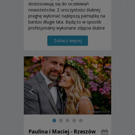
dostosowuję się do oczekiwań
nowożeńców. Z uroczystości ślubnej
pragnę wykonać najlepszą pamiątkę na
bardzo długie lata. Będą to w sposób
profesjonalny wykonane zdjęcia ślubne
o wysokiej jakości. Zapraszam do
zapoznania się z moją ofertą i do
Zobacz więcej
skorzystania z niej.
Paulina i Maciej - Rzeszów