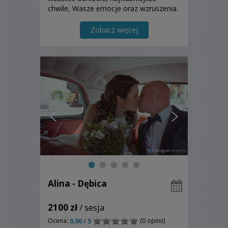
chwile, Wasze emocje oraz wzruszenia.
Zawsze przy wykonywaniu zdjęć i
fotografii ślubnej stawiam na
Zobacz więcej
naturalność.
Alina - Dębica
2100 zł
/ sesja
Ocena:
(0 opinii)
0,00 / 5