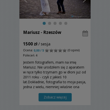
Mariusz - Rzeszów
1500 zł
/ sesja
Ocena:
(0 opinii)
0,00 / 5
Poleceń: 4
Jestem fotografem, mam na imię
Mariusz. Nie urodziłem się z aparatem
w ręce tylko trzymam go w dłoni już od
2011 roku - czyli z jakieś 10
lat.Dokładnie, fotografia to moja pasja,
jedna z wielu, niemniej właśnie ona
zmieniła moje życie. Wcześniej
fotografowałem krajobrazy obecnie
Zobacz więcej
wylacznie ludzi.