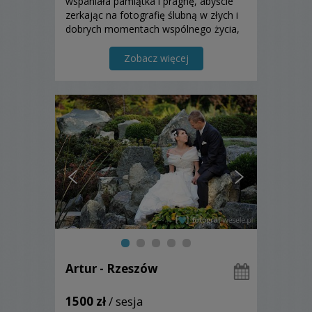
wspaniała pamiątka i pragnę, abyście
zerkając na fotografię ślubną w złych i
dobrych momentach wspólnego życia,
abyście na nowo przeżywali radość i
szczęście tamtych dni. Zapraszam!
Zobacz więcej
Artur - Rzeszów
1500 zł
/ sesja