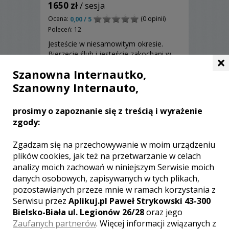
1650 zł
/ sesja
Ocena:
(0 opinii)
0,00 / 5
Poleceń: 12
Jesteście w niesamowitym okresie.
Bierzecie ślub i jesteście zakochani w
×
sobie po uszy. Jesteście stylowi,
Szanowna Internautko,
zabawni i posiadacie swój smak.
Doceniacie kreatywność i chcecie, aby
Szanowny Internauto,
Wasze zdjęcia były docenianie przez
całe życie. Zapraszam do zapoznania
prosimy o zapoznanie się z treścią i wyrażenie
się z moją ofertą.
Zobacz więcej
zgody:
Zgadzam się na przechowywanie w moim urządzeniu
plików cookies, jak też na przetwarzanie w celach
analizy moich zachowań w niniejszym Serwisie moich
danych osobowych, zapisywanych w tych plikach,
pozostawianych przeze mnie w ramach korzystania z
Serwisu przez
Aplikuj.pl Paweł Strykowski 43-300
Bielsko-Biała ul. Legionów 26/28
oraz jego
Zaufanych partnerów
. Więcej informacji związanych z