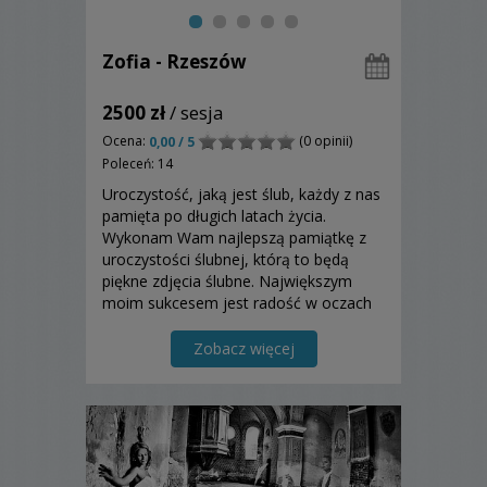
Zofia - Rzeszów
2500 zł
/ sesja
Ocena:
(0 opinii)
0,00 / 5
Poleceń: 14
Uroczystość, jaką jest ślub, każdy z nas
pamięta po długich latach życia.
Wykonam Wam najlepszą pamiątkę z
uroczystości ślubnej, którą to będą
piękne zdjęcia ślubne. Największym
moim sukcesem jest radość w oczach
młodych par, które po raz pierwszy
oglądają zdjęcia za swojego ślubu.
Zobacz więcej
Zapraszam.