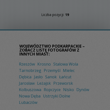
Liczba pozycji:
19
WOJEWÓDZTWO PODKARPACKIE –
ZOBACZ LISTĘ FOTOGRAFÓW Z
INNYCH MIAST:
Rzeszów
Krosno
Stalowa Wola
Tarnobrzeg
Przemyśl
Mielec
Dębica
Jasło
Sanok
Łańcut
Jarosław
Leżajsk
Przeworsk
Kolbuszowa
Ropczyce
Nisko
Dynów
Nowa Dęba
Ustrzyki Dolne
Lubaczów