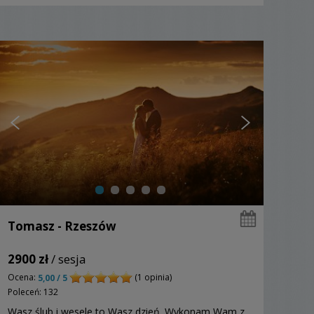
Tomasz - Rzeszów
2900 zł
/ sesja
Ocena:
(1 opinia)
5,00 / 5
Poleceń: 132
Wasz ślub i wesele to Wasz dzień. Wykonam Wam z