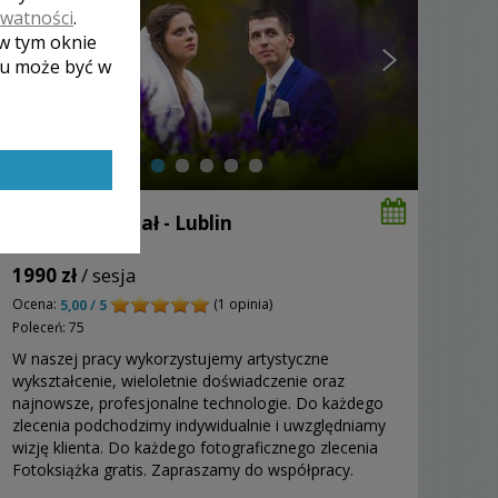
ywatności
.
 w tym oknie
lu może być w
Dorota i Michał - Lublin
1990 zł
/ sesja
Ocena:
(1 opinia)
5,00 / 5
Poleceń: 75
W naszej pracy wykorzystujemy artystyczne
wykształcenie, wieloletnie doświadczenie oraz
najnowsze, profesjonalne technologie. Do każdego
zlecenia podchodzimy indywidualnie i uwzględniamy
wizję klienta. Do każdego fotograficznego zlecenia
Fotoksiążka gratis. Zapraszamy do współpracy.