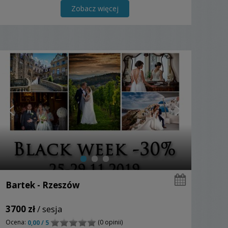
Zobacz więcej
Bartek - Rzeszów
3700 zł
/ sesja
Ocena:
(0 opinii)
0,00 / 5