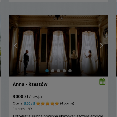
Anna - Rzeszów
3000 zł
/ sesja
Ocena:
(4 opinie)
5,00 / 5
Poleceń: 199
Fotografia ślubna powinna ukazywać szczere emocje,