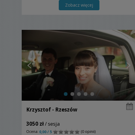
Zobacz więcej
Krzysztof - Rzeszów
3050 zł
/ sesja
Ocena:
(0 opinii)
0,00 / 5