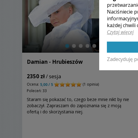
przetwarzani
Naciśniecie p
informacyjny
każdej chwili
Czytaj więcej
Zadecyduję p
Damian - Hrubieszów
2350 zł
/ sesja
Ocena:
(1 opinia)
5,00 / 5
Poleceń: 33
Staram się pokazać to, czego beze mnie nikt by nie
zobaczył. Zapraszam do zapoznania się z moją
ofertą i do skorzystania niej.