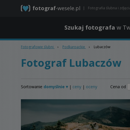
fotograf
-wesele.pl
Fotografia ślubna i zdjęc
Szukaj fotografa
w Tw
Fotografowie ślubni
›
Podkarpackie
›
Lubaczów
Fotograf Lubaczów
Sortowanie
domyślnie ▾
ceny
oceny
Cena od
|
|