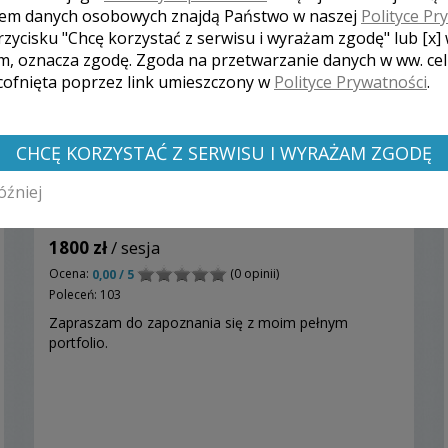
em danych osobowych znajdą Państwo w naszej
Polityce Pr
rzycisku "Chcę korzystać z serwisu i wyrażam zgodę" lub [x]
m, oznacza zgodę. Zgoda na przetwarzanie danych w ww. ce
 cofnięta poprzez link umieszczony w
Polityce Prywatności
.
CHCĘ KORZYSTAĆ Z SERWISU I WYRAŻAM ZGODĘ
óźniej
Paweł - Zamość
1800 zł
/ sesja
Ocena:
(0 opinii)
0,00 / 5
Poleceń: 103
Zapraszam do zapoznania się z moim pełnym
portfolio.