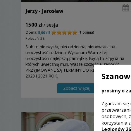
Jerzy - Jarosław
1500 zł
/ sesja
Ocena:
(1 opinia)
5,00 / 5
Poleceń: 28
Ślub to niezwykła, niecodzienna, nieodwracalna
uroczystość rodzinna. Wykonam Wam z tej
uroczystości najlepszą pamiątkę. Będą to zdjęcia na
których uwiecznię m.in. Wasze szczęście, radość?
PRZYJMOWANE SĄ TERMINY DO REALIZACJI NA
Szanown
2020 i 2021 ROK.
Zobacz więcej
prosimy o za
Zgadzam się 
przetwarzani
osobowych, z
korzystania 
Legionów 26