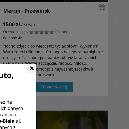
Marcin - Przeworsk
1500 zł
/ sesja
Ocena:
(0 opinii)
0,00 / 5
Poleceń: 42
"Jedno zdjęcie to więcej niż tysiąc słów". Wykonam
Wam zdjęcia ślubne, które będą najlepszą pamiątką z
uroczystości ślubnej na bardzo długie lata. Na nich
ukażę m.in. Wasze szczęście, radość, miłość,
×
wzruszenia i inne emocje z najważniejszej chwili
uto,
Waszego życia. Zapraszam.
Zobacz więcej
też na
oich danych
 ramach
-Biała ul.
zanych z