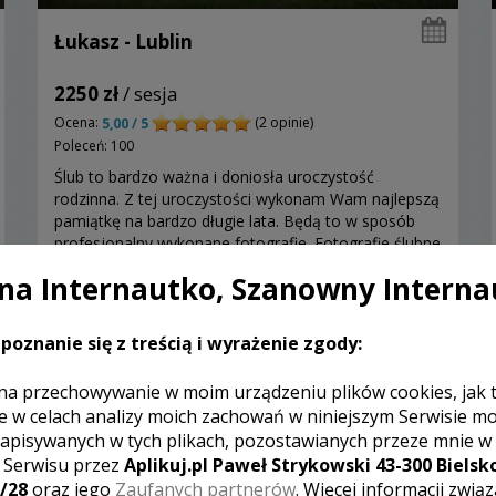
Łukasz - Lublin
2250 zł
/ sesja
Ocena:
(2 opinie)
5,00 / 5
Poleceń: 100
Ślub to bardzo ważna i doniosła uroczystość
rodzinna. Z tej uroczystości wykonam Wam najlepszą
pamiątkę na bardzo długie lata. Będą to w sposób
profesjonalny wykonane fotografie. Fotografie ślubne
w moim wykonaniu posiadają charakter reportażowy.
a Internautko, Szanowny Interna
Zapraszam do zapoznania się z moją ofertą.
Zobacz więcej
poznanie się z treścią i wyrażenie zgody:
na przechowywanie w moim urządzeniu plików cookies, jak 
e w celach analizy moich zachowań w niniejszym Serwisie m
apisywanych w tych plikach, pozostawianych przeze mnie w
z Serwisu przez
Aplikuj.pl Paweł Strykowski 43-300 Bielsko
/28
oraz jego
Zaufanych partnerów
. Więcej informacji zwią