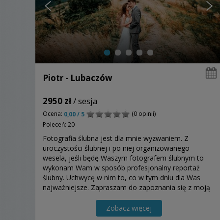
Piotr - Lubaczów
2950 zł
/ sesja
Ocena:
(0 opinii)
0,00 / 5
Poleceń: 20
Fotografia ślubna jest dla mnie wyzwaniem. Z
uroczystości ślubnej i po niej organizowanego
wesela, jeśli będę Waszym fotografem ślubnym to
wykonam Wam w sposób profesjonalny reportaż
ślubny. Uchwycę w nim to, co w tym dniu dla Was
najważniejsze. Zapraszam do zapoznania się z moją
ofertą.
Zobacz więcej