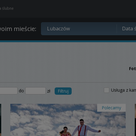
ia ślubne
oim mieście:
Fo
Usługa z ka
do
zł
Filtruj
Polecamy