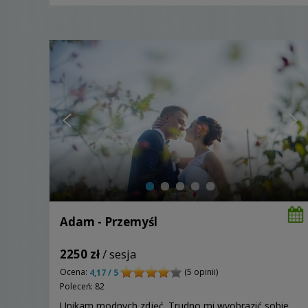
Adam - Przemyśl
2250 zł
/ sesja
Ocena:
(5 opinii)
4,17 / 5
Poleceń: 82
Unikam modnych zdjęć. Trudno mi wyobrazić sobie