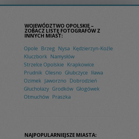
WOJEWÓDZTWO OPOLSKIE –
ZOBACZ LISTĘ FOTOGRAFÓW Z
INNYCH MIAST:
Opole
Brzeg
Nysa
Kędzierzyn-Koźle
Kluczbork
Namysłów
Strzelce Opolskie
Krapkowice
Prudnik
Olesno
Głubczyce
Iława
Ozimek
Jaworzno
Dobrodzień
Głuchołazy
Grodków
Głogówek
Otmuchów
Praszka
NAJPOPULARNIEJSZE MIASTA: