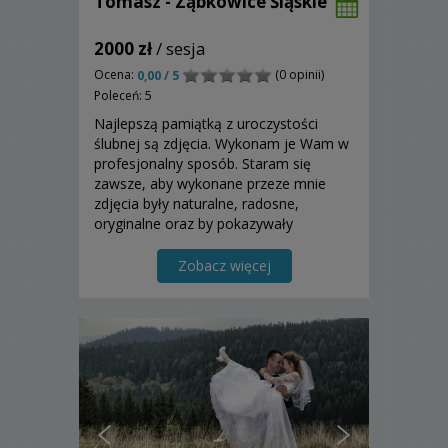
Tomasz - Ząbkowice Śląskie
2000 zł
/ sesja
Ocena:
(0 opinii)
0,00 / 5
Poleceń: 5
Najlepszą pamiątką z uroczystości
ślubnej są zdjęcia. Wykonam je Wam w
profesjonalny sposób. Staram się
zawsze, aby wykonane przeze mnie
zdjęcia były naturalne, radosne,
oryginalne oraz by pokazywały
towarzyszące temu wydarzeniu uczucia
i emocje. Zapraszam do skorzystania z
Zobacz więcej
mojej oferty.