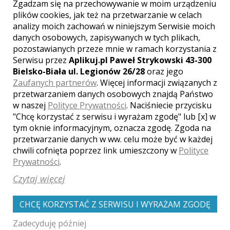
Zgadzam się na przechowywanie w moim urządzeniu
plików cookies, jak też na przetwarzanie w celach
analizy moich zachowań w niniejszym Serwisie moich
danych osobowych, zapisywanych w tych plikach,
pozostawianych przeze mnie w ramach korzystania z
Serwisu przez
Aplikuj.pl Paweł Strykowski 43-300
Bielsko-Biała ul. Legionów 26/28
oraz jego
Zaufanych partnerów
. Więcej informacji związanych z
przetwarzaniem danych osobowych znajdą Państwo
w naszej
Polityce Prywatności
. Naciśniecie przycisku
"Chcę korzystać z serwisu i wyrażam zgodę" lub [x] w
Marcin - Kłodzko
tym oknie informacyjnym, oznacza zgodę. Zgoda na
przetwarzanie danych w ww. celu może być w każdej
1650 zł
/ sesja
chwili cofnięta poprzez link umieszczony w
Polityce
Ocena:
(1 opinia)
5,00 / 5
Prywatności
.
Poleceń: 38
Czytaj więcej
Z czasem marzenia zostają zastąpione
przez wspomnienia i wtedy właśnie
CHCĘ KORZYSTAĆ Z SERWISU I WYRAŻAM ZGODĘ
moje zdjęcia pozwolą się cieszyć
Państwu na nowo, dawno utraconą w
Zadecyduję później
pamięci sytuacją, miejscem, chwilą.