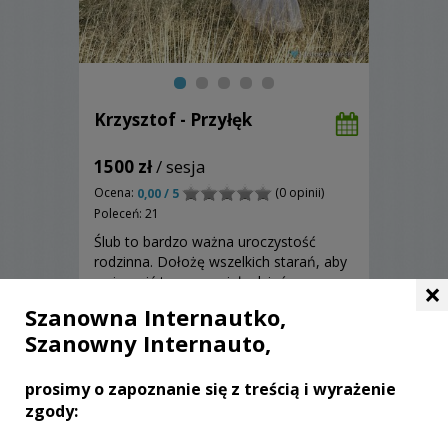
Krzysztof - Przyłęk
1500 zł
/ sesja
Ocena:
(0 opinii)
0,00 / 5
Poleceń: 21
Ślub to bardzo ważna uroczystość
rodzinna. Dołożę wszelkich starań, aby
uwiecznić ten wspaniały dzień.
×
Szanowna Internautko,
Szanowny Internauto,
Zobacz więcej
prosimy o zapoznanie się z treścią i wyrażenie
zgody: