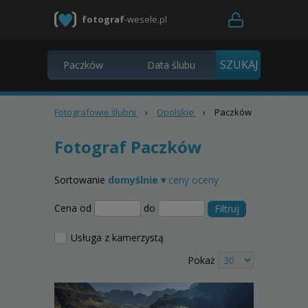
fotograf
-wesele.pl
Fotografowie ślubni
›
Opolskie
›
Paczków
Fotograf Paczków
Sortowanie
domyślnie ▾
ceny
oceny
Cena od
do
Filtruj
Usługa z kamerzystą
Pokaż