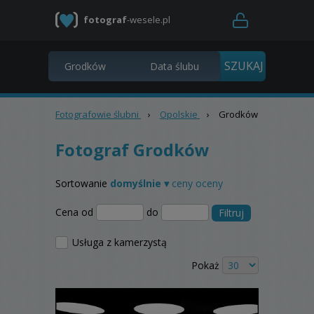
fotograf
-wesele.pl
Fotografowie ślubni
›
Opolskie
›
Grodków
Fotograf Grodków
Sortowanie
domyślnie ▾
ceny
oceny
Cena od
do
Filtruj
Usługa z kamerzystą
Pokaż