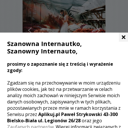
×
Szanowna Internautko,
Szanowny Internauto,
prosimy o zapoznanie się z treścią i wyrażenie
Stanisław - Opole
zgody:
5900 zł
/ sesja
Zgadzam się na przechowywanie w moim urządzeniu
plików cookies, jak też na przetwarzanie w celach
Ocena:
(1 opinia)
5,00 / 5
analizy moich zachowań w niniejszym Serwisie moich
Poleceń: 47
danych osobowych, zapisywanych w tych plikach,
Fotograf z wieloma pomysłami i
pozostawianych przeze mnie w ramach korzystania z
świetnym okiem do wychwycania
Serwisu przez
Aplikuj.pl Paweł Strykowski 43-300
pięknych emocji podczas reportażu.
Bielsko-Biała ul. Legionów 26/28
oraz jego
Zaufanych partnerów
. Więcej informacji związanych z