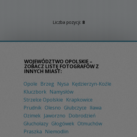
Liczba pozycji:
8
WOJEWÓDZTWO OPOLSKIE –
ZOBACZ LISTĘ FOTOGRAFÓW Z
INNYCH MIAST:
Opole
Brzeg
Nysa
Kędzierzyn-Koźle
Kluczbork
Namysłów
Strzelce Opolskie
Krapkowice
Prudnik
Olesno
Głubczyce
Iława
Ozimek
Jaworzno
Dobrodzień
Głuchołazy
Głogówek
Otmuchów
Praszka
Niemodlin