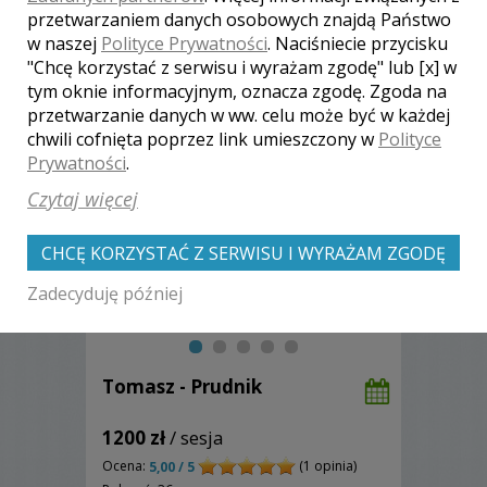
przetwarzaniem danych osobowych znajdą Państwo
w naszej
Polityce Prywatności
. Naciśniecie przycisku
Zobacz więcej
"Chcę korzystać z serwisu i wyrażam zgodę" lub [x] w
tym oknie informacyjnym, oznacza zgodę. Zgoda na
przetwarzanie danych w ww. celu może być w każdej
chwili cofnięta poprzez link umieszczony w
Polityce
Prywatności
.
Czytaj więcej
CHCĘ KORZYSTAĆ Z SERWISU I WYRAŻAM ZGODĘ
Zadecyduję później
Tomasz - Prudnik
1200 zł
/ sesja
Ocena:
(1 opinia)
5,00 / 5