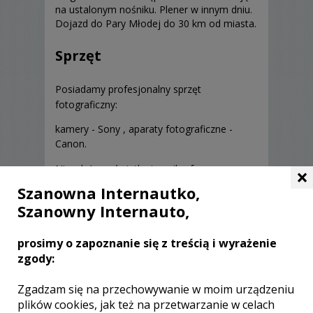
na ustalonym nośniku. Plener w innym dniu.
Dojazd do Pary Młodej do 30 km od miasta.
Sprzęt
Posiadamy profesjonalny sprzęt
fotograficzny:
kamery - Sony , aparaty fotograficzne -
Canon.
Niezależne oświetlenie, mikrofony
×
zewnętrzne.
Szanowna Internautko,
Szanowny Internauto,
prosimy o zapoznanie się z treścią i wyrażenie
zgody:
Opinie o fotografie (0)
Zgadzam się na przechowywanie w moim urządzeniu
plików cookies, jak też na przetwarzanie w celach