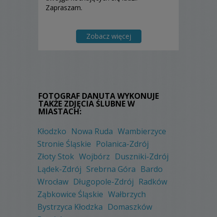
Zapraszam.
Zobacz więcej
FOTOGRAF DANUTA WYKONUJE
TAKŻE ZDJĘCIA ŚLUBNE W
MIASTACH:
Kłodzko
Nowa Ruda
Wambierzyce
Stronie Śląskie
Polanica-Zdrój
Złoty Stok
Wojbórz
Duszniki-Zdrój
Lądek-Zdrój
Srebrna Góra
Bardo
Wrocław
Długopole-Zdrój
Radków
Ząbkowice Śląskie
Wałbrzych
Bystrzyca Kłodzka
Domaszków