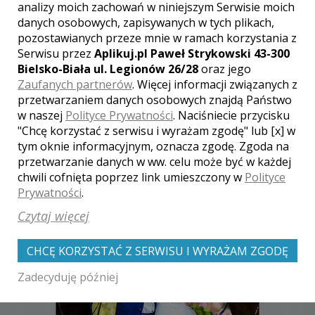
analizy moich zachowań w niniejszym Serwisie moich
danych osobowych, zapisywanych w tych plikach,
pozostawianych przeze mnie w ramach korzystania z
[ brak komentarzy ]
Serwisu przez
Aplikuj.pl Paweł Strykowski 43-300
Bielsko-Biała ul. Legionów 26/28
oraz jego
Zaufanych partnerów
. Więcej informacji związanych z
przetwarzaniem danych osobowych znajdą Państwo
w naszej
Polityce Prywatności
. Naciśniecie przycisku
"Chcę korzystać z serwisu i wyrażam zgodę" lub [x] w
Zobacz także galerie
tym oknie informacyjnym, oznacza zgodę. Zgoda na
przetwarzanie danych w ww. celu może być w każdej
innych fotografów
chwili cofnięta poprzez link umieszczony w
Polityce
Prywatności
.
Czytaj więcej
CHCĘ KORZYSTAĆ Z SERWISU I WYRAŻAM ZGODĘ
Zadecyduję później