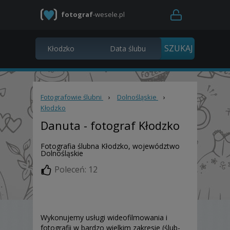
fotograf
-wesele.pl
Fotografowie ślubni
›
Dolnośląskie
›
Kłodzko
Danuta
- fotograf Kłodzko
Fotografia ślubna Kłodzko, województwo
Dolnośląskie
Poleceń: 12
Wykonujemy usługi wideofilmowania i
fotografii w bardzo wielkim zakresie (ślub-