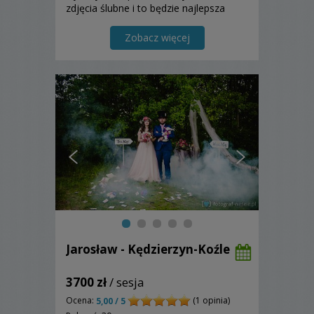
zdjęcia ślubne i to będzie najlepsza
pamiątka tego wspaniałego dnia.
Zapraszam do skorzystania z mojej
Zobacz więcej
oferty.
Jarosław - Kędzierzyn-Koźle
3700 zł
/ sesja
Ocena:
(1 opinia)
5,00 / 5