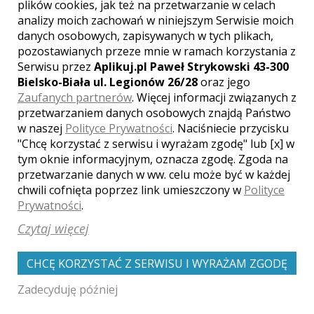
plików cookies, jak też na przetwarzanie w celach
Ocena:
(0 opinii)
0,00 / 5
analizy moich zachowań w niniejszym Serwisie moich
Poleceń: 5
danych osobowych, zapisywanych w tych plikach,
Fotografia Ślubna nie musi być nudna...
pozostawianych przeze mnie w ramach korzystania z
:-) Zapraszam do zapoznania się z moją
Serwisu przez
Aplikuj.pl Paweł Strykowski 43-300
ofertą i do skorzystania z niej.
Bielsko-Biała ul. Legionów 26/28
oraz jego
Zaufanych partnerów
. Więcej informacji związanych z
przetwarzaniem danych osobowych znajdą Państwo
w naszej
Polityce Prywatności
. Naciśniecie przycisku
Zobacz więcej
"Chcę korzystać z serwisu i wyrażam zgodę" lub [x] w
tym oknie informacyjnym, oznacza zgodę. Zgoda na
przetwarzanie danych w ww. celu może być w każdej
chwili cofnięta poprzez link umieszczony w
Polityce
Prywatności
.
Czytaj więcej
CHCĘ KORZYSTAĆ Z SERWISU I WYRAŻAM ZGODĘ
Zadecyduję później