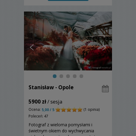
lepiej się poznać i
Stanisław - Opole
5900 zł
/ sesja
Ocena:
(1 opinia)
5,00 / 5
Poleceń: 47
Fotograf z wieloma pomysłami i
świetnym okiem do wychwycania