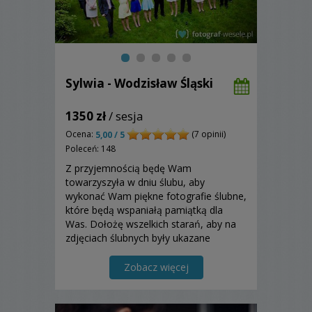
Sylwia - Wodzisław Śląski
1350 zł
/ sesja
Ocena:
(7 opinii)
5,00 / 5
Poleceń: 148
Z przyjemnością będę Wam
towarzyszyła w dniu ślubu, aby
wykonać Wam piękne fotografie ślubne,
które będą wspaniałą pamiątką dla
Was. Dołożę wszelkich starań, aby na
zdjęciach ślubnych były ukazane
wszystkie najważniejsze i doniosłe
chwile z całej uroczystości ślubnej.
Zobacz więcej