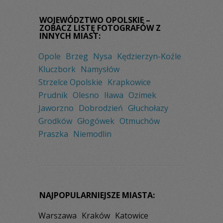
WOJEWÓDZTWO OPOLSKIE –
ZOBACZ LISTĘ FOTOGRAFÓW Z
INNYCH MIAST:
Opole
Brzeg
Nysa
Kędzierzyn-Koźle
Kluczbork
Namysłów
Strzelce Opolskie
Krapkowice
Prudnik
Olesno
Iława
Ozimek
Jaworzno
Dobrodzień
Głuchołazy
Grodków
Głogówek
Otmuchów
Praszka
Niemodlin
NAJPOPULARNIEJSZE MIASTA:
Warszawa
Kraków
Katowice