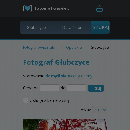
fotograf
-wesele.pl
Fotografowie ślubni
›
Opolskie
›
Głubczyce
Fotograf Głubczyce
Sortowanie
domyślnie ▾
ceny
oceny
Cena od
do
Filtruj
Usługa z kamerzystą
Pokaż