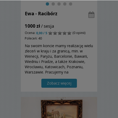
Ewa - Racibórz
1000 zł
/ sesja
Ocena:
(0 opinii)
0,00 / 5
Poleceń: 40
Na swoim koncie mamy realizację wielu
zleceń w kraju i za granicą, min. w
Wenecji, Paryżu, Barcelonie, Bawarii,
Wiedniu i Pradze, a także Krakowie,
Wrocławiu, Katowicach, Poznaniu,
Warszawie. Pracujemy na
profesjonalnym, wysokiej klasy sprzęcie
marki Canon, Sony oraz Apple.
Zobacz więcej
Jesteśmy przygotowani do każdych
warunków, które zastaniemy wykonując
dla P...