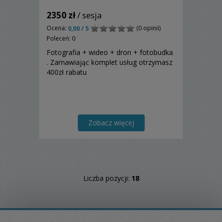
2350 zł
/ sesja
Ocena:
(0 opinii)
0,00 / 5
Poleceń: 0
Fotografia + wideo + dron + fotobudka
. Zamawiając komplet usług otrzymasz
400zł rabatu
Zobacz więcej
Liczba pozycji:
18