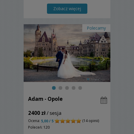
niezapomnianą pamiątką na całe lata.
Zobacz więcej
Polecamy
Adam - Opole
2400 zł
/ sesja
Ocena:
(14 opinii)
5,00 / 5
Poleceń: 120