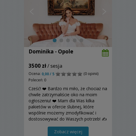
Dominika - Opole
3500 zł
/ sesja
Ocena:
(0 opinii)
0,00 / 5
Poleceń: 0
Cześć! ❤️ Bardzo mi miło, że chociaż na
chwile zatrzymaliście oko na moim
ogłoszeniu! ❤️ Mam dla Was kilka
pakietów w ofercie ślubnej, które
wspólnie możemy zmodyfikować i
dostosowywać do Waszych potrzeb! ✍️
Każda para dostaje ode mnie sesję
narzeczeńską w gratisie, abyśmy mogli
Zobacz więcej