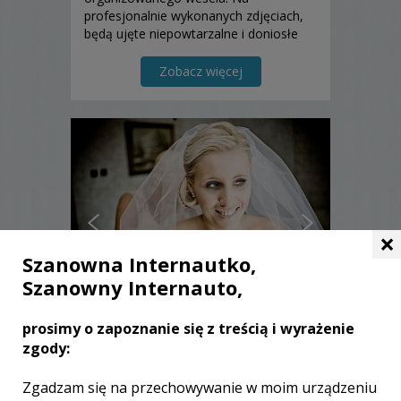
profesjonalnie wykonanych zdjęciach,
będą ujęte niepowtarzalne i doniosłe
chwile, radość, wzruszenia, gesty ...
Zapraszam do zapoznania się z moją
Zobacz więcej
ofertą!
×
Szanowna Internautko,
Szanowny Internauto,
prosimy o zapoznanie się z treścią i wyrażenie
Tobiasz - Kędzierzyn-Koźle
zgody:
2000 zł
/ sesja
Zgadzam się na przechowywanie w moim urządzeniu