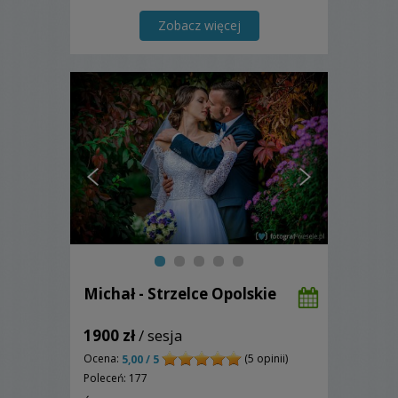
szczęście. Pozdrawiam serdecznie.
Artur
Zobacz więcej
Michał - Strzelce Opolskie
1900 zł
/ sesja
Ocena:
(5 opinii)
5,00 / 5
Poleceń: 177