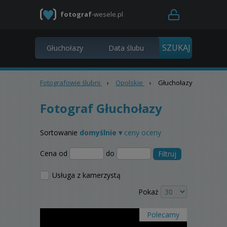
fotograf
-wesele.pl
Fotografowie ślubni
›
Opolskie
›
Głuchołazy
Fotograf Głuchołazy
Sortowanie
domyślnie ▾
ceny
oceny
Cena od
do
Filtruj
Usługa z kamerzystą
Pokaż
Polecamy