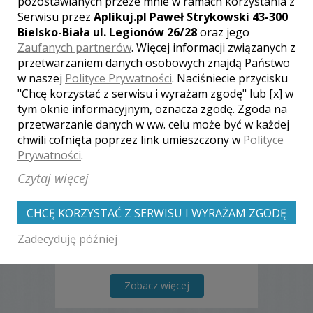
pozostawianych przeze mnie w ramach korzystania z
Serwisu przez
Aplikuj.pl Paweł Strykowski 43-300
Bielsko-Biała ul. Legionów 26/28
oraz jego
Zaufanych partnerów
. Więcej informacji związanych z
przetwarzaniem danych osobowych znajdą Państwo
w naszej
Polityce Prywatności
. Naciśniecie przycisku
"Chcę korzystać z serwisu i wyrażam zgodę" lub [x] w
Robert - Strzelce Opolskie
tym oknie informacyjnym, oznacza zgodę. Zgoda na
przetwarzanie danych w ww. celu może być w każdej
2000 zł
/ sesja
chwili cofnięta poprzez link umieszczony w
Polityce
Ocena:
(0 opinii)
0,00 / 5
Prywatności
.
Poleceń: 45
Czytaj więcej
Każdy reportaż ślubny to dla mnie
Wielkie wyzwanie, a zarazem ogromna
CHCĘ KORZYSTAĆ Z SERWISU I WYRAŻAM ZGODĘ
przyjemność. Dlatego podczas realizacji
zdjęć daję z siebie wszystko, abyście
Zadecyduję później
dożywając razem szczęśliwej starości z
uśmiechem na twarzy powracali do
chwil, które dla Was uwieczniłem na
fotografiach. Zapraszam do
Zobacz więcej
współpracy;] Robert Stręg