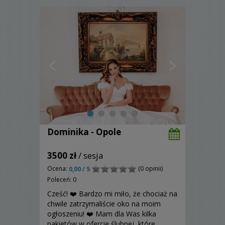
Dominika - Opole
3500 zł
/ sesja
Ocena:
(0 opinii)
0,00 / 5
Poleceń: 0
Cześć! ❤️ Bardzo mi miło, że chociaż na
chwile zatrzymaliście oko na moim
ogłoszeniu! ❤️ Mam dla Was kilka
pakietów w ofercie ślubnej, które