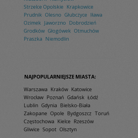
Strzelce Opolskie
Krapkowice
Prudnik
Olesno
Głubczyce
Iława
Ozimek
Jaworzno
Dobrodzień
Grodków
Głogówek
Otmuchów
Praszka
Niemodlin
NAJPOPULARNIEJSZE MIASTA:
Warszawa
Kraków
Katowice
Wrocław
Poznań
Gdańsk
Łódź
Lublin
Gdynia
Bielsko-Biała
Zakopane
Opole
Bydgoszcz
Toruń
Częstochowa
Kielce
Rzeszów
Gliwice
Sopot
Olsztyn