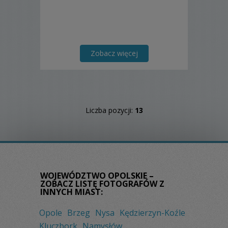
Zobacz więcej
Liczba pozycji:
13
WOJEWÓDZTWO OPOLSKIE –
ZOBACZ LISTĘ FOTOGRAFÓW Z
INNYCH MIAST:
Opole
Brzeg
Nysa
Kędzierzyn-Koźle
Kluczbork
Namysłów