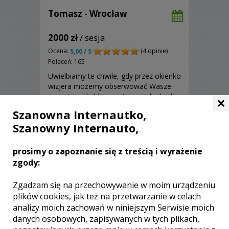
Tomasz - Wrocław
2000 zł
/ sesja
Ocena:
(4 opinie)
5,00 / 5
Poleceń: 165
Uwielbiamy te chwile, gdy przez okienko
wizjera możemy obserwować Wasze
emocje, radość z przeżywanych chwil,
×
niezwykłe uniesienia i ciche
Szanowna Internautko,
westchnienia. Tworzenie reportażu z
Szanowny Internauto,
Waszego dnia jest odpowiedzialnym
zadaniem - nam warto zaufać!
Zobacz więcej
prosimy o zapoznanie się z treścią i wyrażenie
zgody:
Zgadzam się na przechowywanie w moim urządzeniu
plików cookies, jak też na przetwarzanie w celach
analizy moich zachowań w niniejszym Serwisie moich
danych osobowych, zapisywanych w tych plikach,