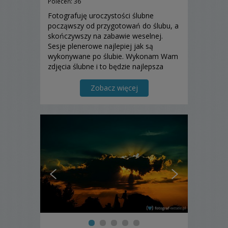
Poleceń: 36
Fotografuję uroczystości ślubne
począwszy od przygotowań do ślubu, a
skończywszy na zabawie weselnej.
Sesje plenerowe najlepiej jak są
wykonywane po ślubie. Wykonam Wam
zdjęcia ślubne i to będzie najlepsza
pamiątka tego wspaniałego dnia.
Zapraszam do skorzystania z mojej
Zobacz więcej
oferty.