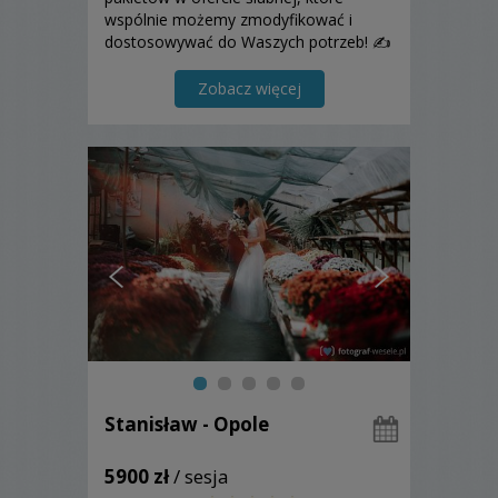
wspólnie możemy zmodyfikować i
dostosowywać do Waszych potrzeb! ✍️
Każda para dostaje ode mnie sesję
narzeczeńską w gratisie, abyśmy mogli
Zobacz więcej
lepiej się poznać i
Stanisław - Opole
5900 zł
/ sesja