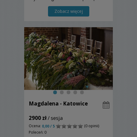
jeden z najważniejszych dni w życiu. ----
-- Promocyjna cena 2017 ------
Zobacz więcej
szczegóły w opisie.
Magdalena - Katowice
2900 zł
/ sesja
Ocena:
(0 opinii)
0,00 / 5
Poleceń: 0