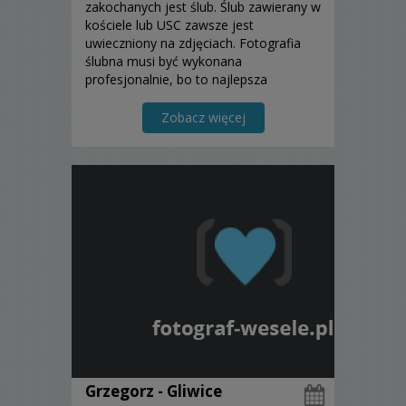
zakochanych jest ślub. Ślub zawierany w
kościele lub USC zawsze jest
uwieczniony na zdjęciach. Fotografia
ślubna musi być wykonana
profesjonalnie, bo to najlepsza
pamiątka na całe życie. Jako
fotografowie wykonamy Wam bez
Zobacz więcej
zarzutu fotografię ślubną, albumy-
książki...
Grzegorz - Gliwice