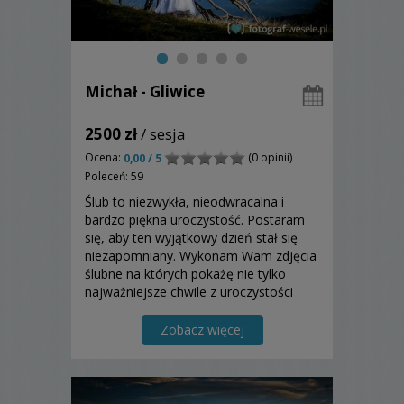
Michał - Gliwice
2500 zł
/ sesja
Ocena:
(0 opinii)
0,00 / 5
Poleceń: 59
Ślub to niezwykła, nieodwracalna i
bardzo piękna uroczystość. Postaram
się, aby ten wyjątkowy dzień stał się
niezapomniany. Wykonam Wam zdjęcia
ślubne na których pokażę nie tylko
najważniejsze chwile z uroczystości
ślubnej, ale Waszą ogromną radość,
miłość, szczęście… Zapraszam.
Zobacz więcej