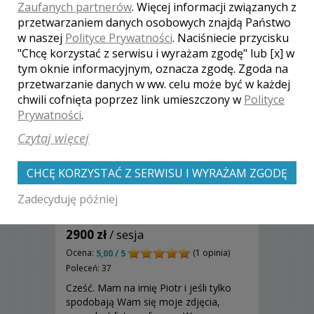
Zaufanych partnerów
. Więcej informacji związanych z
przetwarzaniem danych osobowych znajdą Państwo
w naszej
Polityce Prywatności
. Naciśniecie przycisku
"Chcę korzystać z serwisu i wyrażam zgodę" lub [x] w
tym oknie informacyjnym, oznacza zgodę. Zgoda na
przetwarzanie danych w ww. celu może być w każdej
chwili cofnięta poprzez link umieszczony w
Polityce
Prywatności
.
Czytaj więcej
CHCĘ KORZYSTAĆ Z SERWISU I WYRAŻAM ZGODĘ
Zadecyduję później
Piotr - Gliwice
2900 zł
/ sesja
Ocena:
(1 opinia)
5,00 / 5
Poleceń: 37
Cześć. Mam na imię Piotr i jeśli tylko
spodobają Wam się moje zdjęcia,