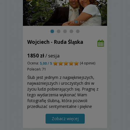
Wojciech - Ruda Śląska
1850 zł
/ sesja
Ocena:
(4 opinie)
5,00 / 5
Poleceń: 71
Ślub jest jednym z najpiękniejszych,
najważniejszych i uroczystych dni w
życiu ludzi pobierających się. Pragnę z
tego wydarzenia wykonać Wam
fotografię ślubną, która pozwoli
przedłużać sentymentalne i piękne
chwile. Ona Wam zawsze będzie
przypominała o chwilach szczęścia i
Zobacz więcej
radości. Zapraszam!