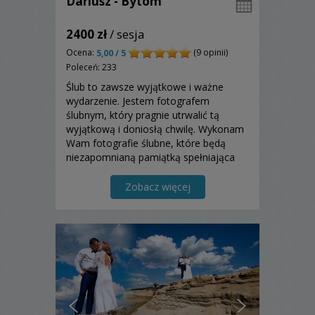
Dariusz - Bytom
2400 zł
/ sesja
Ocena:
(9 opinii)
5,00 / 5
Poleceń: 233
Ślub to zawsze wyjątkowe i ważne
wydarzenie. Jestem fotografem
ślubnym, który pragnie utrwalić tą
wyjątkową i doniosłą chwilę. Wykonam
Wam fotografie ślubne, które będą
niezapomnianą pamiątką spełniająca
Wasze oczekiwania z tego pięknego
dnia. Zapraszam do zapoznania się z
Zobacz więcej
moją ofertą!