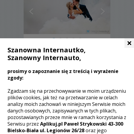
×
Szanowna Internautko,
Iwona - Rybnik
Szanowny Internauto,
2900 zł
/ sesja
prosimy o zapoznanie się z treścią i wyrażenie
Ocena:
(1 opinia)
5,00 / 5
zgody:
Poleceń: 9
Swoje doświadczenie, profesjonalizm,
Zgadzam się na przechowywanie w moim urządzeniu
oryginalność oraz chęć tworzenia
plików cookies, jak też na przetwarzanie w celach
pamiątki w postaci pełnych emocji i
analizy moich zachowań w niniejszym Serwisie moich
klimatu zdjęć stworze właśnie dla
danych osobowych, zapisywanych w tych plikach,
Państwa ;)
pozostawianych przeze mnie w ramach korzystania z
Serwisu przez
Aplikuj.pl Paweł Strykowski 43-300
Zobacz więcej
Bielsko-Biała ul. Legionów 26/28
oraz jego