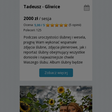
Tadeusz - Gliwice
2000 zł
/ sesja
Ocena:
(5 opinii)
5,00 / 5
Poleceń: 125
Podczas uroczystości ślubnej i wesela,
pragnę Wam wykonać wspaniałe
zdjęcia ślubne, zdjęcia plenerowe, jak i
reportaż ślubny obejmujący wszystkie
doniosłe i najważniejsze chwile
Waszego ślubu. Album ślubny będzie
najlepszą pamiątką dla Was.
Zapraszam!
Zobacz więcej