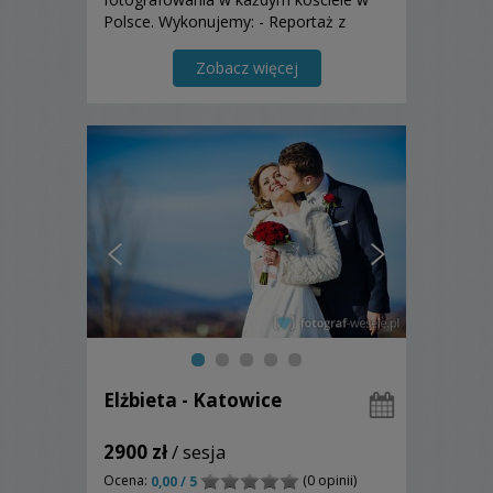
Polsce. Wykonujemy: - Reportaż z
przygotowań wraz z
błogosławieństwem. - Reportaż z
Zobacz więcej
ceremoni ślubnej wraz z życzeniami. -
Reportaż z przyjęcia weselnego wraz z
o...
Elżbieta - Katowice
2900 zł
/ sesja
Ocena:
(0 opinii)
0,00 / 5