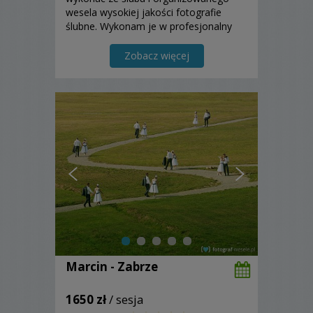
wesela wysokiej jakości fotografie
ślubne. Wykonam je w profesjonalny
sposób. Zapraszam do zapoznania się z
moją ofertą..
Zobacz więcej
Marcin - Zabrze
1650 zł
/ sesja