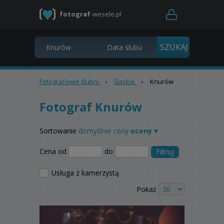
fotograf
-wesele.pl
Fotografowie ślubni
›
Śląskie
›
Knurów
Fotograf Knurów
Sortowanie
domyślnie
ceny
oceny ▾
Cena od
do
Filtruj
Usługa z kamerzystą
Pokaż