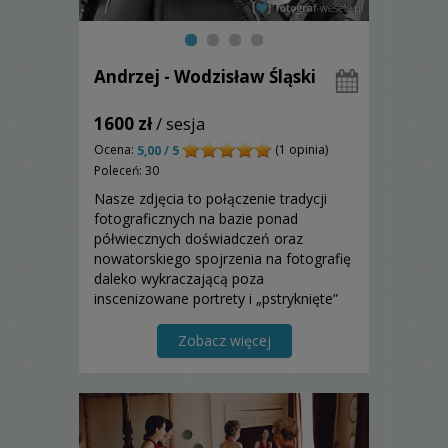
Andrzej - Wodzisław Śląski
1600 zł
/ sesja
Ocena:
(1 opinia)
5,00 / 5
Poleceń: 30
Nasze zdjęcia to połączenie tradycji
fotograficznych na bazie ponad
półwiecznych doświadczeń oraz
nowatorskiego spojrzenia na fotografię
daleko wykraczającą poza
inscenizowane portrety i „pstryknięte”
reportaże. Nasz znak firmowy:
spontaniczne emocje ale jednocześnie
Zobacz więcej
perfekcyjnie skomponowane kadry.