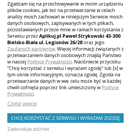
Zgadzam się na przechowywanie w moim urządzeniu
plików cookies, jak też na przetwarzanie w celach
analizy moich zachowań w niniejszym Serwisie moich
danych osobowych, zapisywanych w tych plikach,
[ brak komentarzy ]
pozostawianych przeze mnie w ramach korzystania z
Serwisu przez
Aplikuj.pl Paweł Strykowski 43-300
Bielsko-Biała ul. Legionów 26/28
oraz jego
Zaufanych partnerów
. Więcej informacji związanych z
przetwarzaniem danych osobowych znajdą Państwo
w naszej
Polityce Prywatności
. Naciśniecie przycisku
"Chcę korzystać z serwisu i wyrażam zgodę" lub [x] w
Zobacz także galerie
tym oknie informacyjnym, oznacza zgodę. Zgoda na
innych fotografów
przetwarzanie danych w ww. celu może być w każdej
chwili cofnięta poprzez link umieszczony w
Polityce
Prywatności
.
Czytaj więcej
CHCĘ KORZYSTAĆ Z SERWISU I WYRAŻAM ZGODĘ
Zadecyduję później