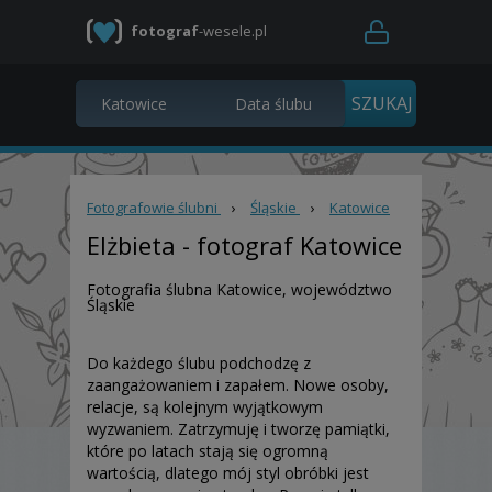
fotograf
-wesele.pl
Fotografowie ślubni
›
Śląskie
›
Katowice
Elżbieta
- fotograf Katowice
Fotografia ślubna Katowice, województwo
Śląskie
Do każdego ślubu podchodzę z
zaangażowaniem i zapałem. Nowe osoby,
relacje, są kolejnym wyjątkowym
wyzwaniem. Zatrzymuję i tworzę pamiątki,
które po latach stają się ogromną
wartością, dlatego mój styl obróbki jest