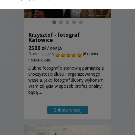
Krzysztof - fotograf
Katowice
2500 zł
/ sesja
Ocena:
(6 opinii)
5,00 / 5
Poleceń: 248
Ślubne fotografie stanowią pamiątkę z
uroczystości ślubu i organizowanego
wesela. Jako fotograf ślubny wykonam
Wam zdjęcia w sposób profesjonalny,
będą ...
Zobacz więcej