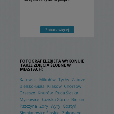
Zobacz więcej
FOTOGRAF ELŻBIETA WYKONUJE
TAKŻE ZDJĘCIA ŚLUBNE W
MIASTACH:
Katowice
Mikołów
Tychy
Zabrze
Bielsko-Biała
Kraków
Chorzów
Orzesze
Knurów
Ruda Śląska
Mysłowice
Łaziska Górne
Bieruń
Pszczyna
Żory
Wyry
Gostyń
Siemianowice Śląskie
Zakopane