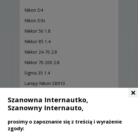
Nikon D4
Nikon D3s
Nikkor 50 1.8
Nikkor 85 1.4
Nikkor 24-70 2.8
Nikkor 70-200 2.8
Sigma 35 1.4
Lampy Nikon SB910
×
Oświetlenie studyjne Quantuum
Szanowna Internautko,
Szanowny Internauto,
prosimy o zapoznanie się z treścią i wyrażenie
zgody:
Opinie o fotografie (0)