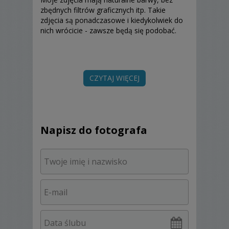
zbędnych filtrów graficznych itp. Takie
zdjęcia są ponadczasowe i kiedykolwiek do
nich wrócicie - zawsze będą się podobać.
W cenie pakietu oferty standardowej
za 2200 zł:
CZYTAJ WIĘCEJ
- całodniowy reportaż (od przygotowań do
oczepin)
- 600 obrobionych zdjęć (do pobrania z
Napisz do fotografa
serwera)
Dodatkowe opcje
:
- plener w innym dniu niż wesele 500zł
- fotoalbum - 350zł
- personalizowany pendrive ze zdjęciami -
100zł