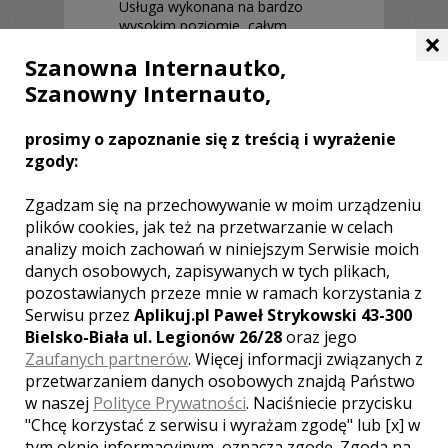
Usługa wykonana na bardzo
wysokim poziomie, całym
×
sercem polecam tego fotografa
Szanowna Internautko,
! Jeśli szukasz fotografa na
swoje wesele to już wiesz na
Szanowny Internauto,
kogo musisz się zdecydować !
Dominika Krystian i Łukasz
prosimy o zapoznanie się z treścią i wyrażenie
Dyguś
, ślub:
2018-06-02
zgody:
Pan Grzegorz to naprawdę
Zgadzam się na przechowywanie w moim urządzeniu
cudowny fotograf, z naszej
plików cookies, jak też na przetwarzanie w celach
małej i skromnej uroczystości
analizy moich zachowań w niniejszym Serwisie moich
wyczarował naprawdę wielki i
danych osobowych, zapisywanych w tych plikach,
niezapomniany dla nas dzień.
pozostawianych przeze mnie w ramach korzystania z
Jego praca, to pamiątka, która
będzie zachwycać i towarzyszyć
Serwisu przez
Aplikuj.pl Paweł Strykowski 43-300
nam aż do końca naszych dni.
Bielsko-Biała ul. Legionów 26/28
oraz jego
Ubrał w zdjęcia naszą miłość,
Zaufanych partnerów
. Więcej informacji związanych z
tworząc dla nas najwspanialszy
przetwarzaniem danych osobowych znajdą Państwo
prezent ślubny. GORĄCO
w naszej
Polityce Prywatności
. Naciśniecie przycisku
POLECAMY Robert i Paulina
"Chcę korzystać z serwisu i wyrażam zgodę" lub [x] w
Paulina Hałasek i Robert Wac
,
tym oknie informacyjnym, oznacza zgodę. Zgoda na