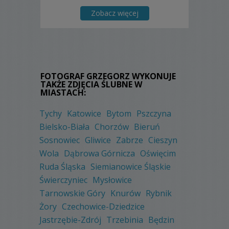
Zobacz więcej
FOTOGRAF GRZEGORZ WYKONUJE
TAKŻE ZDJĘCIA ŚLUBNE W
MIASTACH:
Tychy
Katowice
Bytom
Pszczyna
Bielsko-Biała
Chorzów
Bieruń
Sosnowiec
Gliwice
Zabrze
Cieszyn
Wola
Dąbrowa Górnicza
Oświęcim
Ruda Śląska
Siemianowice Śląskie
Świerczyniec
Mysłowice
Tarnowskie Góry
Knurów
Rybnik
Żory
Czechowice-Dziedzice
Jastrzębie-Zdrój
Trzebinia
Będzin