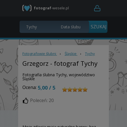
fotograf
-wesele.pl
Fotografowie ślubni
›
Śląskie
›
Tychy
Grzegorz
- fotograf Tychy
Fotografia ślubna Tychy, województwo
Śląskie
Ocena:
5,00 / 5
Poleceń: 20
Moje zdjęcia mają naturalne barwy, bez