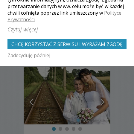
ślub:
2016-12-29
przetwarzanie danych w ww. celu może być w każdej
chwili cofnięta poprzez link umieszczony w
Polityce
Prywatności
.
Czytaj więcej
CHCĘ KORZYSTAĆ Z SERWISU I WYRAŻAM ZGODĘ
Zobacz także galerie
innych fotografów
Zadecyduję później