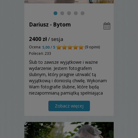
Dariusz - Bytom
2400 zł
/ sesja
Ocena:
(9 opinii)
5,00 / 5
Poleceń: 233
Ślub to zawsze wyjątkowe i ważne
wydarzenie. Jestem fotografem
ślubnym, który pragnie utrwalić tą
wyjątkową i doniosłą chwilę. Wykonam
Wam fotografie ślubne, które będą
niezapomnianą pamiątką spełniająca
Wasze oczekiwania z tego pięknego
dnia. Zapraszam do zapoznania się z
Zobacz więcej
moją ofertą!