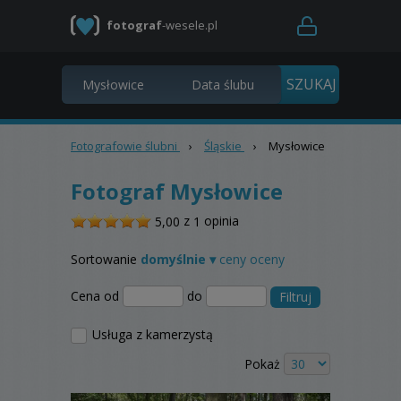
fotograf
-wesele.pl
Fotografowie ślubni
›
Śląskie
›
Mysłowice
Fotograf Mysłowice
/
z
opinia
5,00
1
5
Sortowanie
domyślnie ▾
ceny
oceny
Cena od
do
Filtruj
Usługa z kamerzystą
Pokaż