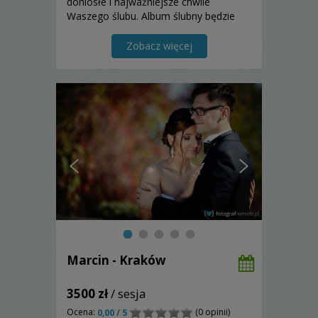
doniosłe i najważniejsze chwile
Waszego ślubu. Album ślubny będzie
najlepszą pamiątką dla Was.
Zapraszam!
Zobacz więcej
Marcin - Kraków
3500 zł
/ sesja
Ocena:
(0 opinii)
0,00 / 5