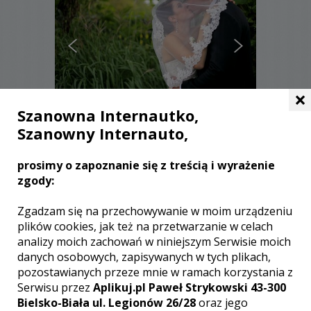
×
Szanowna Internautko,
Szanowny Internauto,
Katarzyna - Tychy
prosimy o zapoznanie się z treścią i wyrażenie
2000 zł
/ sesja
zgody:
Ocena:
(14 opinii)
5,00 / 5
Poleceń: 155
Zgadzam się na przechowywanie w moim urządzeniu
Wielkie emocje, jakie towarzyszą
plików cookies, jak też na przetwarzanie w celach
chwilom podczas uroczystości ślubnej,
analizy moich zachowań w niniejszym Serwisie moich
doskonale uwidocznione są na
danych osobowych, zapisywanych w tych plikach,
profesjonalnie wykonanej fotografii
pozostawianych przeze mnie w ramach korzystania z
ślubnej. Stworzę Wam fotografie
Serwisu przez
Aplikuj.pl Paweł Strykowski 43-300
tchnące szczęściem. Wykonam album
Bielsko-Biała ul. Legionów 26/28
oraz jego
lub foto książkę, która będzie wspaniałą