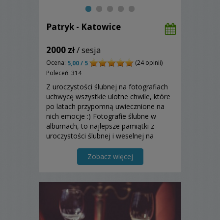
Patryk - Katowice
2000 zł
/ sesja
Ocena:
(24 opinii)
5,00 / 5
Poleceń: 314
Z uroczystości ślubnej na fotografiach
uchwycę wszystkie ulotne chwile, które
po latach przypomną uwiecznione na
nich emocje :) Fotografie ślubne w
albumach, to najlepsze pamiątki z
uroczystości ślubnej i weselnej na
bardzo długie lata. Na nich pokażę m.in.
Waszą miłość, szczęście, radość i inne
Zobacz więcej
emocje.