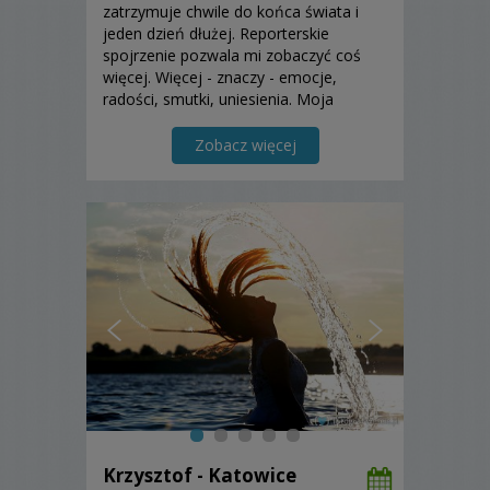
zatrzymuje chwile do końca świata i
jeden dzień dłużej. Reporterskie
spojrzenie pozwala mi zobaczyć coś
więcej. Więcej - znaczy - emocje,
radości, smutki, uniesienia. Moja
fotografia pokazuje momenty, których
w danej chwili nie zauważacie. Cenne
Zobacz więcej
chwile, które dzięki zamknięciu w kadrze
pozostają z Wami przez długie...
Krzysztof - Katowice