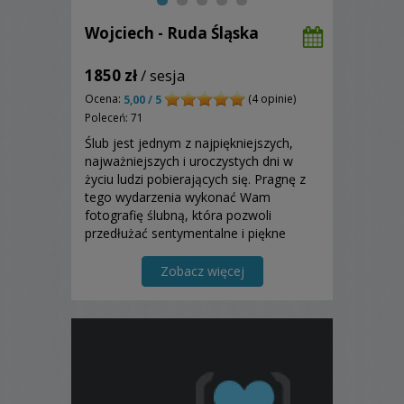
Wojciech - Ruda Śląska
1850 zł
/ sesja
Ocena:
(4 opinie)
5,00 / 5
Poleceń: 71
Ślub jest jednym z najpiękniejszych,
najważniejszych i uroczystych dni w
życiu ludzi pobierających się. Pragnę z
tego wydarzenia wykonać Wam
fotografię ślubną, która pozwoli
przedłużać sentymentalne i piękne
chwile. Ona Wam zawsze będzie
przypominała o chwilach szczęścia i
Zobacz więcej
radości. Zapraszam!