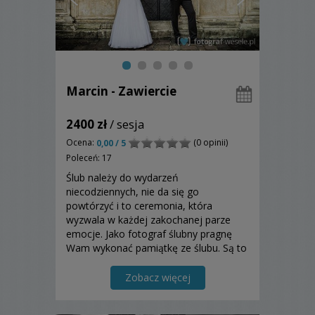
Marcin - Zawiercie
2400 zł
/ sesja
Ocena:
(0 opinii)
0,00 / 5
Poleceń: 17
Ślub należy do wydarzeń
niecodziennych, nie da się go
powtórzyć i to ceremonia, która
wyzwala w każdej zakochanej parze
emocje. Jako fotograf ślubny pragnę
Wam wykonać pamiątkę ze ślubu. Są to
fotografie ślubne, które nawet po wielu
latach będziecie chętnie i z radością
Zobacz więcej
oglądać. Zapraszam!