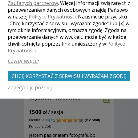
Zaufanych partnerów
. Więcej informacji związanych z
pamiątką ze ślubu i wesela. Zapraszam!
Zobacz więcej
przetwarzaniem danych osobowych znajdą Państwo
w naszej
Polityce Prywatności
. Naciśniecie przycisku
"Chcę korzystać z serwisu i wyrażam zgodę" lub [x] w
tym oknie informacyjnym, oznacza zgodę. Zgoda na
przetwarzanie danych w ww. celu może być w każdej
chwili cofnięta poprzez link umieszczony w
Polityce
Prywatności
.
Czytaj więcej
CHCĘ KORZYSTAĆ Z SERWISU I WYRAŻAM ZGODĘ
Zadecyduję później
Krystian - Katowice
1500 zł
/ sesja
Ocena:
(8 opinii)
4,44 / 5
Poleceń: 250
Jestem pasjonatem fotografii, bo