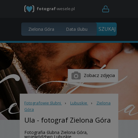
fotograf
-wesele.pl
Zobacz zdjęcia
Fotografowie ślubni
›
Lubuskie
›
Zielona
Góra
Ula
- fotograf Zielona Góra
Fotografia ślubna Zielona Góra,
województwo Lubuskie