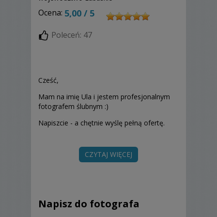
Ocena:
5,00 / 5
Poleceń: 47
Cześć,
Mam na imię Ula i jestem profesjonalnym
fotografem ślubnym :)
Napiszcie - a chętnie wyślę pełną ofertę.
Jeśli zdjęcia, które oglądacie przypadły Was
CZYTAJ WIĘCEJ
do gustu, coś Was w nich urzekło,
zwyczajnie podoba się Wam ten styl
fotografii... to już ponad połowa sukcesu : )
- Tworzę fotografię reportażową. Nie
Napisz do fotografa
ustawiam i nie reżyseruję dnia ślubu. Jeśli
zechcecie, chętnie podpowiem i pokieruję