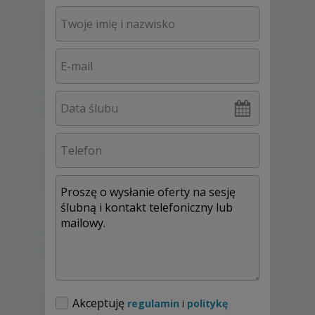
ale zdjęcia mają być naturalną opowieścią o
Waszym ważnym dniu, mają być naturalne i
pełne emocji.
- Uwielbiam kolory, słońce i "złotą godzinę"
:)
- Samodzielnie wykonuję i obrabiam
wszystkie zdjęcia, nie zlecam tego
podwykonawcom.
- Oferuję wysokiej jakości odbitki i albumy
fotograficzne. Dobre zdjęcia zasługują na
wyjątkową oprawę.
- Lubię to co robię, sprawia mi to ogromną
radość, lubię ludzi, ich emocje, lubię śluby : )
Myślę, że satysfakcja z tego co robię
przekłada się na zadowolenie moich Par
Młodych.
Akceptuję
regulamin
i
politykę