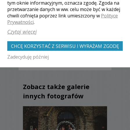
tym oknie informacyjnym, oznacza zgodę. Zgoda na
przetwarzanie danych w ww. celu może być w każdej
chwili cofnięta poprzez link umieszczony w
Polityce
Profesjonalizm, klasa i wielkie
Prywatności
.
serce w każdym detalu. Czysta
przyjemność współpracy. Pasja
Czytaj więcej
do ludzi i miejsc.
Paulina Nowak
, ślub:
2019-07-20
CHCĘ KORZYSTAĆ Z SERWISU I WYRAŻAM ZGODĘ
Zadecyduję później
Zobacz także galerie
innych fotografów