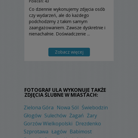
Poleceń: 43
Co dziennie wykonujemy zdjęcia osób
czy wydarzeń, ale do każdego
podchodzimy z takim samym
zaangażowaniem. Zawsze dyskretnie i
nienachalnie. Doświadczenie ...
Zobacz więcej
FOTOGRAF ULA WYKONUJE TAKŻE
ZDJĘCIA ŚLUBNE W MIASTACH:
Zielona Góra
Nowa Sól
Świebodzin
Głogów
Sulechów
Żagań
Żary
Gorzów Wielkopolski
Drezdenko
Szprotawa
Łagów
Babimost