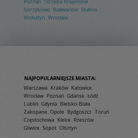
Poznań
Strzelce Krajeńskie
Górzykowo
Radwanów
Słubice
Wolsztyn
Wrocław
NAJPOPULARNIEJSZE MIASTA:
Warszawa
Kraków
Katowice
Wrocław
Poznań
Gdańsk
Łódź
Lublin
Gdynia
Bielsko-Biała
Zakopane
Opole
Bydgoszcz
Toruń
Częstochowa
Kielce
Rzeszów
Gliwice
Sopot
Olsztyn