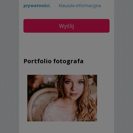
prywatności
.
Klauzula informacyjna
Zapraszam!
Ula
Portfolio fotografa