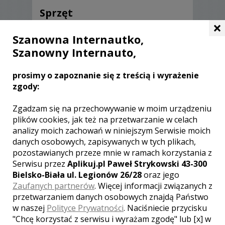
Sprzęt
×
Profesjonalny sprzęt marki Canon
Szanowna Internautko,
Szanowny Internauto,
Canon 5D Mark IV + Canon R6 + jasne
obiektywy klasy L
prosimy o zapoznanie się z treścią i wyrażenie
Lampy błyskowe
zgody:
Zgadzam się na przechowywanie w moim urządzeniu
plików cookies, jak też na przetwarzanie w celach
analizy moich zachowań w niniejszym Serwisie moich
danych osobowych, zapisywanych w tych plikach,
pozostawianych przeze mnie w ramach korzystania z
Serwisu przez
Aplikuj.pl Paweł Strykowski 43-300
Bielsko-Biała ul. Legionów 26/28
oraz jego
Opinie o fotografie (1)
Zaufanych partnerów
. Więcej informacji związanych z
przetwarzaniem danych osobowych znajdą Państwo
w naszej
Polityce Prywatności
. Naciśniecie przycisku
Ocena:
5,00
/
5
"Chcę korzystać z serwisu i wyrażam zgodę" lub [x] w