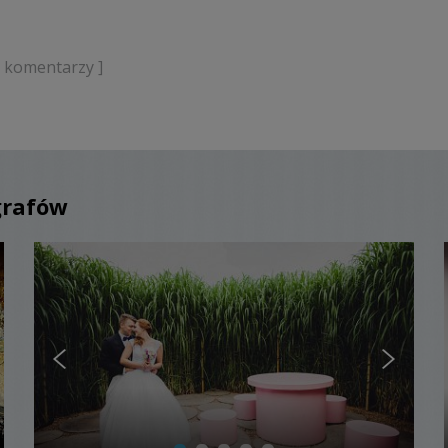
k komentarzy ]
grafów