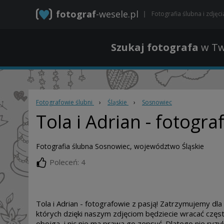
fotograf
-wesele.pl
Fotografia ślubna i zdjęc
Szukaj fotografa
w Tw
Fotografowie ślubni
›
Śląskie
›
Sosnowiec
Tola i Adrian
- fotogra
Fotografia ślubna Sosnowiec, województwo Śląskie
Poleceń: 4
Tola i Adrian - fotografowie z pasją! Zatrzymujemy dla
których dzięki naszym zdjęciom będziecie wracać częst
obojga, i nic nie ma prawa go zepsuć. Dlatego nie ryzyk