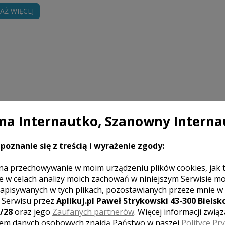
AŻ WIĘCEJ
Cena
a Internautko, Szanowny Interna
ń do wesela do godz. 1:00. Udostępnienie min.
4000 zł
poznanie się z treścią i wyrażenie zgody:
. Plener w innym dniu. Dojazd do Pary Młodej
na przechowywanie w moim urządzeniu plików cookies, jak 
e w celach analizy moich zachowań w niniejszym Serwisie m
ów podczas reportażu oraz dowolny,
2200 zł
apisywanych w tych plikach, pozostawianych przeze mnie w
z Serwisu przez
Aplikuj.pl Paweł Strykowski 43-300 Bielsko
/28
oraz jego
Zaufanych partnerów
. Więcej informacji zwią
szcze przed ślubem. Zachowajcie te chwile, gdy
1000 zł
em danych osobowych znajdą Państwo w naszej
Polityce Pr