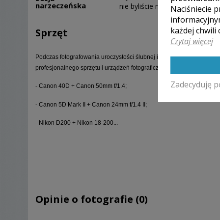
narzeczeńska
nie byliście małżeństwem.
Naciśniecie p
informacyjny
każdej chwili
Sprzęt
Czytaj więcej
Podczas fotografowania uroczystości ślubnej i po niej organizowan
profesjonalnego sprzętu i urządzeń fotograficznych. Używam:
Zadecyduję p
- Canon 40D + Canon 50mm f/1.4;
- Canon 5D Mark II + Canon 24mm f/1.4 II;
- Nikon D200 + Nikon 18-200...
Opinie o fotografie (0)