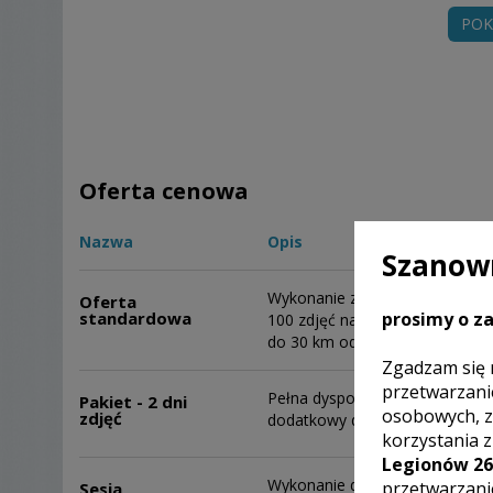
POK
Oferta cenowa
Nazwa
Opis
Szanown
Wykonanie zdjęć od przygotowa
Oferta
prosimy o za
standardowa
100 zdjęć na ustalonym nośniku
do 30 km od miasta.
Zgadzam się 
przetwarzani
Pełna dyspozycyjność fotograf
Pakiet - 2 dni
osobowych, z
zdjęć
dodatkowy dzień na sesję.
korzystania 
Legionów 26
Wykonanie dodatkowej sesji, je
przetwarzani
Sesja