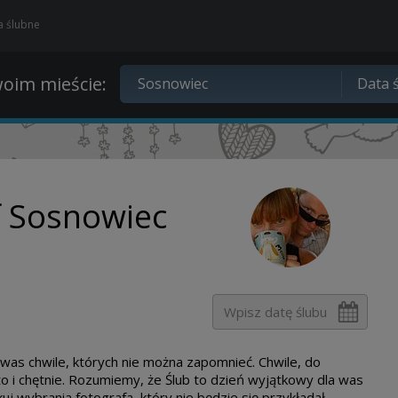
ia ślubne
oim mieście:
f Sosnowiec
 was chwile, których nie można zapomnieć. Chwile, do
o i chętnie. Rozumiemy, że Ślub to dzień wyjątkowy dla was
uj wybrania fotografa, który nie będzie się przykładał