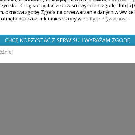
rzycisku "Chcę korzystać z serwisu i wyrażam zgodę" lub [x]
m, oznacza zgodę. Zgoda na przetwarzanie danych w ww. ce
 cofnięta poprzez link umieszczony w
Polityce Prywatności
.
ego wesela, jak i przy wykonywaniu zdjęć w plenerze używam
CHCĘ KORZYSTAĆ Z SERWISU I WYRAŻAM ZGODĘ
óźniej