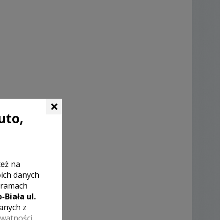
×
uto,
też na
oich danych
 ramach
-Biała ul.
zanych z
ywatności
.