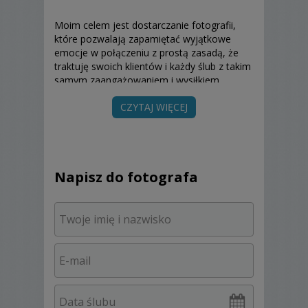
Moim celem jest dostarczanie fotografii,
które pozwalają zapamiętać wyjątkowe
emocje w połączeniu z prostą zasadą, że
traktuję swoich klientów i każdy ślub z takim
samym zaangażowaniem i wysiłkiem,
jakbym fotografował własny ślub.
CZYTAJ WIĘCEJ
Pragnieniem moim jest, aby przejść ponad i
poza Państwa oczekiwania i stworzyć
ponadczasowe zdjęcia, które będzie można
oglądać wiele lat później ze swoimi dziećmi i
wnukami.
Napisz do fotografa
Ofertę kieruję zarówno do osób
oczekujących krótkich kilkugodzinnych
fotoreportaży jak również całodniowej
obsługi fotograficznej i plenerem w innym
dniu. W mojej pracy staram się być możliwie
niedostrzegalnym obserwatorem
niecodziennych wydarzeń.
Każde zdjęcie wykonane przeze mnie jest
zapisywane w formacie NEF. Dzięki temu w