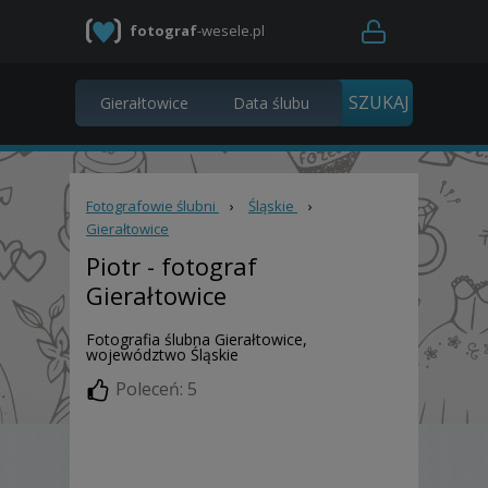
fotograf
-wesele.pl
Fotografowie ślubni
›
Śląskie
›
Gierałtowice
Piotr
- fotograf
Gierałtowice
Fotografia ślubna Gierałtowice,
województwo Śląskie
Poleceń: 5