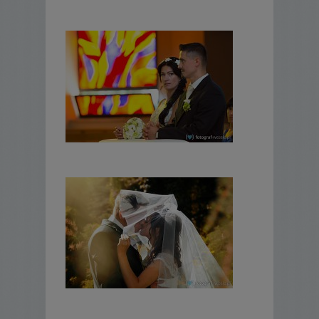
przygotowania przedślubne,
błogosławieństwo,
ceremonia ślubu,
uroczystości weselne,
mini-sesja plenerowa (okolice domu
weselnego),
oczepiny (do godz. 0:30).
3 Pakiet 2000zł
(min. 300 obrobionych
zdjęć oraz oryginał na nośniku)
przygotowania przedślubne,
błogosławieństwo,
ceremonia ślubu,
uroczystości weselne,
oczepiny (do godz. 0:30),
sesja plenerowa (do 3h zdjęciowych)
w uzgodnionym miejscu i terminie.
4 Pakiet 2500zł
(min. 300 obrobionych
zdjęć oraz oryginał na nośniku)
przygotowania przedślubne,