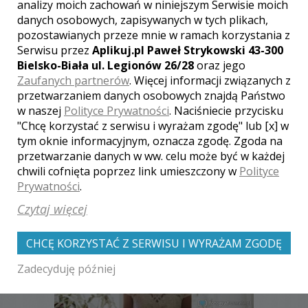
analizy moich zachowań w niniejszym Serwisie moich
danych osobowych, zapisywanych w tych plikach,
[ brak komentarzy ]
pozostawianych przeze mnie w ramach korzystania z
Serwisu przez
Aplikuj.pl Paweł Strykowski 43-300
Bielsko-Biała ul. Legionów 26/28
oraz jego
Zaufanych partnerów
. Więcej informacji związanych z
przetwarzaniem danych osobowych znajdą Państwo
w naszej
Polityce Prywatności
. Naciśniecie przycisku
"Chcę korzystać z serwisu i wyrażam zgodę" lub [x] w
Zobacz także galerie
tym oknie informacyjnym, oznacza zgodę. Zgoda na
innych fotografów
przetwarzanie danych w ww. celu może być w każdej
chwili cofnięta poprzez link umieszczony w
Polityce
Prywatności
.
Czytaj więcej
CHCĘ KORZYSTAĆ Z SERWISU I WYRAŻAM ZGODĘ
Zadecyduję później