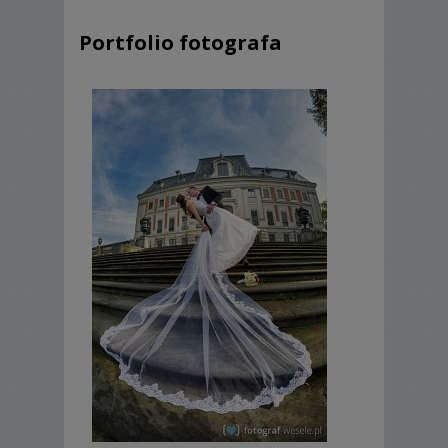
Portfolio fotografa
PONIŻEJ PRZEDSTAWIAM PAKIETY
DOSTĘPNE W MOJEJ OFERCIE:
UWAGA
- Do każdej usługi wyjątkowa
niespodzianka
GRATIS!
1 Pakiet 1300zł
(min. 200 obrobionych
zdjęć oraz oryginał na nośniku)
Ceremonia ślubu
uroczystości weselne do 3h od
zakończenia ceremonii
mini-sesja plenerowa (okolice domu
weselnego),
(max. do godz. 20:00).
2 Pakiet 1700zł
(min. 250 obrobionych
zdjęć oraz oryginał na nośniku)