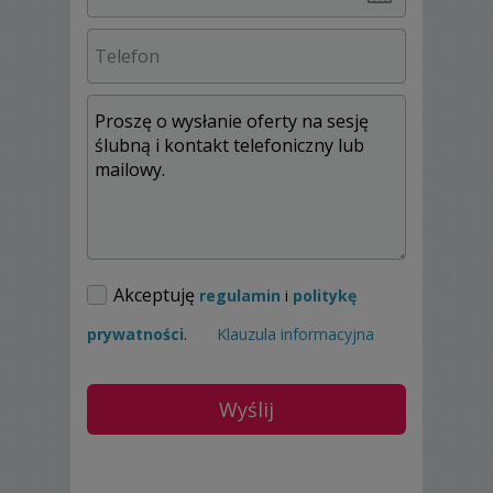
trakcie obróbki mam nieograniczone
możliwości kreowania swoich pomysłów.
Po opracowaniu materiału Państwo Młodzi
otrzymują wszystkie wykonane na ślubie
zdjęcia w pełnej rozdzielczości w formie
elektronicznej. Ilość obrobionych zdjęć
ustalana jest indywidualnie odpowiednio do
wybranego pakietu.
Dzięki stałej współpracy z producentem
albumów istnieje możliwość zamówienia
spersonalizowanych foto-albumów,
albumów tradycyjnych, oraz wielu innych
Akceptuję
regulamin
i
politykę
produktów najwyższej jakości.
prywatności
.
Klauzula informacyjna
Zazwyczaj pracuję na terenie województwa
śląskiego, opolskiego i małopolskiego, ale
chętnie odwiedzę odleglejsze województwa.
Byłbym zachwycony i zaszczycony za
możliwość poznania Was i uchwycenia
najbardziej niezwykłych chwil w Waszym
życiu!