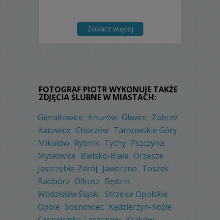
Zobacz więcej
FOTOGRAF PIOTR WYKONUJE TAKŻE
ZDJĘCIA ŚLUBNE W MIASTACH:
Gierałtowice
Knurów
Gliwice
Zabrze
Katowice
Chorzów
Tarnowskie Góry
Mikołów
Rybnik
Tychy
Pszczyna
Mysłowice
Bielsko-Biała
Orzesze
Jastrzębie-Zdrój
Jaworzno
Toszek
Racibórz
Olkusz
Będzin
Wodzisław Śląski
Strzelce Opolskie
Opole
Sosnowiec
Kędzierzyn-Koźle
Czerwionka-Leszczyny
Kraków